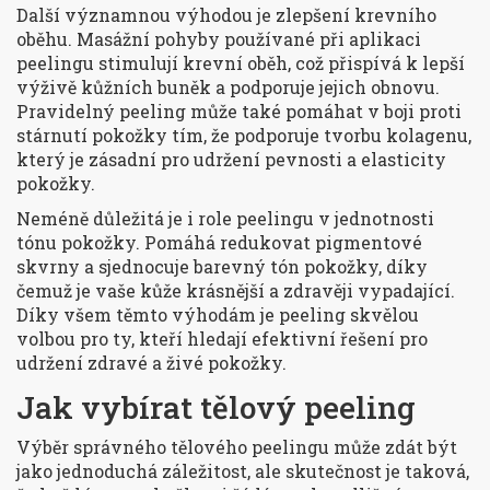
Další významnou výhodou je zlepšení krevního
oběhu. Masážní pohyby používané při aplikaci
peelingu stimulují krevní oběh, což přispívá k lepší
výživě kůžních buněk a podporuje jejich obnovu.
Pravidelný peeling může také pomáhat v boji proti
stárnutí pokožky tím, že podporuje tvorbu kolagenu,
který je zásadní pro udržení pevnosti a elasticity
pokožky.
Neméně důležitá je i role peelingu v jednotnosti
tónu pokožky. Pomáhá redukovat pigmentové
skvrny a sjednocuje barevný tón pokožky, díky
čemuž je vaše kůže krásnější a zdravěji vypadající.
Díky všem těmto výhodám je peeling skvělou
volbou pro ty, kteří hledají efektivní řešení pro
udržení zdravé a živé pokožky.
Jak vybírat tělový peeling
Výběr správného tělového peelingu může zdát být
jako jednoduchá záležitost, ale skutečnost je taková,