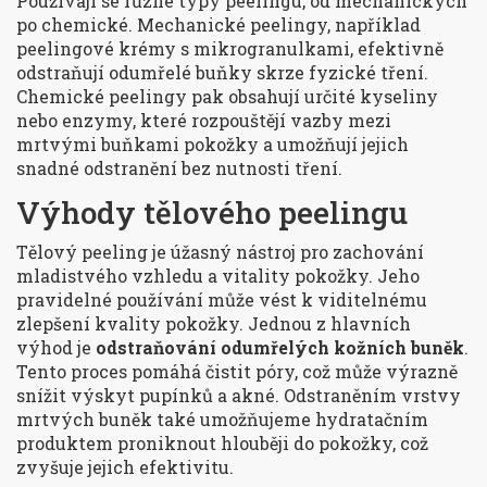
Používají se různé typy peelingu, od mechanických
po chemické. Mechanické peelingy, například
peelingové krémy s mikrogranulkami, efektivně
odstraňují odumřelé buňky skrze fyzické tření.
Chemické peelingy pak obsahují určité kyseliny
nebo enzymy, které rozpouštějí vazby mezi
mrtvými buňkami pokožky a umožňují jejich
snadné odstranění bez nutnosti tření.
Výhody tělového peelingu
Tělový peeling je úžasný nástroj pro zachování
mladistvého vzhledu a vitality pokožky. Jeho
pravidelné používání může vést k viditelnému
zlepšení kvality pokožky. Jednou z hlavních
výhod je
odstraňování odumřelých kožních buněk
.
Tento proces pomáhá čistit póry, což může výrazně
snížit výskyt pupínků a akné. Odstraněním vrstvy
mrtvých buněk také umožňujeme hydratačním
produktem proniknout hlouběji do pokožky, což
zvyšuje jejich efektivitu.