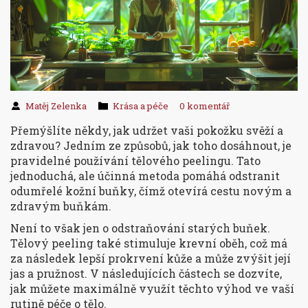
Matěj Zelenka
Krása a péče
0 komentář
Přemýšlíte někdy, jak udržet vaši pokožku svěží a
zdravou? Jedním ze způsobů, jak toho dosáhnout, je
pravidelné používání tělového peelingu. Tato
jednoduchá, ale účinná metoda pomáhá odstranit
odumřelé kožní buňky, čímž otevírá cestu novým a
zdravým buňkám.
Není to však jen o odstraňování starých buňek.
Tělový peeling také stimuluje krevní oběh, což má
za následek lepší prokrvení kůže a může zvýšit její
jas a pružnost. V následujících částech se dozvíte,
jak můžete maximálně využít těchto výhod ve vaší
rutině péče o tělo.