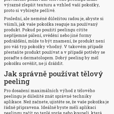
výrazně zlepšit texturu a vzhled vaší pokožky,
proto si vybírejte pečlivě.
Poslední, ale neméně důležitou radou je, abyste si
všimli, jak vaše pokožka reaguje na používaný
produkt. Pokud po použití peelingu cítíte
nepříjemné pálení, svědění nebo jiné formy
podráždění, může to být znamení, že produkt není
pro váš typ pokožky vhodný. V takovém případě
přestaňte produkt používat a v případě potřeby se
poraďte s dermatologem. Dobrý peeling by měl
pokožku osvěžit, ne ji dráždit.
Jak správně používat tělový
peeling
Pro dosažení maximálních výhod z tělového
peelingu je důležité znát správné techniky
aplikace. Než začnete, ujistěte se, že vaše pokožka je
řádně připravena. Ideálně byste měli aplikaci
peelingu začít po teplé sprše nebo koupeli, která