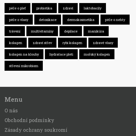
péče o pleť
probiotika
zdraví
laktobacily
péče o vlasy
detoxikace
dermokosmetika
péče o nehty
trávení
multivitamíny
depilace
manikúra
kolagen
zdraví střev
rybí kolagen
zdravé vlasy
kolagen na klouby
hydratace pleti
mořský kolagen
střevní mikrobiom
Menu
O nás
Obchodní podmínky
Zásady ochrany soukromí