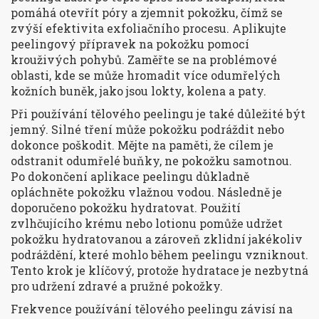
pomáhá otevřít póry a zjemnit pokožku, čímž se
zvýší efektivita exfoliačního procesu. Aplikujte
peelingový přípravek na pokožku pomocí
krouživých pohybů. Zaměřte se na problémové
oblasti, kde se může hromadit více odumřelých
kožních buněk, jako jsou lokty, kolena a paty.
Při používání tělového peelingu je také důležité být
jemný. Silné tření může pokožku podráždit nebo
dokonce poškodit. Mějte na paměti, že cílem je
odstranit odumřelé buňky, ne pokožku samotnou.
Po dokončení aplikace peelingu důkladně
opláchněte pokožku vlažnou vodou. Následně je
doporučeno pokožku hydratovat. Použití
zvlhčujícího krému nebo lotionu pomůže udržet
pokožku hydratovanou a zároveň zklidní jakékoliv
podráždění, které mohlo během peelingu vzniknout.
Tento krok je klíčový, protože hydratace je nezbytná
pro udržení zdravé a pružné pokožky.
Frekvence používání tělového peelingu závisí na