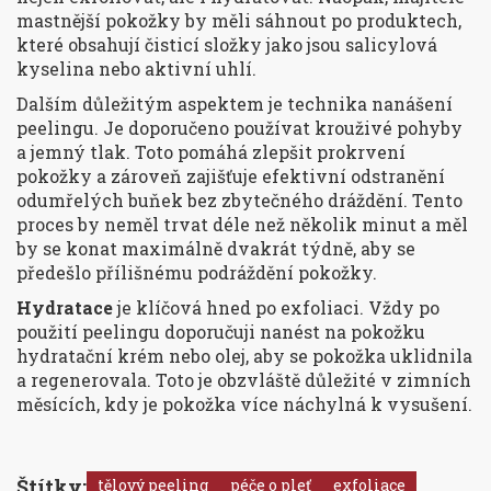
mastnější pokožky by měli sáhnout po produktech,
které obsahují čisticí složky jako jsou salicylová
kyselina nebo aktivní uhlí.
Dalším důležitým aspektem je technika nanášení
peelingu. Je doporučeno používat krouživé pohyby
a jemný tlak. Toto pomáhá zlepšit prokrvení
pokožky a zároveň zajišťuje efektivní odstranění
odumřelých buňek bez zbytečného dráždění. Tento
proces by neměl trvat déle než několik minut a měl
by se konat maximálně dvakrát týdně, aby se
předešlo přílišnému podráždění pokožky.
Hydratace
je klíčová hned po exfoliaci. Vždy po
použití peelingu doporučuji nanést na pokožku
hydratační krém nebo olej, aby se pokožka uklidnila
a regenerovala. Toto je obzvláště důležité v zimních
měsících, kdy je pokožka více náchylná k vysušení.
Štítky:
tělový peeling
péče o pleť
exfoliace