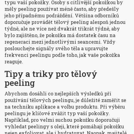
typu vaší pokožky. Osoby s citlivější pokožkou by
měly peeling používat méně často, aby předešly
jeho případnému podráždění. Většina odborníků
doporučuje provádět tělový peeling alespoň jednou
týdně, ale ne více než dvakrát třikrát týdně, aby
bylo zajištěno, že pokožka má dostatek času na
regeneraci mezi jednotlivými seancemi. Vždy
poslouchejte signály svého těla a upravujte
frekvenci peelingu podle toho, jak vaše pokožka
reaguje.
Tipy a triky pro tělový
peeling
Abychom dosáhli co nejlepších výsledků při
používání tělových peelingu, je důležité zaměřit se
na techniku aplikace a volbu produktu. Při výběru
peelingu je klíčové zvážit typ vaší pokožky.
Například, pro velmi suchou pokožku doporučuji
vyhledat peelingy s oleji, které pomáhají pokožku
nejen exfoliovat, ale i hydratovat. Naopak, majitelé