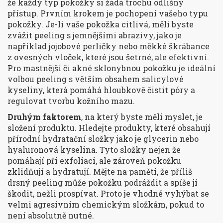
že každý typ pokožky si žádá trochu odlišný
přístup. Prvním krokem je pochopení vašeho typu
pokožky. Je-li vaše pokožka citlivá, měli byste
zvážit peeling s jemnějšími abrazivy, jako je
například jojobové perličky nebo měkké škrábance
z ovesných vloček, které jsou šetrné, ale efektivní.
Pro mastnější či akné sklonybnou pokožku je ideální
volbou peeling s větším obsahem salicylové
kyseliny, která pomáhá hloubkově čistit póry a
regulovat tvorbu kožního mazu.
Druhým faktorem
, na který byste měli myslet, je
složení produktu. Hledejte produkty, které obsahují
přírodní hydratační složky jako je glycerin nebo
hyaluronová kyselina. Tyto složky nejen že
pomáhají při exfoliaci, ale zároveň pokožku
zklidňují a hydratují. Mějte na paměti, že příliš
drsný peeling může pokožku podráždit a spíše jí
škodit, nežli prospívat. Proto je vhodné vyhýbat se
velmi agresivním chemickým složkám, pokud to
není absolutně nutné.