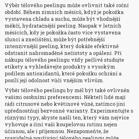
Výběr tělového peelingu může ovlivnit také roční
období. Během zimních měsíců, když je pokožka
vystavena chladu a suchu, může být vhodnější
měkčí, hydratačnější peeling. Naopak v letních
měsících, kdy je pokožka často více vystavena
slunci a znečištění, může být potřebnější
intenzivnější peeling, který dokáže efektivně
odstranit nahromaděné nečistoty a opálení. Při
nákupu tělového peelingu vždy pečlivě studujte
etikety a vyhledávejte produkty s vysokým
podílem antioxidantů, které pokožku ochrání a
posílí její odolnost vůči vnějším vlivům.
Výběr tělového peelingu by měl být také ovlivněn
vašimi osobními preferencemi. Někteří lidé mají
rádi citrusové nebo květinové vůně, zatímco jiní
upřednostňují bezvonné varianty. Experimentujte s
různými typy, abyste našli ten, který vám nejvíce
vyhovuje a činí vaši koupelovou rutinu nejen
účinnou, ale i příjemnou. Nezapomeňte, že
pravidelné používání tělového peelingu může