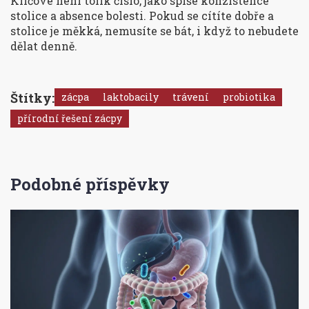
Klíčové není tolik číslo, jako spíše konzistence
stolice a absence bolesti. Pokud se cítíte dobře a
stolice je měkká, nemusíte se bát, i když to nebudete
dělat denně.
Štítky:
zácpa
laktobacily
trávení
probiotika
přírodní řešení zácpy
Podobné příspěvky