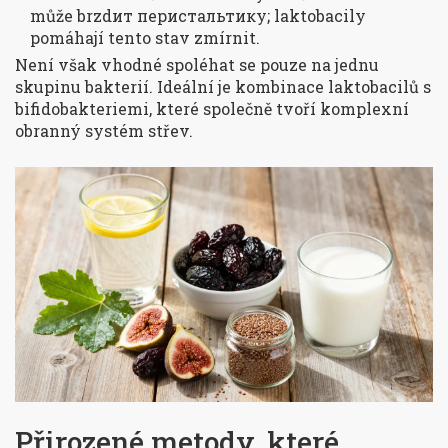
může brzdит перистальтику; laktobacily
pomáhají tento stav zmírnit.
Není však vhodné spoléhat se pouze na jednu
skupinu bakterií. Ideální je kombinace laktobacilů s
bifidobakteriemi, které společně tvoří komplexní
obranný systém střev.
Přirozené metody, které