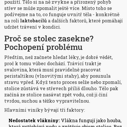
použití. Tělo si na ně zvykne a přirozený pohyb
střev se může zpomalit ještě více. Místo toho se
podívejme na to, co funguje uvnitř těla - konkrétně
na roli
laktobacilů
a dalších faktorů, které pomáhají
udržet trávení v kondici.
Proč se stolec zasekne?
Pochopení problému
Předtím, než začnete hledat léky, je dobré vědět,
proč k tomu vůbec dochází. Trávicí trakt je
svalovina, která musí pravidelně pracovat
peristaltikou (vlnovitými stahy), aby posunula
stravu vpřed. Když tento proces selže nebo zpomalí,
stolice zůstává ve střevech příliš dlouho. Tělo pak
začíná ze stolice nasávat zpět vodu, což ji činí
tvrdou, suchou a těžko vypravitelnou.
Hlavními viníky bývají tři faktory:
Nedostatek vlákniny:
Vlákna fungují jako houba,
která vstřebává vodu a zvětšuje objem stolice. Bez