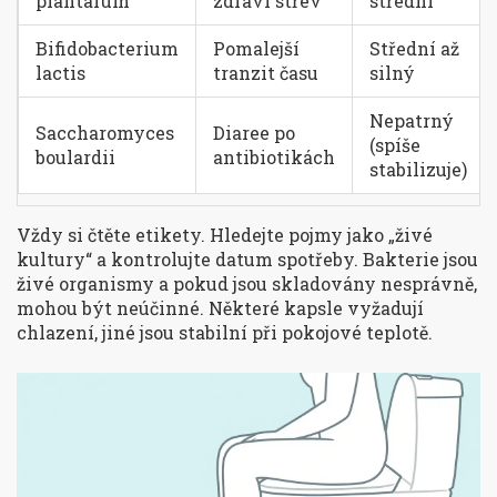
plantarum
zdraví střev
střední
Bifidobacterium
Pomalejší
Střední až
lactis
tranzit času
silný
Nepatrný
Saccharomyces
Diaree po
(spíše
boulardii
antibiotikách
stabilizuje)
Vždy si čtěte etikety. Hledejte pojmy jako „živé
kultury“ a kontrolujte datum spotřeby. Bakterie jsou
živé organismy a pokud jsou skladovány nesprávně,
mohou být neúčinné. Některé kapsle vyžadují
chlazení, jiné jsou stabilní při pokojové teplotě.