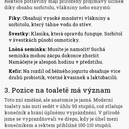
Některé potraviny mají přirozený projímavý účinek
díky obsahu sorbitolu, vlákniny nebo enzymů:
Fíky:
Obsahují vysoké množství vlákniny a
sorbitolu, který táhne vodu do střev.
Švestky:
Klasika, která opravdu funguje. Sorbitol
v švestkách působí osmoticky.
Lněná semínka:
Musíte je namočit! Suchá
semínka mohou zácpu dokonce zhoršit.
Namáčejte je alespoň hodinu v předstihu.
Kefír:
Na rozdíl od běžného jogurtu obsahuje více
druhů probiotik, včetně kvasinek a laktobacilů.
3. Pozice na toaletě má význam
Toto zní směšně, ale anatomie je jasná. Moderní
toalety nás nutí sedět v úhlu 90 stupňů, což stlačuje
konečník a brání úplnému vyprázdnění. V přírodě
jsme se vyprazdňovali ve dřepu, kdy je úhel mezi
konečníkem a rektem přibližně 100-110 stupňů.