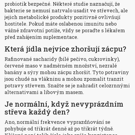
probiotik bezpečné. Některé studie naznačují, že
bakterie se nemusí natrvalo usadit ve střevech, ale
jejich metabolické produkty pozitivně ovlivňují
hostitele. Pokud máte oslabenou imunitu nebo
vážné zdravotní potíže, vždy se poraďte s lékařem
před zahájením suplementace.
Která jídla nejvíce zhoršují zácpu?
Rafinované sacharidy (bílé pečivo, cukrovinky),
červené maso v nadměrném množství, nezralé
banány a sýry mohou zácpu zhoršit. Tyto potraviny
jsou chudé na vlákninu a mohou zpomalit tranzit
potravy střevem. Snažte se je nahradit celozrnnými
alternativami a libovým masem.
Je normální, když nevyprázdním
střeva každý den?
Ano, normální frekvence vyprazdňování se
pohybuje od třikrát denně až po třikrát týdně.