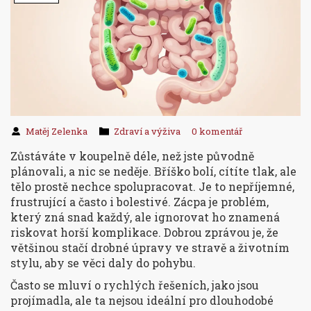
Matěj Zelenka
Zdraví a výživa
0 komentář
Zůstáváte v koupelně déle, než jste původně
plánovali, a nic se neděje. Bříško bolí, cítíte tlak, ale
tělo prostě nechce spolupracovat. Je to nepříjemné,
frustrující a často i bolestivé. Zácpa je problém,
který zná snad každý, ale ignorovat ho znamená
riskovat horší komplikace. Dobrou zprávou je, že
většinou stačí drobné úpravy ve stravě a životním
stylu, aby se věci daly do pohybu.
Často se mluví o rychlých řešeních, jako jsou
projímadla, ale ta nejsou ideální pro dlouhodobé