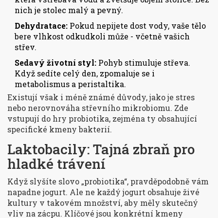
nich je stolec malý a pevný.
Dehydratace:
Pokud nepijete dost vody, vaše tělo
bere vlhkost odkudkoli může - včetně vašich
střev.
Sedavý životní styl:
Pohyb stimuluje střeva.
Když sedíte celý den, zpomaluje se i
metabolismus a peristaltika.
Existují však i méně známé důvody, jako je stres
nebo nerovnováha střevního mikrobiomu. Zde
vstupují do hry probiotika, zejména ty obsahující
specifické kmeny bakterií.
Laktobacily: Tajná zbraň pro
hladké trávení
Když slyšíte slovo „probiotika“, pravděpodobně vám
napadne jogurt. Ale ne každý jogurt obsahuje živé
kultury v takovém množství, aby měly skutečný
vliv na zácpu. Klíčové jsou konkrétní kmeny