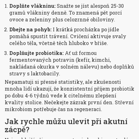
Doplňte vlákninu:
Snažte se jíst alespoň 25-30
gramů vlákniny denně. To znamená pět porcí
ovoce a zeleniny plus celozrnné obiloviny.
Dbejte na pohyb:
I krátká procházka po jídle
pomáhá spustit trávení. Cvičení aktivuje svaly
celého těla, včetně těch hluboko v břiše.
Doplňujte probiotika:
Ať už formou
fermentovaných potravin (kefír, kimchi,
nakládaná okurka v solném nálevu) nebo doplňků
stravy s laktobacily.
Nepamatuji si přesné statistiky, ale zkušenosti
mnoha lidí ukazují, že konzistentní příjem probiotik
po dobu 4-6 týdnů vede k citelnému zlepšení
kvality stolice. Nečekejte zázrak první den. Střevní
mikrobiom potřebuje čas na regeneraci.
Jak rychle můžu ulevit při akutní
zácpě?