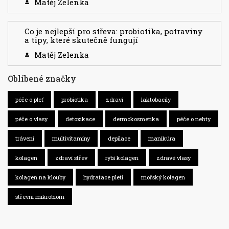
Matěj Zelenka
Co je nejlepší pro střeva: probiotika, potraviny
a tipy, které skutečně fungují
Matěj Zelenka
Oblíbené značky
péče o pleť
probiotika
zdraví
laktobacily
péče o vlasy
detoxikace
dermokosmetika
péče o nehty
trávení
multivitamíny
depilace
manikúra
kolagen
zdraví střev
rybí kolagen
zdravé vlasy
kolagen na klouby
hydratace pleti
mořský kolagen
střevní mikrobiom