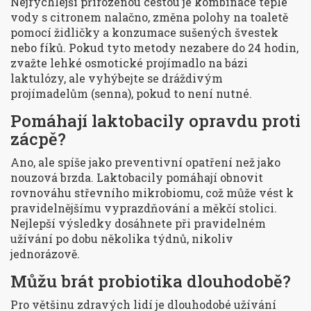
Nejrychlejší přirozenou cestou je kombinace teplé
vody s citronem nalačno, změna polohy na toaletě
pomocí židličky a konzumace sušených švestek
nebo fíků. Pokud tyto metody nezabere do 24 hodin,
zvažte lehké osmotické projímadlo na bázi
laktulózy, ale vyhýbejte se dráždivým
projímadelům (senna), pokud to není nutné.
Pomáhají laktobacily opravdu proti
zácpě?
Ano, ale spíše jako preventivní opatření než jako
nouzová brzda. Laktobacily pomáhají obnovit
rovnováhu střevního mikrobiomu, což může vést k
pravidelnějšímu vyprazdňování a měkčí stolici.
Nejlepší výsledky dosáhnete při pravidelném
užívání po dobu několika týdnů, nikoliv
jednorázově.
Můžu brát probiotika dlouhodobě?
Pro většinu zdravých lidí je dlouhodobé užívání