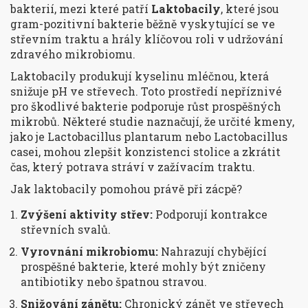
bakterií, mezi které patří
Laktobacily
, které jsou
gram-pozitivní bakterie běžně vyskytující se ve
střevním traktu a hrály klíčovou roli v udržování
zdravého mikrobiomu
.
Laktobacily produkují kyselinu mléčnou, která
snižuje pH ve střevech. Toto prostředí nepříznivé
pro škodlivé bakterie podporuje růst prospěšných
mikrobů. Některé studie naznačují, že určité kmeny,
jako je
Lactobacillus plantarum
nebo
Lactobacillus
casei
, mohou zlepšit konzistenci stolice a zkrátit
čas, který potrava stráví v zažívacím traktu.
Jak laktobacily pomohou právě při zácpě?
Zvýšení aktivity střev:
Podporují kontrakce
střevních svalů.
Vyrovnání mikrobiomu:
Nahrazují chybějící
prospěšné bakterie, které mohly být zničeny
antibiotiky nebo špatnou stravou.
Snižování zánětu:
Chronický zánět ve střevech