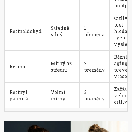
předpis
Citlivěj
pleť
Středně
1
Retinaldehyd
hledají
silný
přeměna
rychlý
výsled
Běžná a
Mírný až
2
aging p
Retinol
střední
přeměny
preven
vrásek
Začáteč
Retinyl
Velmi
3
velmi
palmitát
mírný
přeměny
citlivá 