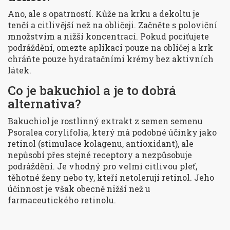
Ano, ale s opatrností. Kůže na krku a dekoltu je
tenčí a citlivější než na obličeji. Začněte s poloviční
množstvím a nižší koncentrací. Pokud pociťujete
podráždění, omezte aplikaci pouze na obličej a krk
chráňte pouze hydratačními krémy bez aktivních
látek.
Co je bakuchiol a je to dobrá
alternativa?
Bakuchiol je rostlinný extrakt z semen semenu
Psoralea corylifolia, který má podobné účinky jako
retinol (stimulace kolagenu, antioxidant), ale
nepůsobí přes stejné receptory a nezpůsobuje
podráždění. Je vhodný pro velmi citlivou pleť,
těhotné ženy nebo ty, kteří netolerují retinol. Jeho
účinnost je však obecně nižší než u
farmaceutického retinolu.