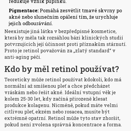
redukuje vznik pupínků.
Pigmentace:
Pomáhá zesvětlit tmavé skvrny po
akné nebo slunečním opálení tím, že urychluje
jejich odbourávání.
Neexistuje jiná látka v bezpředpisné kosmetice,
která by měla tak rozsáhlou bázi klinických studií
potvrzujících její účinnost proti příznakům stárnutí.
Proto je retinol považován za „zlatý standard“ v
anti-aging péči.
Kdo by měl retinol používat?
Teoreticky může retinol používat kdokoli, kdo má
normální až smíšenou pleť a chce předcházet
vráskám nebo řešit akné. Ideální vstupní věk je
kolem 25-30 let, kdy začíná přirozeně klesat
produkce kolagenu. Nicméně, pokud máte velmi
citlivou pleť, ekzém nebo rosacea, musíte být
extrémně opatrní. Retinol může tyto stav zhoršit,
pokud není zvolena správná koncentrace a forma.