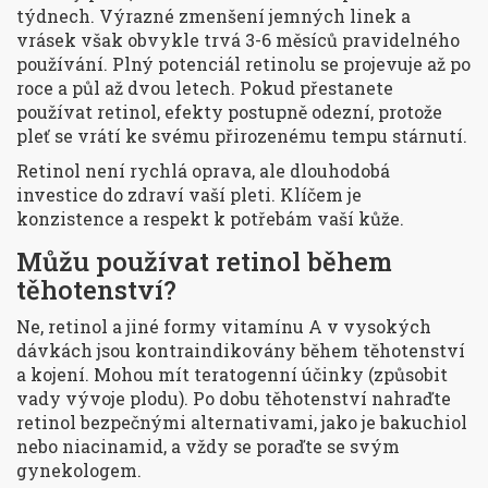
týdnech. Výrazné zmenšení jemných linek a
vrásek však obvykle trvá 3-6 měsíců pravidelného
používání. Plný potenciál retinolu se projevuje až po
roce a půl až dvou letech. Pokud přestanete
používat retinol, efekty postupně odezní, protože
pleť se vrátí ke svému přirozenému tempu stárnutí.
Retinol není rychlá oprava, ale dlouhodobá
investice do zdraví vaší pleti. Klíčem je
konzistence a respekt k potřebám vaší kůže.
Můžu používat retinol během
těhotenství?
Ne, retinol a jiné formy vitamínu A v vysokých
dávkách jsou kontraindikovány během těhotenství
a kojení. Mohou mít teratogenní účinky (způsobit
vady vývoje plodu). Po dobu těhotenství nahraďte
retinol bezpečnými alternativami, jako je bakuchiol
nebo niacinamid, a vždy se poraďte se svým
gynekologem.