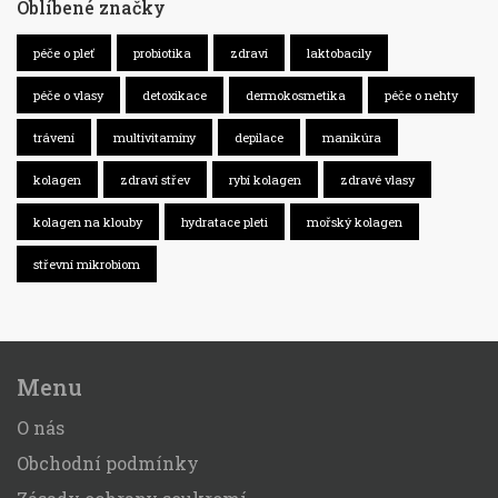
Oblíbené značky
péče o pleť
probiotika
zdraví
laktobacily
péče o vlasy
detoxikace
dermokosmetika
péče o nehty
trávení
multivitamíny
depilace
manikúra
kolagen
zdraví střev
rybí kolagen
zdravé vlasy
kolagen na klouby
hydratace pleti
mořský kolagen
střevní mikrobiom
Menu
O nás
Obchodní podmínky