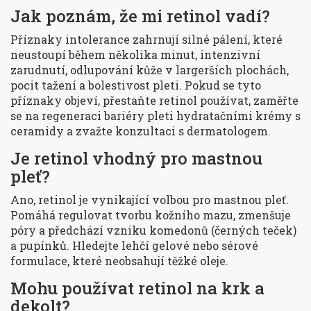
Jak poznám, že mi retinol vadí?
Příznaky intolerance zahrnují silné pálení, které
neustoupí během několika minut, intenzivní
zarudnutí, odlupování kůže v largerších plochách,
pocit tažení a bolestivost pleti. Pokud se tyto
příznaky objeví, přestaňte retinol používat, zaměřte
se na regeneraci bariéry pleti hydratačními krémy s
ceramidy a zvažte konzultaci s dermatologem.
Je retinol vhodný pro mastnou
pleť?
Ano, retinol je vynikající volbou pro mastnou pleť.
Pomáhá regulovat tvorbu kožního mazu, zmenšuje
póry a předchází vzniku komedonů (černých teček)
a pupínků. Hledejte lehčí gelové nebo sérové
formulace, které neobsahují těžké oleje.
Mohu používat retinol na krk a
dekolt?