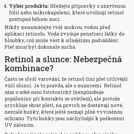
Výběr produktu:
Hledejte přípravky s uzavřenou
fólií nebo mikrokapslemi, které uvolňují retinol
postupně během noci.
Nikdy nenamáčejte tvář mokrou vodou před
aplikací retinolu. Voda zvyšuje penetraci látky do
hloubky, což může vést k silnějšímu podráždění.
Pleť musí být dokonale suchá.
Retinol a slunce: Nebezpečná
kombinace?
Často se slyší varování, že retinol činí pleť citlivější
vůči slunci. Je to pravda, ale s nuancemi. Retinol
sám o sobě není fototoxický (nezpůsobuje
popáleniny při kontaktu se světlem), ale protože
urychluje obrat pleti, na povrch se dostávají nové,
nezralé buňky, které ještě nemají plně vyviněnou
ochranu. Tyto buňky jsou náchylnější k poškození
UV zářením.