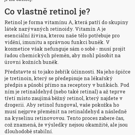
Co vlastně retinol je?
Retinol
je
forma vitamínu A, která patří do skupiny
látek nazývaných retinoidy
. Vitamín A je
esenciální živina, kterou naše tělo potřebuje pro
vidění, imunitu a správnou funkci buněk. V
kosmetice však nefunguje sám o sobě - musí projít
řadou chemických přeměn, aby mohl působit na
úrovni kožních buněk.
Představte si to jako žebřík účinnosti. Na jeho špičce
je
tretinoin
, který se předepisuje na lékařský
předpis a působí přímo na receptory v buňkách. Pod
ním je retinaldehyd (nebo také retinal) a až teprve
třetí místo zaujímá běžný retinol, který najdete v
drogerii. Aby retinol fungoval, vaše pokožka ho
musí nejprve přeměnit na retinaldehyd a následně
na kyselinu retinovovou. Tento proces zabere čas,
což znamená, že výsledky nejsou okamžité, ale jsou
dlouhodobě stabilní.