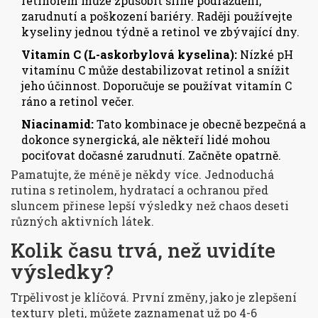
retinolem může způsobit silné podráždění,
zarudnutí a poškození bariéry. Raději používejte
kyseliny jednou týdně a retinol ve zbývající dny.
Vitamín C (L-askorbylová kyselina):
Nízké pH
vitamínu C může destabilizovat retinol a snížit
jeho účinnost. Doporučuje se používat vitamín C
ráno a retinol večer.
Niacinamid:
Tato kombinace je obecně bezpečná a
dokonce synergická, ale někteří lidé mohou
pociťovat dočasné zarudnutí. Začněte opatrně.
Pamatujte, že méně je někdy více. Jednoduchá
rutina s retinolem, hydratací a ochranou před
sluncem přinese lepší výsledky než chaos deseti
různých aktivních látek.
Kolik času trvá, než uvidíte
výsledky?
Trpělivost je klíčová. První změny, jako je zlepšení
textury pleti, můžete zaznamenat už po 4-6