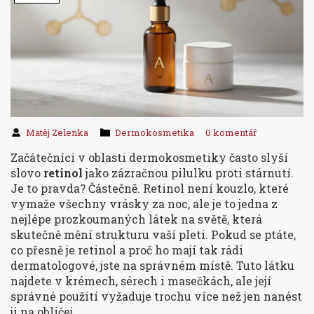
Matěj Zelenka
Dermokosmetika
0 komentář
Začátečníci v oblasti dermokosmetiky často slyší
slovo
retinol
jako zázračnou pilulku proti stárnutí.
Je to pravda? Částečně. Retinol není kouzlo, které
vymaže všechny vrásky za noc, ale je to jedna z
nejlépe prozkoumaných látek na světě, která
skutečně mění strukturu vaší pleti. Pokud se ptáte,
co přesně je retinol a proč ho mají tak rádi
dermatologové, jste na správném místě. Tuto látku
najdete v krémech, sérech i masečkách, ale její
správné použití vyžaduje trochu více než jen nanést
ji na obličej.