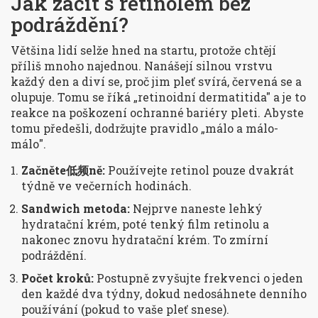
Jak začít s retinolem bez
podráždění?
Většina lidí selže hned na startu, protože chtějí
příliš mnoho najednou. Nanášejí silnou vrstvu
každý den a diví se, proč jim pleť svírá, červená se a
olupuje. Tomu se říká „retinoidní dermatitida" a je to
reakce na poškození ochranné bariéry pleti. Abyste
tomu předešli, dodržujte pravidlo „málo a málo-
málo".
Začněte低频ně:
Používejte retinol pouze dvakrát
týdně ve večerních hodinách.
Sandwich metoda:
Nejprve naneste lehký
hydratační krém, poté tenký film retinolu a
nakonec znovu hydratační krém. To zmírní
podráždění.
Počet kroků:
Postupně zvyšujte frekvenci o jeden
den každé dva týdny, dokud nedosáhnete denního
používání (pokud to vaše pleť snese).