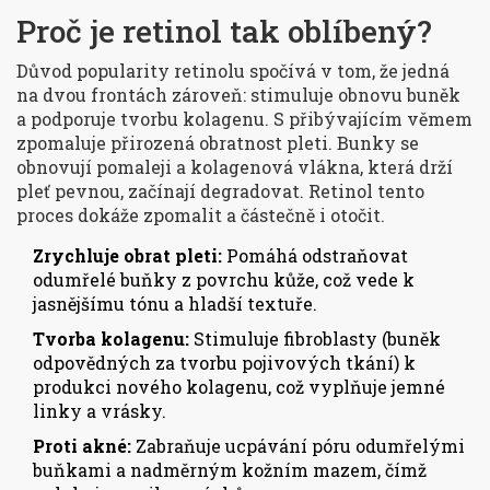
Proč je retinol tak oblíbený?
Důvod popularity retinolu spočívá v tom, že jedná
na dvou frontách zároveň: stimuluje obnovu buněk
a podporuje tvorbu kolagenu. S přibývajícím věmem
zpomaluje přirozená obratnost pleti. Bunky se
obnovují pomaleji a kolagenová vlákna, která drží
pleť pevnou, začínají degradovat. Retinol tento
proces dokáže zpomalit a částečně i otočit.
Zrychluje obrat pleti:
Pomáhá odstraňovat
odumřelé buňky z povrchu kůže, což vede k
jasnějšímu tónu a hladší textuře.
Tvorba kolagenu:
Stimuluje fibroblasty (buněk
odpovědných za tvorbu pojivových tkání) k
produkci nového kolagenu, což vyplňuje jemné
linky a vrásky.
Proti akné:
Zabraňuje ucpávání póru odumřelými
buňkami a nadměrným kožním mazem, čímž