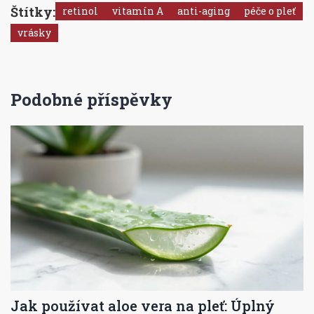
Štítky:
retinol
vitamín A
anti-aging
péče o pleť
vrásky
Podobné příspěvky
Jak používat aloe vera na pleť: Úplný