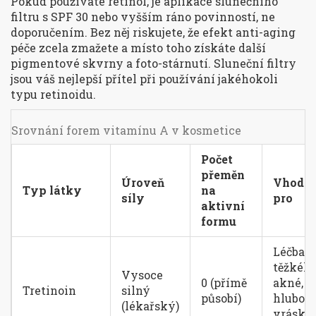
Pokud používáte retinol, je aplikace
slunečního
filtru s SPF 30 nebo vyšším
ráno povinností, ne
doporučením. Bez něj riskujete, že efekt anti-aging
péče zcela zmažete a místo toho získáte další
pigmentové skvrny a foto-stárnutí. Sluneční filtry
jsou váš nejlepší přítel při používání jakéhokoli
typu retinoidu.
Srovnání forem vitamínu A v kosmetice
Počet
přeměn
Úroveň
Vhodn
Typ látky
na
síly
pro
aktivní
formu
Léčba
těžkéh
Vysoce
0 (přímě
akné,
Tretinoin
silný
působí)
hlubok
(lékařský)
vrásky 