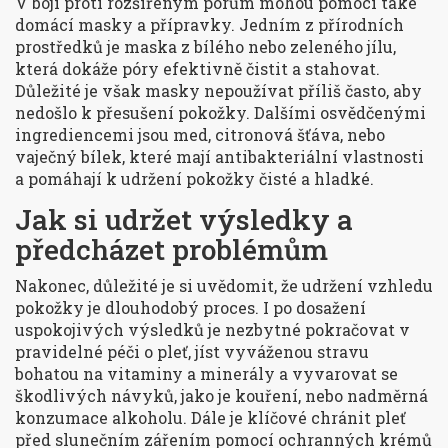
V boji proti rozšířeným pórům mohou pomoci také
domácí masky a přípravky. Jedním z přírodních
prostředků je maska z bílého nebo zeleného jílu,
která dokáže póry efektivně čistit a stahovat.
Důležité je však masky nepoužívat příliš často, aby
nedošlo k přesušení pokožky. Dalšími osvědčenými
ingrediencemi jsou med, citronová šťáva, nebo
vaječný bílek, které mají antibakteriální vlastnosti
a pomáhají k udržení pokožky čisté a hladké.
Jak si udržet výsledky a
předcházet problémům
Nakonec, důležité je si uvědomit, že udržení vzhledu
pokožky je dlouhodobý proces. I po dosažení
uspokojivých výsledků je nezbytné pokračovat v
pravidelné péči o pleť, jíst vyváženou stravu
bohatou na vitaminy a minerály a vyvarovat se
škodlivých návyků, jako je kouření, nebo nadměrná
konzumace alkoholu. Dále je klíčové chránit pleť
před slunečním zářením pomocí ochranných krémů