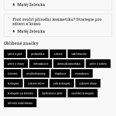
Matěj Zelenka
Proč zvolit přírodní kosmetiku? Strategie pro
zdraví a krásu
Matěj Zelenka
Oblíbené značky
péče o pleť
probiotika
zdraví
laktobacily
péče o vlasy
detoxikace
dermokosmetika
péče o nehty
trávení
multivitamíny
depilace
manikúra
kolagen
zdraví střev
rybí kolagen
zdravé vlasy
kolagen na klouby
hydratace pleti
mořský kolagen
střevní mikrobiom