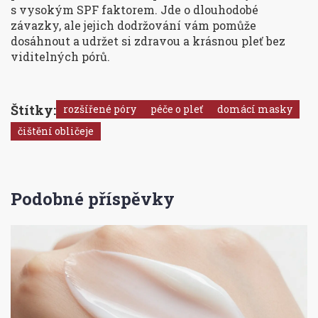
s vysokým SPF faktorem. Jde o dlouhodobé
závazky, ale jejich dodržování vám pomůže
dosáhnout a udržet si zdravou a krásnou pleť bez
viditelných pórů.
Štítky:
rozšířené póry
péče o pleť
domácí masky
čištění obličeje
Podobné příspěvky