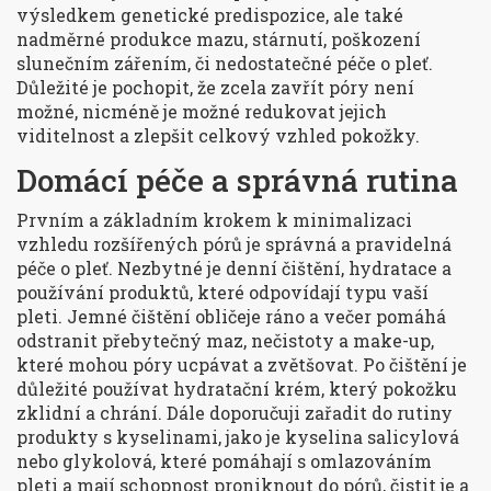
výsledkem genetické predispozice, ale také
nadměrné produkce mazu, stárnutí, poškození
slunečním zářením, či nedostatečné péče o pleť.
Důležité je pochopit, že zcela zavřít póry není
možné, nicméně je možné redukovat jejich
viditelnost a zlepšit celkový vzhled pokožky.
Domácí péče a správná rutina
Prvním a základním krokem k minimalizaci
vzhledu rozšířených pórů je správná a pravidelná
péče o pleť. Nezbytné je denní čištění, hydratace a
používání produktů, které odpovídají typu vaší
pleti. Jemné čištění obličeje ráno a večer pomáhá
odstranit přebytečný maz, nečistoty a make-up,
které mohou póry ucpávat a zvětšovat. Po čištění je
důležité používat hydratační krém, který pokožku
zklidní a chrání. Dále doporučuji zařadit do rutiny
produkty s kyselinami, jako je kyselina salicylová
nebo glykolová, které pomáhají s omlazováním
pleti a mají schopnost proniknout do pórů, čistit je a