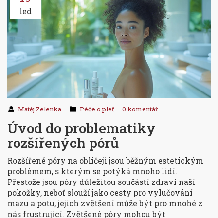
led
Matěj Zelenka
Péče o pleť
0 komentář
Úvod do problematiky
rozšířených pórů
Rozšířené póry na obličeji jsou běžným estetickým
problémem, s kterým se potýká mnoho lidí.
Přestože jsou póry důležitou součástí zdraví naší
pokožky, neboť slouží jako cesty pro vylučování
mazu a potu, jejich zvětšení může být pro mnohé z
nás frustrující. Zvětšené póry mohou být