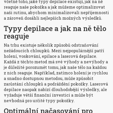
včetně toho, jaké typy depilace existují, jak na ně
reaguje naše pokožka a jak můžeme optimalizovat
naši rutinu, abychom minimalizovali nepříjemnosti
a zároveň dosáhli nejlepších možných výsledků.
Typy depilace a jak na ně tělo
reaguje
Na trhu existuje několik způsobů odstraňování
nežádoucích chloupků. Mezi nejpopulárnější patří
holení, voskování, epilace a laserová depilace.
Každá z těchto metod má své výhody a nevýhody a
je důležité porozumět tomu, jak naše tělo na každou
z nich reaguje. Například, zatímco holení je rychlou
a snadno dostupnou metodou, může způsobit
zarůstání chloupků a podráždění pokožky. Laserová
depilace naopak nabízí dlouhodobější výsledky, ale
vyžaduje větší finanční investici a může být
nevhodná pro určité typy pokožky.
Optimální načasování pro