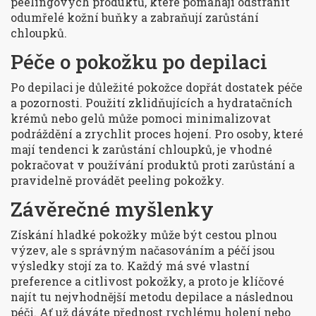
peelingových produktů, které pomáhají odstranit
odumřelé kožní buňky a zabraňují zarůstání
chloupků.
Péče o pokožku po depilaci
Po depilaci je důležité pokožce dopřát dostatek péče
a pozornosti. Použití zklidňujících a hydratačních
krémů nebo gelů může pomoci minimalizovat
podráždění a zrychlit proces hojení. Pro osoby, které
mají tendenci k zarůstání chloupků, je vhodné
pokračovat v používání produktů proti zarůstání a
pravidelně provádět peeling pokožky.
Závěrečné myšlenky
Získání hladké pokožky může být cestou plnou
výzev, ale s správným načasováním a péčí jsou
výsledky stojí za to. Každý má své vlastní
preference a citlivost pokožky, a proto je klíčové
najít tu nejvhodnější metodu depilace a následnou
péči. Ať už dáváte přednost rychlému holení nebo