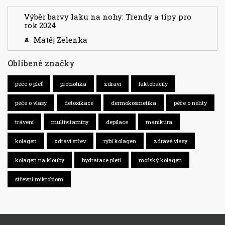
Výběr barvy laku na nohy: Trendy a tipy pro
rok 2024
Matěj Zelenka
Oblíbené značky
péče o pleť
probiotika
zdraví
laktobacily
péče o vlasy
detoxikace
dermokosmetika
péče o nehty
trávení
multivitamíny
depilace
manikúra
kolagen
zdraví střev
rybí kolagen
zdravé vlasy
kolagen na klouby
hydratace pleti
mořský kolagen
střevní mikrobiom