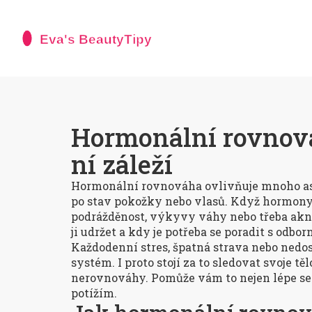
Hormonální rovnováh
ní záleží
Hormonální rovnováha ovlivňuje mnoho asp
po stav pokožky nebo vlasů. Když hormony n
podrážděnost, výkyvy váhy nebo třeba akné a
ji udržet a kdy je potřeba se poradit s odbo
Každodenní stres, špatná strava nebo ned
systém. I proto stojí za to sledovat svoje t
nerovnováhy. Pomůže vám to nejen lépe se 
potížím.