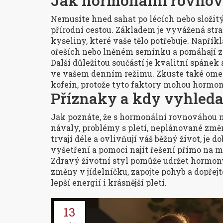
Jak hormonální rovnová
Nemusíte hned sahat po lécích nebo složit
přírodní cestou. Základem je vyvážená stra
kyseliny, které vaše tělo potřebuje. Napří
ořeších nebo lněném semínku a pomáhají z
Další důležitou součástí je kvalitní spáne
ve vašem denním režimu. Zkuste také omez
kofein, protože tyto faktory mohou hormo
Příznaky a kdy vyhled
Jak poznáte, že s hormonální rovnováhou n
návaly, problémy s pletí, neplánované zm
trvají déle a ovlivňují váš běžný život, je 
vyšetření a pomoci najít řešení přímo na m
Zdravý životní styl pomůže udržet hormony
změny v jídelníčku, zapojte pohyb a dopřej
lepší energií i krásnější pletí.
13