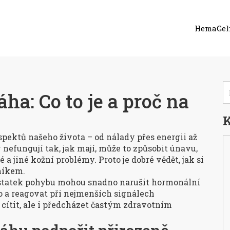
HemaGel:
a: Co to je a proč na
K
ektů našeho života – od nálady přes energii až
efungují tak, jak mají, může to způsobit únavu,
 jiné kožní problémy. Proto je dobré vědět, jak si
rníkem.
ostatek pohybu mohou snadno narušit hormonální
ělo a reagovat při nejmenších signálech
cítit, ale i předcházet častým zdravotním