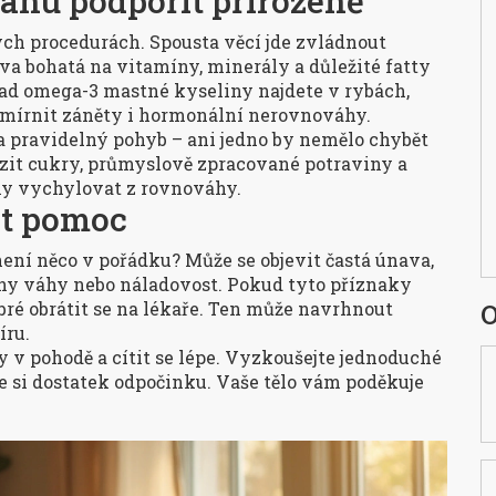
hu podpořit přirozeně
ých procedurách. Spousta věcí jde zvládnout
va bohatá na vitamíny, minerály a důležité fatty
klad omega-3 mastné kyseliny najdete v rybách,
mírnit záněty i hormonální nerovnováhy.
k a pravidelný pohyb – ani jedno by nemělo chybět
it cukry, průmyslově zpracované potraviny a
ny vychylovat z rovnováhy.
at pomoc
ení něco v pořádku? Může se objevit častá únava,
ěny váhy nebo náladovost. Pokud tyto příznaky
dobré obrátit se na lékaře. Ten může navrhnout
O
íru.
 v pohodě a cítit se lépe. Vyzkoušejte jednoduché
te si dostatek odpočinku. Vaše tělo vám poděkuje