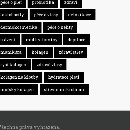
péče o pleť
probiotika
zdraví
laktobacily
péče o vlasy
detoxikace
dermokosmetika
péče o nehty
trávení
multivitamíny
depilace
manikúra
kolagen
zdraví střev
rybí kolagen
zdravé vlasy
kolagen na klouby
hydratace pleti
mořský kolagen
střevní mikrobiom
Všechna práva vyhrazena.