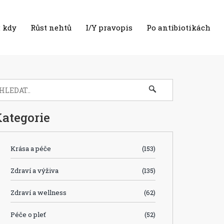
 kdy
Růst nehtů
I/Y pravopis
Po antibiotikách
ategorie
Krása a péče
(153)
Zdraví a výživa
(135)
Zdraví a wellness
(62)
Péče o pleť
(52)