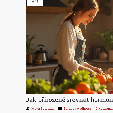
zář
Jak přirozeně srovnat hormon
Matěj Zelenka
Zdraví a wellness
0 komentá