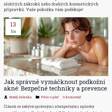
složitých zákroků nebo drahých kosmetických
přípravků. Vaše pokožka vám poděkuje!
13
lis
Jak správně vymáčknout podkožní
akné: Bezpečné techniky a prevence
Matěj Zelenka
Péče o pleť
0 komentář
Článek se zabývá správnými a bezpečnými způsoby