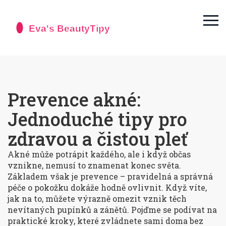
Prevence akné:
Jednoduché tipy pro
zdravou a čistou pleť
Akné může potrápit každého, ale i když občas
vznikne, nemusí to znamenat konec světa.
Základem však je prevence – pravidelná a správná
péče o pokožku dokáže hodně ovlivnit. Když víte,
jak na to, můžete výrazně omezit vznik těch
nevítaných pupínků a zánětů. Pojďme se podívat na
praktické kroky, které zvládnete sami doma bez