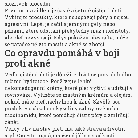
složitých procedur.
Prvním pravidlem je časté a šetrné čištění pleti.
Vybírejte produkty, které neucpávají póry a nejsou
agresivní. Lepší je začít s jemnými gely nebo
pěnami, které odstraní přebytečný maz i nečistoty,
ale pleť nevysušují. Když pokožku přesušíte, může
se paradoxně víc mastit a akné se zhorší.
Co opravdu pomáhá v boji
proti akné
Vedle čistění pleti je důležité držet se pravidelného
režimu hydratace. Používejte lehké,
nekomedogenní krémy, které pleť vyživí a udržují v
rovnováze. Vyhněte se mastným krémům a olejům,
pokud máte pleť náchylnou k akné. Skvělé jsou
produkty s obsahem kyseliny salicylové nebo
niacinamidu, které pomáhají čistit póry a zmírňují
zánět.
Velký vliv na stav pleti má také strava a životní
styl. Omezte tučná, smažená jídla a sladkosti.