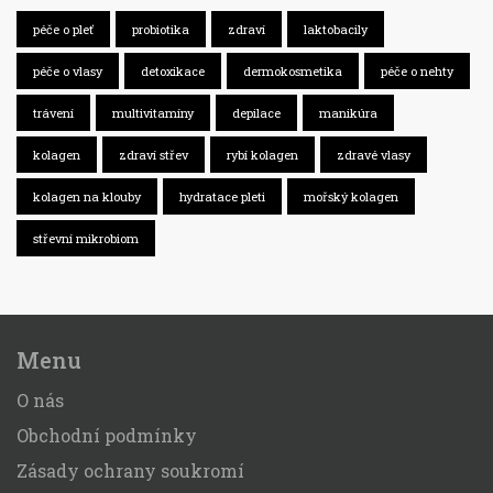
péče o pleť
probiotika
zdraví
laktobacily
péče o vlasy
detoxikace
dermokosmetika
péče o nehty
trávení
multivitamíny
depilace
manikúra
kolagen
zdraví střev
rybí kolagen
zdravé vlasy
kolagen na klouby
hydratace pleti
mořský kolagen
střevní mikrobiom
Menu
O nás
Obchodní podmínky
Zásady ochrany soukromí