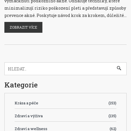
vymáčknutí podkožního akné. Odhaluje techniky, které
minimalizují riziko poškození pleti a představují způsoby
prevence akné. Poskytuje návod krok za krokem, důležité
tipy a upozorňuje na běžné omyly. Čtenář získá ucelený
ZOBRAZIT VÍCE
pohled na péči o pleť postiženou akné a návod, jak
efektivně zvládnout tento častý kožní problém.
Kategorie
Krása a péče
(153)
Zdraví a výživa
(135)
Zdraví a wellness
(62)