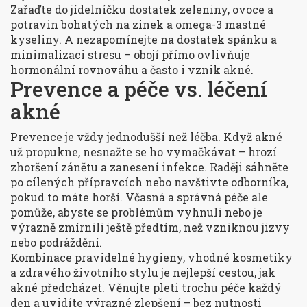
Zařaďte do jídelníčku dostatek zeleniny, ovoce a
potravin bohatých na zinek a omega-3 mastné
kyseliny. A nezapomínejte na dostatek spánku a
minimalizaci stresu – obojí přímo ovlivňuje
hormonální rovnováhu a často i vznik akné.
Prevence a péče vs. léčení
akné
Prevence je vždy jednodušší než léčba. Když akné
už propukne, nesnažte se ho vymačkávat – hrozí
zhoršení zánětu a zanesení infekce. Raději sáhněte
po cílených přípravcích nebo navštivte odborníka,
pokud to máte horší. Včasná a správná péče ale
pomůže, abyste se problémům vyhnuli nebo je
výrazně zmírnili ještě předtím, než vzniknou jizvy
nebo podráždění.
Kombinace pravidelné hygieny, vhodné kosmetiky
a zdravého životního stylu je nejlepší cestou, jak
akné předcházet. Věnujte pleti trochu péče každý
den a uvidíte výrazné zlepšení – bez nutnosti