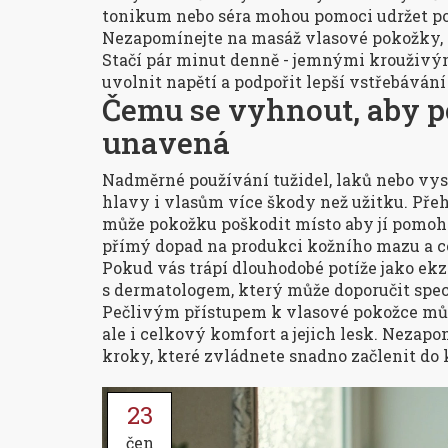
tonikum nebo séra mohou pomoci udržet po
Nezapomínejte na masáž vlasové pokožky, kt
Stačí pár minut denně - jemnými krouživý
uvolnit napětí a podpořit lepší vstřebávání
Čemu se vyhnout, aby 
unavená
Nadměrné používání tužidel, laků nebo vys
hlavy i vlasům více škody než užitku. Přeh
může pokožku poškodit místo aby jí pomohl
přímý dopad na produkci kožního mazu a c
Pokud vás trápí dlouhodobé potíže jako ekzé
s dermatologem, který může doporučit spec
Pečlivým přístupem k vlasové pokožce můž
ale i celkový komfort a jejich lesk. Nezap
kroky, které zvládnete snadno začlenit do
23
čen