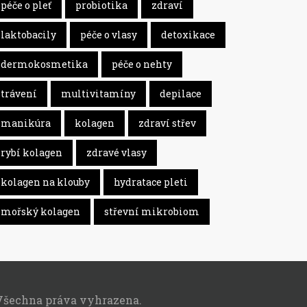
péče o pleť
probiotika
zdraví
laktobacily
péče o vlasy
detoxikace
dermokosmetika
péče o nehty
trávení
multivitamíny
depilace
manikúra
kolagen
zdraví střev
rybí kolagen
zdravé vlasy
kolagen na klouby
hydratace pleti
mořský kolagen
střevní mikrobiom
Všechna práva vyhrazena.