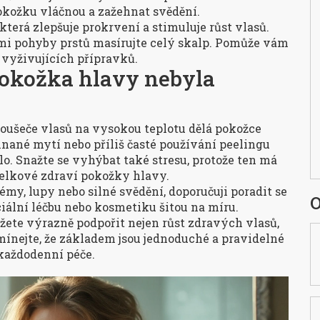
kožku vláčnou a zažehnat svědění.
erá zlepšuje prokrvení a stimuluje růst vlasů.
mi pohyby prstů masírujte celý skalp. Pomůže vám
 vyživujících přípravků.
pokožka hlavy nebyla
oušeče vlasů na vysokou teplotu dělá pokožce
nané mytí nebo příliš časté používání peelingu
o. Snažte se vyhýbat také stresu, protože ten má
elkové zdraví pokožky hlavy.
my, lupy nebo silné svědění, doporučuji poradit se
O
iální léčbu nebo kosmetiku šitou na míru.
ete výrazně podpořit nejen růst zdravých vlasů,
omínejte, že základem jsou jednoduché a pravidelné
 každodenní péče.