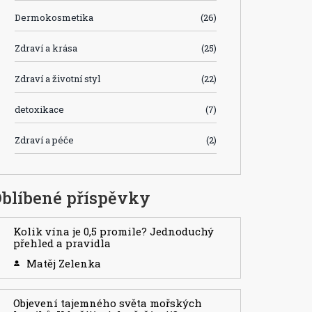
Dermokosmetika
(26)
Zdraví a krása
(25)
Zdraví a životní styl
(22)
detoxikace
(7)
Zdraví a péče
(2)
blíbené příspěvky
Kolik vína je 0,5 promile? Jednoduchý
přehled a pravidla
Matěj Zelenka
Objevení tajemného světa mořských