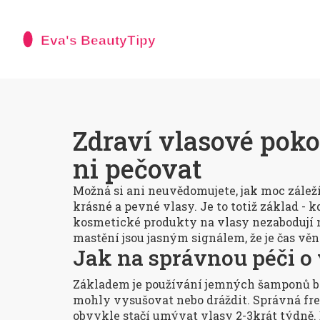
Zdraví vlasové pokož
ni pečovat
Možná si ani neuvědomujete, jak moc zálež
krásné a pevné vlasy. Je to totiž základ - 
kosmetické produkty na vlasy nezabodují 
mastění jsou jasným signálem, že je čas vě
Jak na správnou péči o
Základem je používání jemných šamponů be
mohly vysušovat nebo dráždit. Správná fre
obvykle stačí umývat vlasy 2-3krát týdně. D