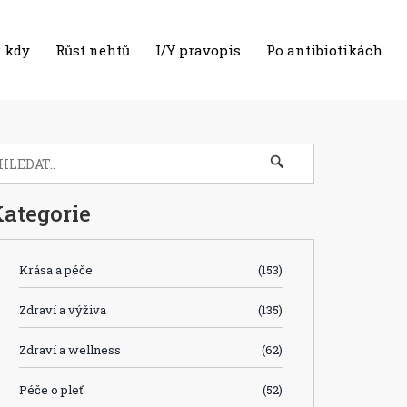
 kdy
Růst nehtů
I/Y pravopis
Po antibiotikách
ategorie
Krása a péče
(153)
Zdraví a výživa
(135)
Zdraví a wellness
(62)
Péče o pleť
(52)