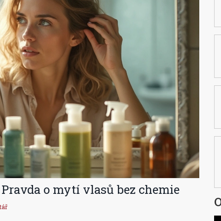
 Pravda o mytí vlasů bez chemie
O
tář