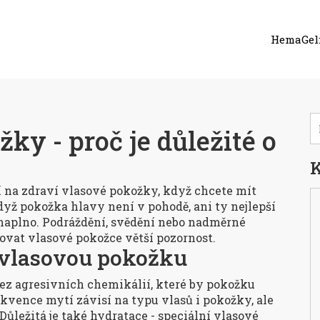
HemaGel:
ky - proč je důležité o
K
í na zdraví vlasové pokožky, když chcete mít
když pokožka hlavy není v pohodě, ani ty nejlepší
naplno. Podráždění, svědění nebo nadměrné
novat vlasové pokožce větší pozornost.
 vlasovou pokožku
z agresivních chemikálií, které by pokožku
kvence mytí závisí na typu vlasů i pokožky, ale
ůležitá je také hydratace - speciální vlasové