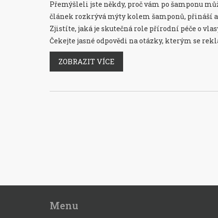
Přemýšleli jste někdy, proč vám po šamponu může
článek rozkrývá mýty kolem šamponů, přináší au
Zjistíte, jaká je skutečná role přírodní péče o vla
Čekejte jasné odpovědi na otázky, kterým se rekl
překvapivě změníte.
ZOBRAZIT VÍCE
Menu