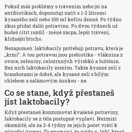
Pokud máš problémy s trávením nebo jsi na
antibiotikách, doporučuji začít s 1-2 lžícemi
kysaného zelí nebo 100 ml kefíru denně. Po týdnu
zkus přidat další potravinu. Po dvou týdnech už
budeš cítit rozdíl - méně zácpa, lepší trávení,
klidnější břicho.
Nezapomeň: laktobacily potřebují potravu, která je
„krmí“. A tou potravou jsou prebiotika - vláknina z
ovoce, zeleniny, celozrnných výrobků a luštěnin.
Bez nich laktobacily zemřou. Takže kysané zelí s
bramborami je dobré, ale kysané zelí s bílým
chlebem a salámovým šunkou - ne.
Co se stane, když přestaneš
jíst laktobacily?
Když přestaneš konzumovat kvašené potraviny,
laktobacily se z těla postupně vyplaví. Nezmizí
okamžitě, ale za 2-4 týdny se jejich počet vrátí k
původní úrovni. To znamená, že nejde o „lék“, který