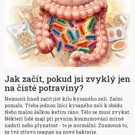
Jak začít, pokud jsi zvyklý jen
na čisté potraviny?
Nemusíš hned začít jíst kilo kysaného zelí. Začni
pomalu. Třeba jednou lžící kysaného zelí k obědu.
Nebo malou šálkou kefíru ráno. Tělo se musí zvykat.
Někteří lidé mají při prvním konzumování mírné
nadutí nebo plynatost - to je normální. Znamená to,
že tvé střevo reaguje na nové bakterie.