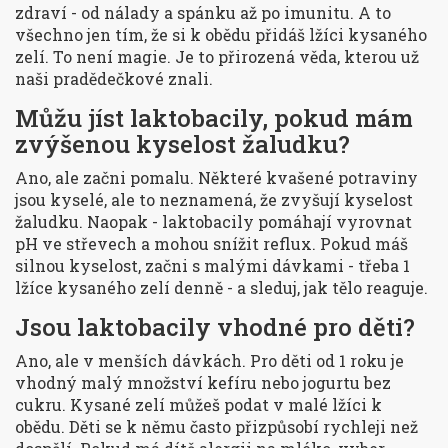
zdraví - od nálady a spánku až po imunitu. A to
všechno jen tím, že si k obědu přidáš lžíci kysaného
zelí. To není magie. Je to přirozená věda, kterou už
naši pradědečkové znali.
Můžu jíst laktobacily, pokud mám
zvýšenou kyselost žaludku?
Ano, ale začni pomalu. Některé kvašené potraviny
jsou kyselé, ale to neznamená, že zvyšují kyselost
žaludku. Naopak - laktobacily pomáhají vyrovnat
pH ve střevech a mohou snížit reflux. Pokud máš
silnou kyselost, začni s malými dávkami - třeba 1
lžíce kysaného zelí denně - a sleduj, jak tělo reaguje.
Jsou laktobacily vhodné pro děti?
Ano, ale v menších dávkách. Pro děti od 1 roku je
vhodný malý množství kefíru nebo jogurtu bez
cukru. Kysané zelí můžeš podat v malé lžíci k
obědu. Děti se k němu často přizpůsobí rychleji než