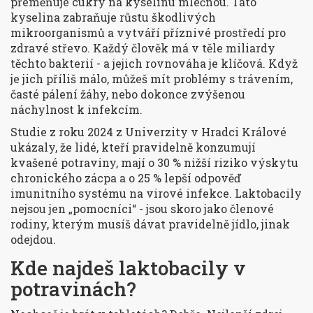
přeměňuje cukry na kyselinu mléčnou. Tato
kyselina zabraňuje růstu škodlivých
mikroorganismů a vytváří příznivé prostředí pro
zdravé střevo. Každý člověk má v těle miliardy
těchto bakterií - a jejich rovnováha je klíčová. Když
je jich příliš málo, můžeš mít problémy s trávením,
časté pálení žáhy, nebo dokonce zvýšenou
náchylnost k infekcím.
Studie z roku 2024 z Univerzity v Hradci Králové
ukázaly, že lidé, kteří pravidelně konzumují
kvašené potraviny, mají o 30 % nižší riziko výskytu
chronického zácpa a o 25 % lepší odpověď
imunitního systému na virové infekce. Laktobacily
nejsou jen „pomocníci“ - jsou skoro jako členové
rodiny, kterým musíš dávat pravidelně jídlo, jinak
odejdou.
Kde najdeš laktobacily v
potravinách?