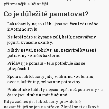
přirozenější a účinnější.
Co je důležité pamatovat?
Laktobacily nejsou lék - jsou součástí zdravého
životního stylu.
Nejlepší zdroje: kysané zelí, kefír, nezavářený
jogurt, kvasené okurky.
Nikdy nevař, neohřívej ani nezavírej kvašené
potraviny - zničíš bakterie.
Přidávej je pomalu - tělo potřebuje čas se
přizpůsobit.
Spolu s laktobacily jídej vlákninu - zeleninu,
ovoce, luštěniny, celozrnné potraviny.
Probiotické tablety nejsou lepší než potraviny - a
často jsou drahé a méně účinné.
Když začneš jíst laktobacily pravidelně,
nezaměřuješ se jen na střevo. Zlepší se ti celkové