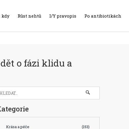
 kdy
Růst nehtů
I/Y pravopis
Po antibiotikách
dět o fázi klidu a
ategorie
Krása a péče
(153)