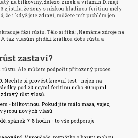
ohatý na bílkoviny, železo, zinek a vitamín D, mají
23 zjistila, že ženy s nízkou hladinou feritinu měly
á, že i když jste zdraví, můžete mít problém jen
zkracuje fázi růstu. Tělo si říká: „Nemáme zdroje na
“ A tak vlasům přidělí krátkou dobu růstu a
růst zastaví?
 růstu. Ale můžete podpořit přirozený proces.
D.
Nechte si provést krevní test - nejen na
ýsledky pod 30 ng/ml feritinu nebo 30 ng/ml
zdravý růst vlasů.
em - bílkovinou. Pokud jíte málo masa, vajec,
a výrobu nových vlasů.
ě, spánek 7-8 hodin - to vše podporuje
racování.
Vysoušeče, rovnátka a barvy mohou