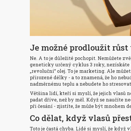
Je možné prodloužit růst
Ne. A to je důležité pochopit. Nemůžete zv
geneticky určený cyklus 3 roky, nezískáte 7
„revoluční“ olej. To je marketing. Ale může
přirozené délky - a to znamená, že ho neb
nadměrnému teplu a nebudete ho stresovat
Většina lidí, kteří si myslí, že jejich vlasů
padat dříve, než by měl. Když se naučíte n
při česání - zjistíte, že může být mnohem del
Co dělat, když vlasů přes
Toto je častá chyba. Lidé si myslí, že když v