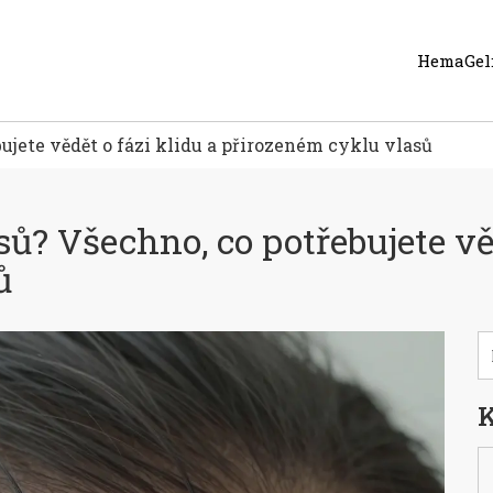
HemaGel:
ujete vědět o fázi klidu a přirozeném cyklu vlasů
sů? Všechno, co potřebujete vě
ů
K