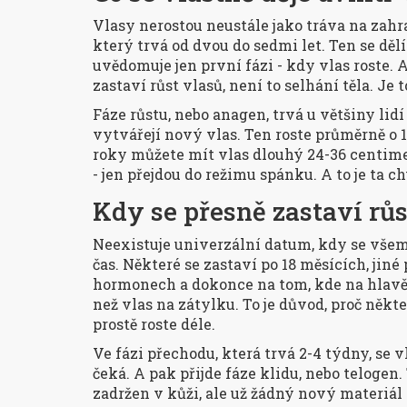
Vlasy nerostou neustále jako tráva na zahr
který trvá od dvou do sedmi let. Ten se dělí n
uvědomuje jen první fázi - kdy vlas roste. Al
zastaví růst vlasů, není to selhání těla. Je t
Fáze růstu, nebo anagen, trvá u většiny lidí
vytvářejí nový vlas. Ten roste průměrně o 1
roky můžete mít vlas dlouhý 24-36 centime
- jen přejdou do režimu spánku. A to je ta ch
Kdy se přesně zastaví růs
Neexistuje univerzální datum, kdy se všem
čas. Některé se zastaví po 18 měsících, jiné 
hormonech a dokonce na tom, kde na hlavě 
než vlas na zátylku. To je důvod, proč někte
prostě roste déle.
Ve fázi přechodu, která trvá 2-4 týdny, se v
čeká. A pak přijde fáze klidu, nebo telogen.
zadržen v kůži, ale už žádný nový materiál