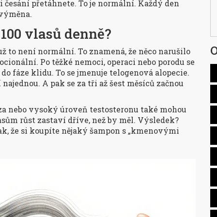
i česání přetáhnete. To je normální. Každý den
e výměna.
 100 vlasů denně?
O
už to není normální. To znamená, že něco narušilo
ocionální. Po těžké nemoci, operaci nebo porodu se
 do fáze klidu. To se jmenuje telogenová alopecie.
 najednou. A pak se za tři až šest měsíců začnou
eza nebo vysoký úroveň testosteronu také mohou
asům růst zastaví dříve, než by měl. Výsledek?
 tak, že si koupíte nějaký šampon s „kmenovými