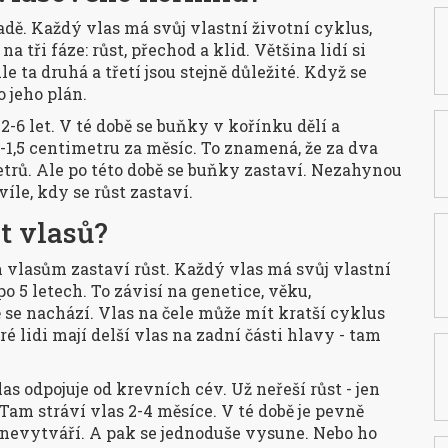
adě. Každý vlas má svůj vlastní životní cyklus,
a tři fáze: růst, přechod a klid. Většina lidí si
e ta druhá a třetí jsou stejně důležité. Když se
o jeho plán.
 2-6 let. V té době se buňky v kořínku dělí a
-1,5 centimetru za měsíc. To znamená, že za dva
trů. Ale po této době se buňky zastaví. Nezahynou
víle, kdy se růst zastaví.
t vlasů?
 vlasům zastaví růst. Každý vlas má svůj vlastní
po 5 letech. To závisí na genetice, věku,
se nachází. Vlas na čele může mít kratší cyklus
ré lidi mají delší vlas na zadní části hlavy - tam
las odpojuje od krevních cév. Už neřeší růst - jen
 Tam stráví vlas 2-4 měsíce. V té době je pevně
 nevytváří. A pak se jednoduše vysune. Nebo ho