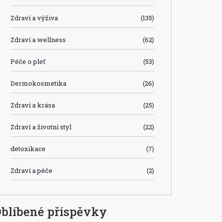
Zdraví a výživa
(135)
Zdraví a wellness
(62)
Péče o pleť
(53)
Dermokosmetika
(26)
Zdraví a krása
(25)
Zdraví a životní styl
(22)
detoxikace
(7)
Zdraví a péče
(2)
blíbené příspěvky