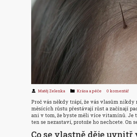
Matěj Zelenka
Krása a péče
0 komentář
Proč vás někdy trápí, že vás vlasům nikdy 
měsících růstu přestávají růst a začínají p
ani v tom, že byste měli více vitamínů. Je 
ten se nezastaví, protože ho nechcete. On s
Co se vlastně děje uvnitř