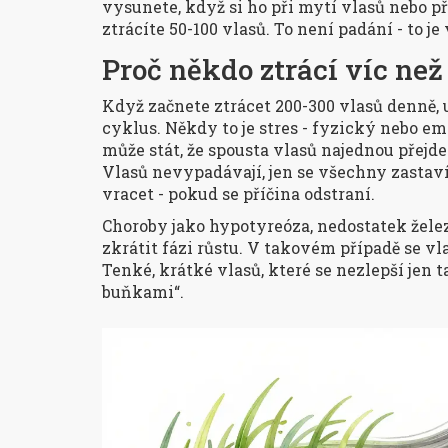
vysunete, když si ho při mytí vlasů nebo př
ztrácíte 50-100 vlasů. To není padání - to j
Proč někdo ztrácí víc než
Když začnete ztrácet 200-300 vlasů denně, 
cyklus. Někdy to je stres - fyzický nebo em
může stát, že spousta vlasů najednou přejde
Vlasů nevypadávají, jen se všechny zastaví
vracet - pokud se příčina odstraní.
Choroby jako hypotyreóza, nedostatek žel
zkrátit fázi růstu. V takovém případě se vl
Tenké, krátké vlasů, které se nezlepší jen
buňkami“.