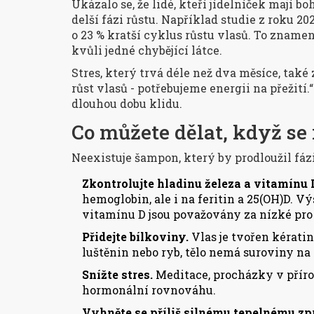
Ukázalo se, že lidé, kteří jídelníček mají b
delší fázi růstu. Například studie z roku 20
o 23 % kratší cyklus růstu vlasů. To znamen
kvůli jedné chybějící látce.
Stres, který trvá déle než dva měsíce, také 
růst vlasů - potřebujeme energii na přežití.
dlouhou dobu klidu.
Co můžete dělat, když se 
Neexistuje šampon, který by prodloužil fázi
Zkontrolujte hladinu železa a vitamínu 
hemoglobin, ale i na feritin a 25(OH)D. V
vitamínu D jsou považovány za nízké pro 
Přidejte bílkoviny.
Vlas je tvořen kératin
luštěnin nebo ryb, tělo nemá suroviny n
Snížte stres.
Meditace, procházky v přírod
hormonální rovnováhu.
Vyhněte se příliš silnému tepelnému zp