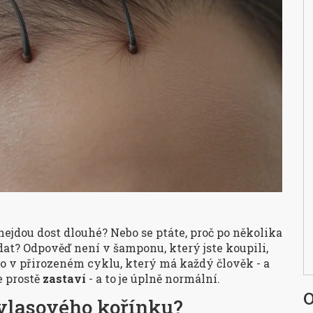
nejdou dost dlouhé? Nebo se ptáte, proč po několika
adat? Odpověď není v šamponu, který jste koupili,
to v přirozeném cyklu, který má každý člověk - a
e prostě
zastaví
- a to je úplně normální.
O
 vlasového kořínku?