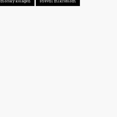
mořský kolagen
střevní mikrobiom