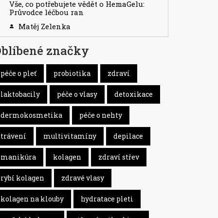
Vše, co potřebujete vědět o HemaGelu:
Průvodce léčbou ran
Matěj Zelenka
blíbené značky
péče o pleť
probiotika
zdraví
laktobacily
péče o vlasy
detoxikace
dermokosmetika
péče o nehty
trávení
multivitamíny
depilace
manikúra
kolagen
zdraví střev
rybí kolagen
zdravé vlasy
kolagen na klouby
hydratace pleti