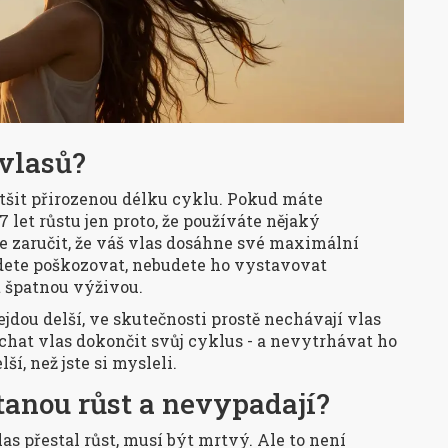
 vlasů?
ětšit přirozenou délku cyklu. Pokud máte
 let růstu jen proto, že používáte nějaký
te zaručit, že váš vlas dosáhne své maximální
udete poškozovat, nebudete ho vystavovat
 špatnou výživou.
 nejdou delší, ve skutečnosti prostě nechávají vlas
echat vlas dokončit svůj cyklus - a nevytrhávat ho
ší, než jste si mysleli.
tanou růst a nevypadají?
las přestal růst, musí být mrtvý. Ale to není