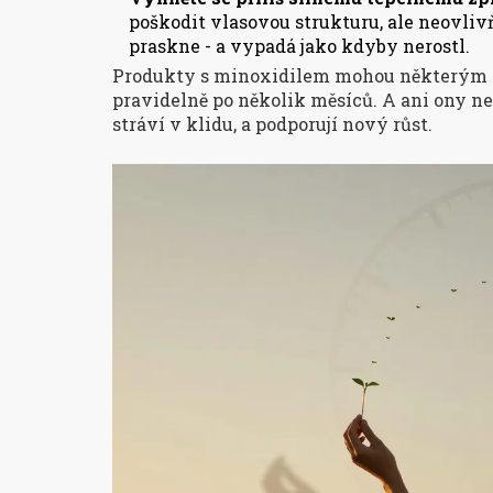
poškodit vlasovou strukturu, ale neovlivň
praskne - a vypadá jako kdyby nerostl.
Produkty s minoxidilem mohou některým li
pravidelně po několik měsíců. A ani ony nez
stráví v klidu, a podporují nový růst.