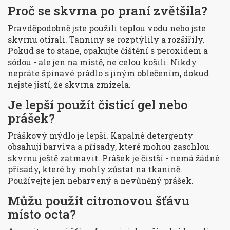
Proč se skvrna po praní zvětšila?
Pravděpodobně jste použili teplou vodu nebo jste
skvrnu otírali. Tanniny se rozptýlily a rozšířily.
Pokud se to stane, opakujte čištění s peroxidem a
sódou - ale jen na místě, ne celou košili. Nikdy
nepráte špinavé prádlo s jiným oblečením, dokud
nejste jistí, že skvrna zmizela.
Je lepší použít čisticí gel nebo
prášek?
Práškový mýdlo je lepší. Kapalné detergenty
obsahují barviva a přísady, které mohou zaschlou
skvrnu ještě zatmavit. Prášek je čistší - nemá žádné
přísady, které by mohly zůstat na tkanině.
Používejte jen nebarvený a nevůněný prášek.
Můžu použít citronovou šťávu
místo octa?