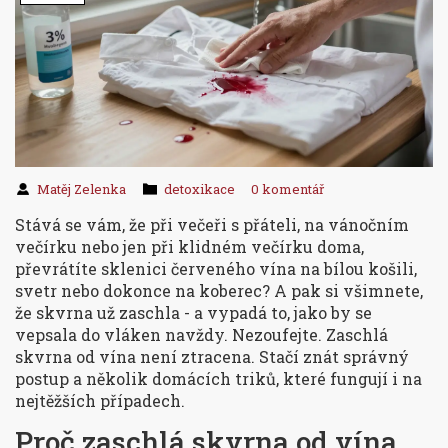
Matěj Zelenka
detoxikace
0 komentář
Stává se vám, že při večeři s přáteli, na vánočním
večírku nebo jen při klidném večírku doma,
převrátíte sklenici červeného vína na bílou košili,
svetr nebo dokonce na koberec? A pak si všimnete,
že skvrna už zaschla - a vypadá to, jako by se
vepsala do vláken navždy. Nezoufejte. Zaschlá
skvrna od vína není ztracena. Stačí znát správný
postup a několik domácích triků, které fungují i na
nejtěžších případech.
Proč zaschlá skvrna od vína