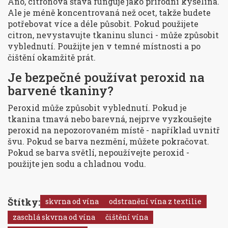
Ano, citronová šťáva funguje jako přírodní kyselina.
Ale je méně koncentrovaná než ocet, takže budete
potřebovat více a déle působit. Pokud použijete
citron, nevystavujte tkaninu slunci - může způsobit
vyblednutí. Použijte jen v temné místnosti a po
čištění okamžitě prát.
Je bezpečné používat peroxid na
barvené tkaniny?
Peroxid může způsobit vyblednutí. Pokud je
tkanina tmavá nebo barevná, nejprve vyzkoušejte
peroxid na nepozorovaném místě - například uvnitř
švu. Pokud se barva nezmění, můžete pokračovat.
Pokud se barva světlí, nepoužívejte peroxid -
použijte jen sodu a chladnou vodu.
Štítky:
skvrna od vína
odstranění vína z textilie
zaschlá skvrna od vína
čištění vína