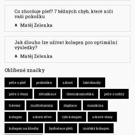
Co zhoršuje pleť? 7 běžných chyb, které ničí
vaši pokožku
Matěj Zelenka
Jak dlouho lze užívat kolagen pro optimální
výsledky?
Matěj Zelenka
Oblíbené značky
péče o pleť
probiotika
zdraví
laktobacily
péče o vlasy
detoxikace
dermokosmetika
péče o nehty
trávení
multivitamíny
depilace
manikúra
kolagen
zdraví střev
rybí kolagen
zdravé vlasy
kolagen na klouby
hydratace pleti
mořský kolagen