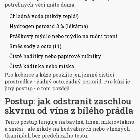
potřebných věcí máte doma:
Chladná voda (nikdy teplá!)
Hydrogen peroxid 3 % (lékárna)
Práškový mýdlo nebo mýdlo na ruční praní
Směs sody a octa (1:1)
Čisté hadříky nebo papírové ručníky
Čistá kádinka nebo miska
Pro koberce a kůže použijte jen jemné čisticí
prostředky - žádný octo, žádný peroxid. Pro kůži je
jiný postup - o tom později.
Postup: jak odstranit zaschlou
skvrnu od vína z bílého prádla
Tento postup funguje na bavlně, linen, mikrovlákno
a směsi - ale nikdy na hedvábných nebo vlněných
tkaninách bez předchozího testu.