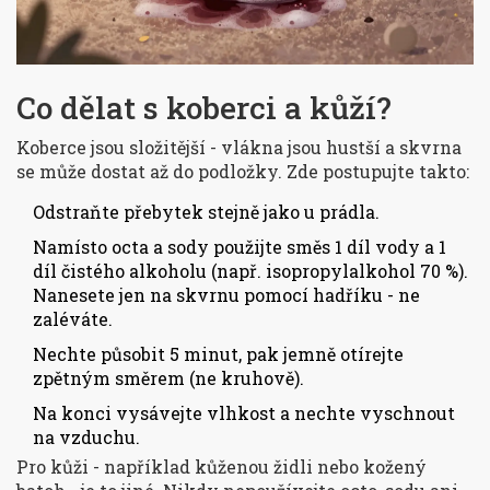
Co dělat s koberci a kůží?
Koberce jsou složitější - vlákna jsou hustší a skvrna
se může dostat až do podložky. Zde postupujte takto:
Odstraňte přebytek stejně jako u prádla.
Namísto octa a sody použijte směs 1 díl vody a 1
díl čistého alkoholu (např. isopropylalkohol 70 %).
Nanesete jen na skvrnu pomocí hadříku - ne
zaléváte.
Nechte působit 5 minut, pak jemně otírejte
zpětným směrem (ne kruhově).
Na konci vysávejte vlhkost a nechte vyschnout
na vzduchu.
Pro kůži - například kůženou židli nebo kožený