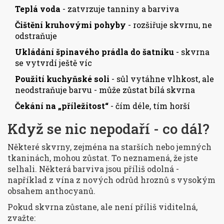
Teplá voda
- zatvrzuje tanniny a barviva
Čištění kruhovými pohyby
- rozšiřuje skvrnu, ne
odstraňuje
Ukládání špinavého prádla do šatníku
- skvrna
se vytvrdí ještě víc
Použití kuchyňské soli
- sůl vytáhne vlhkost, ale
neodstraňuje barvu - může zůstat bílá skvrna
Čekání na „příležitost“
- čím déle, tím horší
Když se nic nepodaří - co dál?
Některé skvrny, zejména na starších nebo jemných
tkaninách, mohou zůstat. To neznamená, že jste
selhali. Některá barviva jsou příliš odolná -
například z vína z nových odrůd hroznů s vysokým
obsahem anthocyanů.
Pokud skvrna zůstane, ale není příliš viditelná,
zvažte: