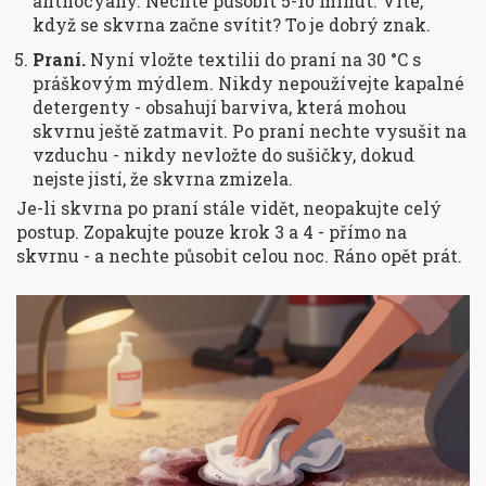
anthocyany. Nechte působit 5-10 minut. Víte,
když se skvrna začne svítit? To je dobrý znak.
Praní.
Nyní vložte textilii do praní na 30 °C s
práškovým mýdlem. Nikdy nepoužívejte kapalné
detergenty - obsahují barviva, která mohou
skvrnu ještě zatmavit. Po praní nechte vysušit na
vzduchu - nikdy nevložte do sušičky, dokud
nejste jistí, že skvrna zmizela.
Je-li skvrna po praní stále vidět, neopakujte celý
postup. Zopakujte pouze krok 3 a 4 - přímo na
skvrnu - a nechte působit celou noc. Ráno opět prát.