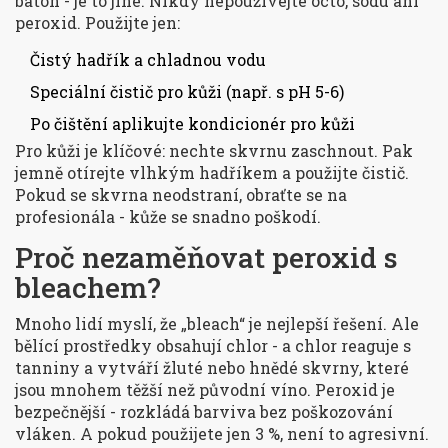
batoh - je to jiné. Nikdy nepoužívejte octo, sodu ani
peroxid. Použijte jen:
Čistý hadřík a chladnou vodu
Speciální čistič pro kůži (např. s pH 5-6)
Po čištění aplikujte kondicionér pro kůži
Pro kůži je klíčové: nechte skvrnu zaschnout. Pak
jemně otírejte vlhkým hadříkem a použijte čistič.
Pokud se skvrna neodstraní, obraťte se na
profesionála - kůže se snadno poškodí.
Proč nezaměňovat peroxid s
bleachem?
Mnoho lidí myslí, že „bleach“ je nejlepší řešení. Ale
bělící prostředky obsahují chlor - a chlor reaguje s
tanniny a vytváří žluté nebo hnědé skvrny, které
jsou mnohem těžší než původní víno. Peroxid je
bezpečnější - rozkládá barviva bez poškozování
vláken. A pokud použijete jen 3 %, není to agresivní.