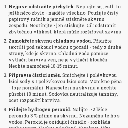
Nejprve odstraňte přebytek.
Neptejte se, jestli to
ještě něco zbylo - najděte všechno. Použijte čistý
papírový ručník a jemně stiskněte skvrnu
zespodu. Neotírejte - jen stiskujte. Cíl: odstranit
zbytečnou vlhkost, která může rozšiřovat skvrnu.
Zamokřete skvrnu chladnou vodou.
Přidržte
textilii pod tekoucí vodou z pozadí - tedy z druhé
strany, kde je skvrna. Chladná voda pomůže
vytlačit barviva ven, ne je vytlačit hlouběji.
Nechte namočené 10-15 minut.
Připravte čisticí směs.
Smíchejte 1 polévkovou
lžíci sody s 1 polévkovou lžící octa. Vznikne pěna
- to je normální. Nanesete ji na skvrnu a nechte
působit 10 minut. Sodovka neutralizuje tanniny,
ocet rozpouští barviva.
Přidejte hydrogen peroxid.
Nalijte 1-2 lžíce
peroxidu 3 % přímo na skvrnu. Nezaměňujte ho s
vodou. Peroxid je oxidující činidlo - rozkládá