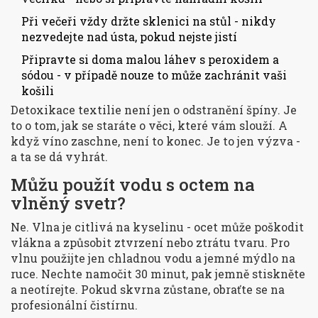
Při večeři vždy držte sklenici na stůl - nikdy
nezvedejte nad ústa, pokud nejste jistí
Připravte si doma malou láhev s peroxidem a
sódou - v případě nouze to může zachránit vaši
košili
Detoxikace textilie není jen o odstranění špíny. Je
to o tom, jak se staráte o věci, které vám slouží. A
když víno zaschne, není to konec. Je to jen výzva -
a ta se dá vyhrát.
Můžu použít vodu s octem na
vlněný svetr?
Ne. Vlna je citlivá na kyselinu - ocet může poškodit
vlákna a způsobit ztvrzení nebo ztrátu tvaru. Pro
vlnu použijte jen chladnou vodu a jemné mýdlo na
ruce. Nechte namočit 30 minut, pak jemně stiskněte
a neotírejte. Pokud skvrna zůstane, obraťte se na
profesionální čistírnu.