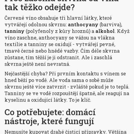
tak těžko odejde?
Červené víno obsahuje tři hlavní látky, které
vytvářejí odolnou skvrnu:
anthocyany
(barviva),
tanniny
(polyfenoly z kůry hroznů) a
alkohol
. Když
víno zaschne, anthocyany se vážou na vlákna
textilie a tanniny se oxidují - vytvářejí pevné,
tmavě černé nebo hnědé vazby. Čím déle skvrna
zůstane, tím těžší je ji odstranit. Ale i zaschlá
skvrna ještě není nevratná.
Nejčastější chyba? Při prvním kontaktu s vínem se
hned běží po vodě. Ale voda sama o sobě může
skvrnu ještě více zatvrzit - zvláště pokud je to teplá.
Tanniny se ve vodě rozpouštějí špatně, ale reagují na
kyselinu a oxidující látky. To je klíč.
Co potřebujete: domácí
nástroje, které fungují
Nemusíte kupovat drahé čisticí přípravky. Většina