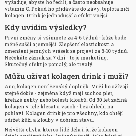
vyžaduje, abyste ho ředili, a často neobsahuje
vitamín C. Pokud ho přidáváte do kávy, teplota ničí
kolagen. Drink je jednodušší a efektivnější.
Kdy uvidím výsledky?
První změny si všimnete za 4-6 týdnů - kůže bude
méně sušší a jemnější. Zlepšení elastickosti a
zmenšení jemných vrásek se projeví za 8-10 týdnů.
Nečekáte zázrak za 7 dní - to je marketing.
Skutečný efekt je pomalý, ale trvalý.
Můžu užívat kolagen drink i muži?
Ano, kolagen není ženský doplněk. Muži ho užívají
stejně dobře - zejména když mají suchou pleť,
křehké nehty nebo bolesti kloubů. Od 30 let začíná
kolagen v těle klesat u všech - bez ohledu na
pohlaví. Kolagen drink je pro všechny, kdo chtějí
udržet kůži a klouby v dobrém stavu.
Největší chyba, kterou lidé dělají, je, že kolagen