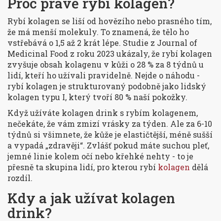
Proč právě rybí kolagen?
Rybí kolagen se liší od hovězího nebo prasného tím,
že má menší molekuly. To znamená, že tělo ho
vstřebává o 1,5 až 2 krát lépe. Studie z
Journal of
Medicinal Food
z roku 2023 ukázaly, že rybí kolagen
zvyšuje obsah kolagenu v kůži o 28 % za 8 týdnů u
lidí, kteří ho užívali pravidelně. Nejde o náhodu -
rybí kolagen je strukturovaný podobně jako lidský
kolagen typu I, který tvoří 80 % naší pokožky.
Když užíváte kolagen drink s rybím kolagenem,
nečekáte, že vám zmizí vrásky za týden. Ale za 6-10
týdnů si všimnete, že kůže je elastičtější, méně sušší
a vypadá „zdravěji“. Zvlášť pokud máte suchou pleť,
jemné linie kolem očí nebo křehké nehty - to je
přesně ta skupina lidí, pro kterou rybí
kolagen
dělá
rozdíl.
Kdy a jak užívat kolagen
drink?