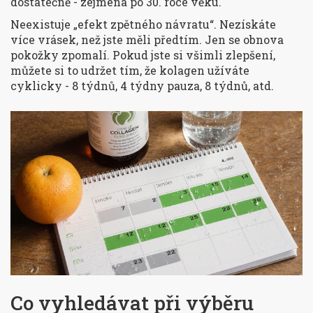
dostatečně - zejména po 30. roce věku.
Neexistuje „efekt zpětného návratu“. Nezískáte
více vrásek, než jste měli předtím. Jen se obnova
pokožky zpomalí. Pokud jste si všimli zlepšení,
můžete si to udržet tím, že kolagen užíváte
cyklicky - 8 týdnů, 4 týdny pauza, 8 týdnů, atd.
Co vyhledávat při výběru