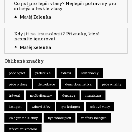
Co jíst pro lepší vlasy? Nejlepší potraviny pro
silnější a lesklé vlasy
Matěj Zelenka
Kdy jít na imunologii? Příznaky, které
nesmíte ignorovat
Matěj Zelenka
Oblíbené značky
péče o pleť
probiotika
zdraví
laktobacily
péče o vlasy
detoxikace
dermokosmetika
péče o nehty
trávení
multivitamíny
depilace
manikúra
kolagen
zdraví střev
rybí kolagen
zdravé vlasy
kolagen na klouby
hydratace pleti
mořský kolagen
střevní mikrobiom