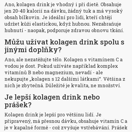
Ano, kolagen drink je vhodný i při dietě. Obsahuje
jen 20-40 kalorií na dávku, žádný tuk a má vysoký
obsah bílkovin. Je ideální pro lidi, kteří chtějí
udržet kůži elastickou, když hubnou. Nezabraňuje
hubnutí - naopak, podporuje zdravou obnovu tkání.
Můžu užívat kolagen drink spolu s
jinými doplňky?
Ano, ale nezatěžujte tělo. Kolagen s vitamínem C a
vodou je dost. Pokud užíváte například komplex
vitamínů B nebo magnezium, nevadí - ale
nekupujte „kolagen s 12 dalšími látkami“. Většina z
nich je zbytečná. Důležité je kvalita, ne množství.
Je lepší kolagen drink nebo
prášek?
Kolagen drink je lepší pro většinu lidí. Je
připravený, má přesnou dávku, obsahuje vitamín C a
je v kapalné formě - což zvyšuje vstřebávání. Prášek