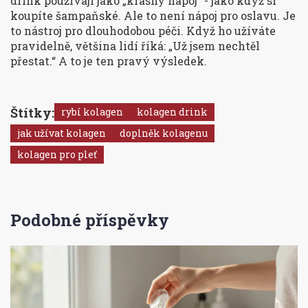
drink používají jako „krásný nápoj“ - jako když si
koupíte šampaňské. Ale to není nápoj pro oslavu. Je
to nástroj pro dlouhodobou péči. Když ho užíváte
pravidelně, většina lidí říká: „Už jsem nechtěl
přestat.“ A to je ten pravý výsledek.
Štítky:
rybí kolagen
kolagen drink
jak užívat kolagen
doplněk kolagenu
kolagen pro pleť
Podobné příspěvky