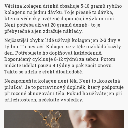
Většina kolagen drinků obsahuje 5-10 gramů rybího
kolagenu na jednu dávku. To je přesně ta dávka,
kterou vědecky ověřeně doporučují výzkumníci.
Není potřeba užívat 20 gramů denně - to je
přebytečné a jen zdražuje náklady.
Nejčastější chyba: lidé užívají kolagen jen 2-3 dny v
týdnu. To nestačí. Kolagen se v těle rozkládá každý
den. Potřebujete ho doplňovat každodenně.
Doporučený cyklus je 8-12 týdnů za sebou. Potom
můžete udělat pauzu 4 týdny a pak začít znovu.
Takto se udržuje efekt dlouhodobě.
Nezapomeňte: kolagen není lék. Není to „kouzelná
pilulka“. Je to potravinový doplněk, který podporuje
přirozené obnovování těla. Pokud ho užíváte jen při
příležitostech, nečekáte výsledky.