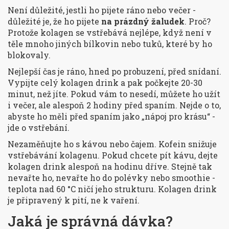
Není důležité, jestli ho pijete ráno nebo večer -
důležité je, že ho pijete
na prázdný žaludek
. Proč?
Protože kolagen se vstřebává nejlépe, když není v
těle mnoho jiných bílkovin nebo tuků, které by ho
blokovaly.
Nejlepší čas je ráno, hned po probuzení, před snídaní.
Vypijte celý kolagen drink a pak počkejte 20-30
minut, než jíte. Pokud vám to nesedí, můžete ho užít
i večer, ale alespoň 2 hodiny před spaním. Nejde o to,
abyste ho měli před spaním jako „nápoj pro krásu“ -
jde o vstřebání.
Nezaměňujte ho s kávou nebo čajem. Kofein snižuje
vstřebávání kolagenu. Pokud chcete pít kávu, dejte
kolagen drink alespoň na hodinu dříve. Stejně tak
nevařte ho, nevařte ho do polévky nebo smoothie -
teplota nad 60 °C ničí jeho strukturu. Kolagen drink
je připravený k pití, ne k vaření.
Jaká je správná dávka?