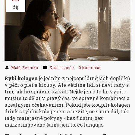
říj
Matěj Zelenka
Krása a péče
0 komentář
Rybí kolagen
je jedním z nejpopulárnějších doplňků
v péči o pleť a klouby. Ale většina lidí si neví rady s
tím, jak ho správně užívat. Nejde jen o to ho vypít -
musíte to dělat v pravý čas, ve správné kombinaci a
s reálnými očekáváními. Pokud jste koupili kolagen
drink s rybím kolagenem a nevíte, co s ním dál, tak
tady máte jasné pokyny - bez flustru, bez
marketingového šumu, jen to, co funguje.