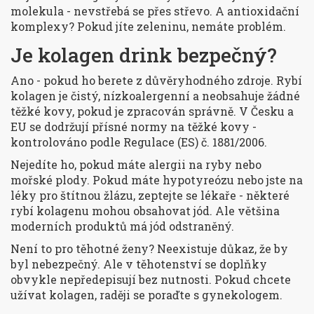
molekula - nevstřebá se přes střevo. A antioxidační
komplexy? Pokud jíte zeleninu, nemáte problém.
Je kolagen drink bezpečný?
Ano - pokud ho berete z důvěryhodného zdroje. Rybí
kolagen je čistý, nízkoalergenní a neobsahuje žádné
těžké kovy, pokud je zpracován správně. V Česku a
EU se dodržují přísné normy na těžké kovy -
kontrolováno podle
Regulace (ES) č. 1881/2006
.
Nejedíte ho, pokud máte alergii na ryby nebo
mořské plody. Pokud máte hypotyreózu nebo jste na
léky pro štítnou žlázu, zeptejte se lékaře - některé
rybí kolagenu mohou obsahovat jód. Ale většina
moderních produktů má jód odstraněný.
Není to pro těhotné ženy? Neexistuje důkaz, že by
byl nebezpečný. Ale v těhotenství se doplňky
obvykle nepředepisují bez nutnosti. Pokud chcete
užívat kolagen, raději se poraďte s gynekologem.