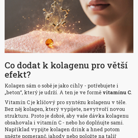
Co dodat k kolagenu pro větší
efekt?
Kolagen sám o sobě je jako cihly - potřebujete i
„beton“, který je udrží. A ten je ve formě
vitamínu C
.
Vitamín C je klíčový pro syntézu kolagenu v těle.
Bez něj kolagen, který vypijete, nevytvoří novou
strukturu. Proto je dobré, aby vaše dávka kolagenu
obsahovala i vitamín C - nebo ho doplňujte sami.
Například vypijte kolagen drink a hned potom
snězte pomeranč, jahody nebo položte na talíř