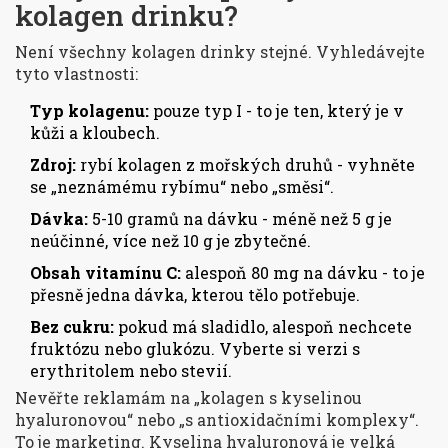
kolagen drinku?
Není všechny kolagen drinky stejné. Vyhledávejte
tyto vlastnosti:
Typ kolagenu:
pouze typ I - to je ten, který je v
kůži a kloubech.
Zdroj:
rybí kolagen z mořských druhů - vyhněte
se „neznámému rybímu“ nebo „směsi“.
Dávka:
5-10 gramů na dávku - méně než 5 g je
neúčinné, více než 10 g je zbytečné.
Obsah vitamínu C:
alespoň 80 mg na dávku - to je
přesně jedna dávka, kterou tělo potřebuje.
Bez cukru:
pokud má sladidlo, alespoň nechcete
fruktózu nebo glukózu. Vyberte si verzi s
erythritolem nebo stevií.
Nevěřte reklamám na „kolagen s kyselinou
hyaluronovou“ nebo „s antioxidačními komplexy“.
To je marketing. Kyselina hyaluronová je velká