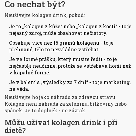
Co nechat být?
Neužívejte kolagen drink, pokud:
Je to „kolagen z kůže“ nebo „kolagen z kostí“ - to je
nejasný zdroj, může obsahovat nečistoty.
Obsahuje více než 15 gramů kolagenu - to je
přehnané, tělo to nezvládne vstřebat.
Je ve formě prášku, který musíte ředit - to je
nejčastěji neúčinné, protože se vstřebává horší než
v kapalné formě.
Je v balení s „výsledky za 7 dní“ - to je marketing,
ne věda.
Neužívejte ho jako náhradu za zdravou stravu.
Kolagen není náhrada za zeleninu, bílkoviny nebo
spánek. Je to doplněk - ne zázrak.
Můžu užívat kolagen drink i při
dietě?