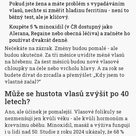
Pokud jste žena a máte problém s vypadáváním
vlasů, nechte si změřit hladinu ferritinu - není to
běžný test, ale je klíčový.
Koupěte 5 % minoxidil (v ČR dostupný jako
Alerana, Regaine nebo obecná léčiva) a začněte ho
používat dvakrát denně.
Nečekáte na zázrak. Změny budou pomalé - ale
budou skutečné. Za tři měsíce uvidíte méně vlasů
na hřebenu. Za šest měsíců budou nové vlasové
chloupky na čele nebo vrcholu hlavy. A za rok se
budete dívat do zrcadla a přemýšlet: „Kdy jsem to
vlastně začal?“
Může se hustota vlasů zvýšit po 40
letech?
Ano, ale účinek je pomalejší. Vlasové folikuly se
nezmenšují jen kvůli věku - ale kvůli hormonům a
krevnímu oběhu. Minoxidil, masáž a výživa fungují
i u lidí nad 50. Studie z roku 2024 ukázaly, že 68 %