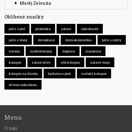
Matěj Zelenka
Oblíbené značky
péče o pleť
probiotika
zdraví
laktobacily
péče o vlasy
detoxikace
dermokosmetika
péče o nehty
trávení
multivitamíny
depilace
manikúra
kolagen
zdraví střev
rybí kolagen
zdravé vlasy
kolagen na klouby
hydratace pleti
mořský kolagen
střevní mikrobiom
Menu
O nás