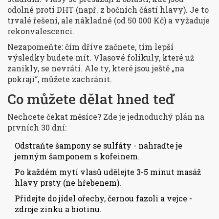
odolné proti DHT (např. z bočních částí hlavy). Je to
trvalé řešení, ale nákladné (od 50 000 Kč) a vyžaduje
rekonvalescenci.
Nezapomeňte: čím dříve začnete, tím lepší
výsledky budete mít. Vlasové folikuly, které už
zanikly, se nevrátí. Ale ty, které jsou ještě „na
pokraji“, můžete zachránit.
Co můžete dělat hned teď
Nechcete čekat měsíce? Zde je jednoduchý plán na
prvních 30 dní:
Odstraňte šampony se sulfáty - nahraďte je
jemným šamponem s kofeinem.
Po každém mytí vlasů udělejte 3-5 minut masáž
hlavy prsty (ne hřebenem).
Přidejte do jídel ořechy, černou fazoli a vejce -
zdroje zinku a biotinu.