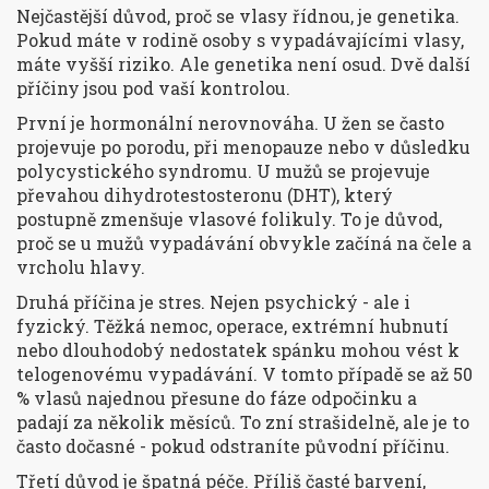
Nejčastější důvod, proč se vlasy řídnou, je genetika.
Pokud máte v rodině osoby s vypadávajícími vlasy,
máte vyšší riziko. Ale genetika není osud. Dvě další
příčiny jsou pod vaší kontrolou.
První je hormonální nerovnováha. U žen se často
projevuje po porodu, při menopauze nebo v důsledku
polycystického syndromu. U mužů se projevuje
převahou dihydrotestosteronu (DHT), který
postupně zmenšuje vlasové folikuly. To je důvod,
proč se u mužů vypadávání obvykle začíná na čele a
vrcholu hlavy.
Druhá příčina je stres. Nejen psychický - ale i
fyzický. Těžká nemoc, operace, extrémní hubnutí
nebo dlouhodobý nedostatek spánku mohou vést k
telogenovému vypadávání. V tomto případě se až 50
% vlasů najednou přesune do fáze odpočinku a
padají za několik měsíců. To zní strašidelně, ale je to
často dočasné - pokud odstraníte původní příčinu.
Třetí důvod je špatná péče. Příliš časté barvení,