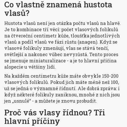
Co vlastně znamená hustota
vlasů?
Hustota vlasů není jen otázka počtu vlasů na hlavě.
Je to kombinace tří věcí: počet vlasových folikulů
na čtvereční centimetr kůže, tloušťka jednotlivých
vlasů a podíl vlasů ve fázi růstu (anagen). Když se
vlasové folikuly zmenšují, vlas se stává tenčí,
světlejší a nakonec vůbec nevyrůstá. Tento proces
se jmenuje miniaturalizace - a je to hlavní příčina
alopecie u většiny lidí.
Na každém centimetru kůže máte obvykle 150-200
vlasových folikulů. Pokud jich máte méně než 100,
už se jedná o významné řídnutí. Ale dobrá zpráva: i
když některé folikuly zaniknou, mnohé z nich jsou
jen „usnulé“ - a můžete je znovu probudit.
Proč vás vlasy řídnou? Tři
hlavní příčiny