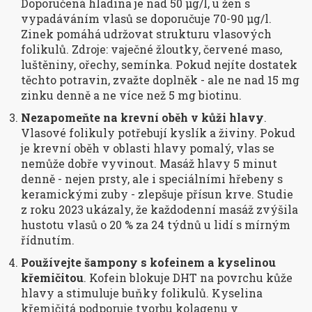
Doporučená hladina je nad 50 µg/l, u žen s
vypadáváním vlasů se doporučuje 70-90 µg/l.
Zinek pomáhá udržovat strukturu vlasových
folikulů. Zdroje: vaječné žloutky, červené maso,
luštěniny, ořechy, semínka. Pokud nejíte dostatek
těchto potravin, zvažte doplněk - ale ne nad 15 mg
zinku denně a ne více než 5 mg biotinu.
Nezapomeňte na krevní oběh v kůži hlavy
.
Vlasové folikuly potřebují kyslík a živiny. Pokud
je krevní oběh v oblasti hlavy pomalý, vlas se
nemůže dobře vyvinout. Masáž hlavy 5 minut
denně - nejen prsty, ale i speciálními hřebeny s
keramickými zuby - zlepšuje přísun krve. Studie
z roku 2023 ukázaly, že každodenní masáž zvýšila
hustotu vlasů o 20 % za 24 týdnů u lidí s mírným
řídnutím.
Používejte šampony s kofeinem a kyselinou
křemičitou
. Kofein blokuje DHT na povrchu kůže
hlavy a stimuluje buňky folikulů. Kyselina
křemičitá podporuje tvorbu kolagenu v