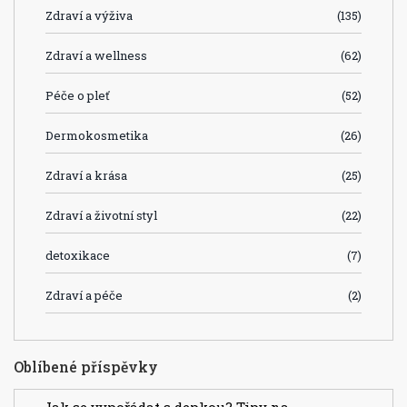
Zdraví a výživa
(135)
Zdraví a wellness
(62)
Péče o pleť
(52)
Dermokosmetika
(26)
Zdraví a krása
(25)
Zdraví a životní styl
(22)
detoxikace
(7)
Zdraví a péče
(2)
Oblíbené příspěvky
Jak se vypořádat s depkou? Tipy na