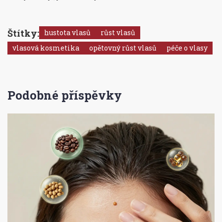
Štítky:
hustota vlasů
růst vlasů
vlasová kosmetika
opětovný růst vlasů
péče o vlasy
Podobné příspěvky