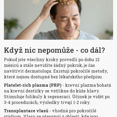
Když nic nepomůže - co dál?
Pokud jste všechny kroky provedli po dobu 12
měsíců a stále nevidíte žádný pokrok, je čas
navštívit dermatologa. Existují pokročilé metody,
které nejsou dostupné bez lékařského předpisu.
Platelet-rich plasma (PRP)
- krevní plazma bohatá
na krevní destičky se vstříkne do kůže hlavy.
Stimuluje folikuly k regeneraci. Účinek je vidět po
3-4 procedurách, výsledky trvají 1-2 roky.
Transplantace vlasů
- vhodná pro pokročilé
stádium. Vlasy se přesazují z oblastí, kde jsou