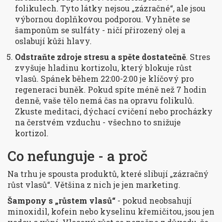
folikulech. Tyto látky nejsou „zázračné“, ale jsou
výbornou doplňkovou podporou. Vyhněte se
šamponům se sulfáty - ničí přirozený olej a
oslabují kůži hlavy.
Odstraňte zdroje stresu a spěte dostatečně
. Stres
zvyšuje hladinu kortizolu, který blokuje růst
vlasů. Spánek během 22:00-2:00 je klíčový pro
regeneraci buněk. Pokud spíte méně než 7 hodin
denně, vaše tělo nemá čas na opravu folikulů.
Zkuste meditaci, dýchací cvičení nebo procházky
na čerstvém vzduchu - všechno to snižuje
kortizol.
Co nefunguje - a proč
Na trhu je spousta produktů, které slibují „zázračný
růst vlasů“. Většina z nich je jen marketing.
Šampony s „růstem vlasů“
- pokud neobsahují
minoxidil, kofein nebo kyselinu křemičitou, jsou jen