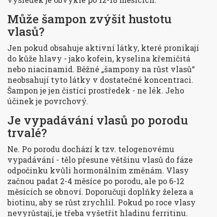
Může šampon zvýšit hustotu
vlasů?
Jen pokud obsahuje aktivní látky, které pronikají
do kůže hlavy - jako kofein, kyselina křemičitá
nebo niacinamid. Běžné „šampony na růst vlasů“
neobsahují tyto látky v dostatečné koncentraci.
Šampon je jen čistící prostředek - ne lék. Jeho
účinek je povrchový.
Je vypadávání vlasů po porodu
trvalé?
Ne. Po porodu dochází k tzv. telogenovému
vypadávání - tělo přesune většinu vlasů do fáze
odpočinku kvůli hormonálním změnám. Vlasy
začnou padat 2-4 měsíce po porodu, ale po 6-12
měsících se obnoví. Doporučuji doplňky železa a
biotinu, aby se růst zrychlil. Pokud po roce vlasy
nevyrůstají, je třeba vyšetřit hladinu ferritinu.