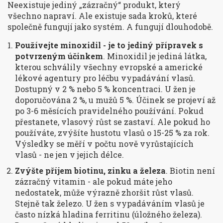
Neexistuje jediný „zázračný“ produkt, který
všechno napraví. Ale existuje sada kroků, které
společně fungují jako systém. A fungují dlouhodobě.
Používejte minoxidil - je to jediný přípravek s
potvrzeným účinkem
. Minoxidil je jediná látka,
kterou schválily všechny evropské a americké
lékové agentury pro léčbu vypadávání vlasů.
Dostupný v 2 % nebo 5 % koncentraci. U žen je
doporučována 2 %, u mužů 5 %. Účinek se projeví až
po 3-6 měsících pravidelného používání. Pokud
přestanete, vlasový růst se zastaví. Ale pokud ho
používáte, zvýšíte hustotu vlasů o 15-25 % za rok.
Výsledky se měří v počtu nově vyrůstajících
vlasů - ne jen v jejich délce.
Zvýšte příjem biotinu, zinku a železa
. Biotin není
zázračný vitamin - ale pokud máte jeho
nedostatek, může výrazně zhoršit růst vlasů.
Stejně tak železo. U žen s vypadáváním vlasů je
často nízká hladina ferritinu (úložného železa).