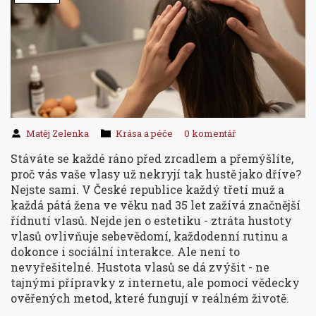
Matěj Zelenka
Krása a péče
0 komentář
Stáváte se každé ráno před zrcadlem a přemýšlíte,
proč vás vaše vlasy už nekryjí tak hustě jako dříve?
Nejste sami. V České republice každý třetí muž a
každá pátá žena ve věku nad 35 let zažívá značnější
řídnutí vlasů. Nejde jen o estetiku - ztráta hustoty
vlasů ovlivňuje sebevědomí, každodenní rutinu a
dokonce i sociální interakce. Ale není to
nevyřešitelné. Hustota vlasů se dá zvýšit - ne
tajnými přípravky z internetu, ale pomocí vědecky
ověřených metod, které fungují v reálném životě.