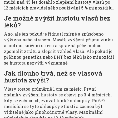
mužů nad 45 let dosáhlo zlepšení hustoty vlasů po
12 měsících pravidelného používání 5 % minoxidilu.
Je možné zvýšit hustotu vlasů bez
léků?
Ano, ale jen pokud je řídnutí mírné a způsobeno
výživou nebo stresem. Masáž, zvýšení příjmu zinku
a biotinu, snížení stresu a správná péče mohou
zpomalit ztrátu a zlepšit vzhled vlasů. Ale pokud je
příčinou genetika nebo DHT, bez léků jako minoxidil
se hustota nezvýší významně.
Jak dlouho trvá, než se vlasová
hustota zvýší?
Vlasy rostou průměrně 1 cm za měsíc. První
známky zvýšení hustoty se objeví po 3-4 měsících,
kdy se začnou objevovat tenké chloupky. Po 6-9
měsících se tyto chloupky ztlustí a začnou být
viditelné jako plnohodnotné vlasy. Maximální
výsledek je obvykle po 12-18 měsících.