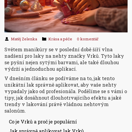
Matěj Zelenka
Krása a péče
0 komentář
Světem manikúry se v poslední době šíří vlna
nadšení pro laky na nehty značky Vrků. Tyto laky
se pyšní nejen sytými barvami, ale také dlouhou
výdrží a jednoduchou aplikací.
V dnešním článku se podíváme na to, jak tento
unikátní lak správně aplikovat, aby vaše nehty
vypadaly jako od profesionála. Podělíme se s vámi o
tipy, jak dosáhnout dlouhotrvajícího efektu a jaké
trendy v lakování právě vládnou nehtovým
salonům.
Co je Vrků a proč je populární
Jak správně aplikovat lak Vrků