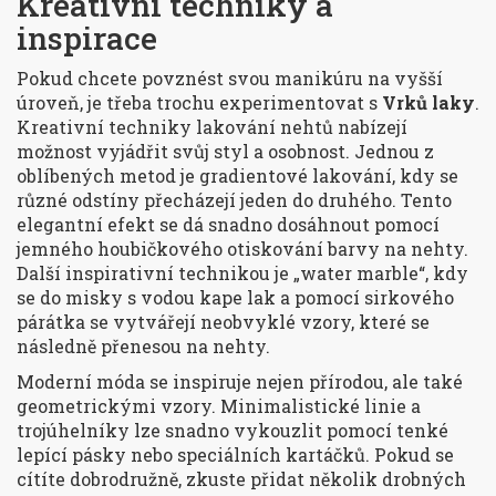
Kreativní techniky a
inspirace
Pokud chcete povznést svou manikúru na vyšší
úroveň, je třeba trochu experimentovat s
Vrků laky
.
Kreativní techniky lakování nehtů nabízejí
možnost vyjádřit svůj styl a osobnost. Jednou z
oblíbených metod je gradientové lakování, kdy se
různé odstíny přecházejí jeden do druhého. Tento
elegantní efekt se dá snadno dosáhnout pomocí
jemného houbičkového otiskování barvy na nehty.
Další inspirativní technikou je „water marble“, kdy
se do misky s vodou kape lak a pomocí sirkového
párátka se vytvářejí neobvyklé vzory, které se
následně přenesou na nehty.
Moderní móda se inspiruje nejen přírodou, ale také
geometrickými vzory. Minimalistické linie a
trojúhelníky lze snadno vykouzlit pomocí tenké
lepící pásky nebo speciálních kartáčků. Pokud se
cítíte dobrodružně, zkuste přidat několik drobných