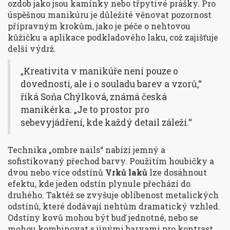
ozdob jako jsou kamínky nebo třpytivé prášky. Pro
úspěšnou manikúru je důležité věnovat pozornost
přípravným krokům, jako je péče o nehtovou
kůžičku a aplikace podkladového laku, což zajišťuje
delší výdrž.
„Kreativita v manikúře není pouze o
dovednosti, ale i o souladu barev a vzorů,“
říká Soňa Chýlková, známá česká
manikérka. „Je to prostor pro
sebevyjádření, kde každý detail záleží.“
Technika „ombre nails“ nabízí jemný a
sofistikovaný přechod barvy. Použitím houbičky a
dvou nebo více odstínů
Vrků laků
lze dosáhnout
efektu, kde jeden odstín plynule přechází do
druhého. Taktéž se zvyšuje oblíbenost metalických
odstínů, které dodávají nehtům dramatický vzhled.
Odstíny kovů mohou být buď jednotné, nebo se
mohou kombinovat s jinými barvami pro kontrast.