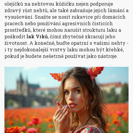
olejíčků na nehtovou kůžičku nejen podporuje
zdravý růst nehtů, ale také zabraňuje jejich lámání a
vysušování. Snažte se nosit rukavice při domácích
pracech nebo používání agresivních čisticích
prostředků, které mohou narušit strukturu laku a
poškodit
lak Vrků
, čímž zbytečně zkracují jeho
životnost. A konečně, buďte opatrní s vašimi nehty -
i ty nejdokonalejší vrstvy laku mohou být křehké,
pokud je budete nešetrně používat jako nástroje.