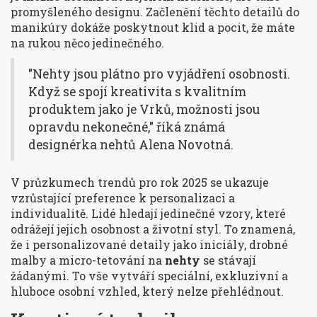
promyšleného designu. Začlenění těchto detailů do
manikúry dokáže poskytnout klid a pocit, že máte
na rukou něco jedinečného.
"Nehty jsou plátno pro vyjádření osobnosti.
Když se spojí kreativita s kvalitním
produktem jako je Vrků, možnosti jsou
opravdu nekonečné," říká známá
designérka nehtů Alena Novotná.
V průzkumech trendů pro rok 2025 se ukazuje
vzrůstající preference k personalizaci a
individualitě. Lidé hledají jedinečné vzory, které
odrážejí jejich osobnost a životní styl. To znamená,
že i personalizované detaily jako iniciály, drobné
malby a micro-tetování na
nehty
se stávají
žádanými. To vše vytváří speciální, exkluzivní a
hluboce osobní vzhled, který nelze přehlédnout.