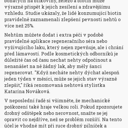
bohatých na bílkoviny, železo a biotin může
výrazně přispět k jejich zesílení a zdravějšímu
vzhledu. Studie ukázaly, že lidé konzumující biotin
pravidelně zaznamenali zlepšení pevnosti nehtů o
více než 25%.
Nehtům můžete dodat i extra péči v podobě
pravidelné aplikace regeneračního séra nebo
vyživujícího laku, který nejen zpevňuje, ale i chrání
před lámavostí. Podle kosmetických odborníků je
důležité čas od času nechat nehty odpočinout a
nenanášet na ně žádný lak, aby měly šanci
regenerovat. "Když necháte nehty dýchat alespoň
jeden týden v měsíci, může se jejich stav výrazně
zlepšit," říká renomovaná nehtová stylistka
Katarína Nováková.
V neposlední řadě si všimněte, že mechanické
poškození také hraje velkou roli. Pokud zpozorujete
drobný odštěpek nebo nerovnost, snažte se jej
opravit co nejdříve, než se problém rozšíří. Na tento
účel je vhodné mít při ruce drobný pilníček a