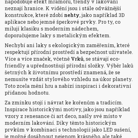
napodobuje efekt mramoru, trendy v lakování
neznají hranice. K vidění jsou i stále odvážnější
konstrukce, které zdobí
nehty
, jako například 3D
aplikace nebo jemné šperkové prvky. Pro ty, co
milují klasiku s moderním nádechem,
doporučujeme laky s metalickým efektem.
Nechybí ani laky s ekologickým zaměřením, které
respektují přírodní prostředí a bezpečnost uživatele.
Více a více značek, včetně
Vrků
, se stávají eco-
friendly a upřednostňují přírodní složky. Výběr laků
šetrných k životnímu prostředí znamená, že se
nemusíte vzdát stylového vzhledu na úkor planety.
Toto zcela mění hru a nabízí inspiraci i dekorativní
přidanou hodnotu.
Za zmínku stojí i návrat ke kořenům a tradicím.
Inspirace historickými motivy, jako jsou například
vzory z renesance či art deco, našly své místo v
moderním lakování. Díky těmto historickým
prvkům v kombinaci s technologií jako LED sušení,
je možné dosáhnout nejenom krásného, ale také