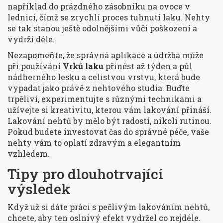
například do prázdného zásobníku na ovoce v
lednici, čímž se zrychlí proces tuhnutí laku. Nehty
se tak stanou ještě odolnějšími vůči poškození a
vydrží déle.
Nezapomeňte, že správná aplikace a údržba může
při používání
Vrků laku
přinést až týden a půl
nádherného lesku a celistvou vrstvu, která bude
vypadat jako právě z nehtového studia. Buďte
trpěliví, experimentujte s různými technikami a
užívejte si kreativitu, kterou vám lakování přináší.
Lakování nehtů by mělo být radostí, nikoli rutinou.
Pokud budete investovat čas do správné péče, vaše
nehty vám to oplatí zdravým a elegantním
vzhledem.
Tipy pro dlouhotrvající
výsledek
Když už si dáte práci s pečlivým lakováním nehtů,
chcete, aby ten oslnivý efekt vydržel co nejdéle.