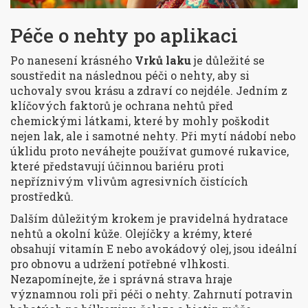
Péče o nehty po aplikaci
Po nanesení krásného
Vrků laku
je důležité se
soustředit na následnou péči o nehty, aby si
uchovaly svou krásu a zdraví co nejdéle. Jedním z
klíčových faktorů je ochrana nehtů před
chemickými látkami, které by mohly poškodit
nejen lak, ale i samotné nehty. Při mytí nádobí nebo
úklidu proto neváhejte používat gumové rukavice,
které představují účinnou bariéru proti
nepříznivým vlivům agresivních čistících
prostředků.
Dalším důležitým krokem je pravidelná hydratace
nehtů a okolní kůže. Olejíčky a krémy, které
obsahují vitamín E nebo avokádový olej, jsou ideální
pro obnovu a udržení potřebné vlhkosti.
Nezapomínejte, že i správná strava hraje
významnou roli při péči o nehty. Zahrnutí potravin