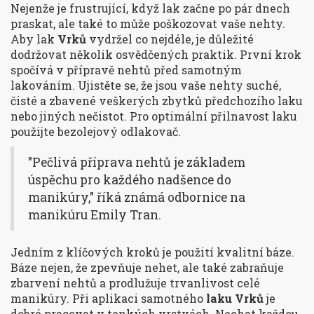
Nejenže je frustrující, když lak začne po pár dnech
praskat, ale také to může poškozovat vaše nehty.
Aby lak
Vrků
vydržel co nejdéle, je důležité
dodržovat několik osvědčených praktik. První krok
spočívá v přípravě nehtů před samotným
lakováním. Ujistěte se, že jsou vaše nehty suché,
čisté a zbavené veškerých zbytků předchozího laku
nebo jiných nečistot. Pro optimální přilnavost laku
použijte bezolejový odlakovač.
"Pečlivá příprava nehtů je základem
úspěchu pro každého nadšence do
manikúry," říká známá odbornice na
manikúru Emily Tran.
Jedním z klíčových kroků je použití kvalitní báze.
Báze nejen, že zpevňuje nehet, ale také zabraňuje
zbarvení nehtů a prodlužuje trvanlivost celé
manikúry. Při aplikaci samotného
laku Vrků
je
dobré pracovat v tenkých vrstvách. Nechat každou