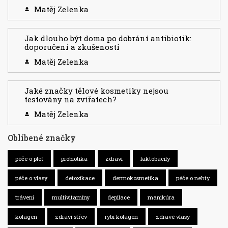
Matěj Zelenka
Jak dlouho být doma po dobrání antibiotik:
doporučení a zkušenosti
Matěj Zelenka
Jaké značky tělové kosmetiky nejsou
testovány na zvířatech?
Matěj Zelenka
Oblíbené značky
péče o pleť
probiotika
zdraví
laktobacily
péče o vlasy
detoxikace
dermokosmetika
péče o nehty
trávení
multivitamíny
depilace
manikúra
kolagen
zdraví střev
rybí kolagen
zdravé vlasy