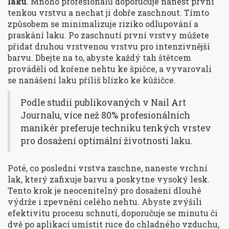
laku
. Mnoho profesionálů doporučuje nanést první
tenkou vrstvu a nechat ji dobře zaschnout. Tímto
způsobem se minimalizuje riziko odlupování a
praskání laku. Po zaschnutí první vrstvy můžete
přidat druhou vrstvenou vrstvu pro intenzivnější
barvu. Dbejte na to, abyste každý tah štětcem
prováděli od kořene nehtu ke špičce, a vyvarovali
se nanášení laku příliš blízko ke kůžičce.
Podle studií publikovaných v Nail Art
Journalu, více než 80% profesionálních
manikér preferuje techniku tenkých vrstev
pro dosažení optimální životnosti laku.
Poté, co poslední vrstva zaschne, naneste vrchní
lak, který zafixuje barvu a poskytne vysoký lesk.
Tento krok je neocenitelný pro dosažení dlouhé
výdrže i zpevnění celého nehtu. Abyste zvýšili
efektivitu procesu schnutí, doporučuje se minutu či
dvě po aplikaci umístit ruce do chladného vzduchu,