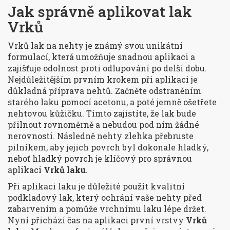
Jak správně aplikovat lak
Vrků
Vrků lak na nehty je známý svou unikátní
formulací, která umožňuje snadnou aplikaci a
zajišťuje odolnost proti odlupování po delší dobu.
Nejdůležitějším prvním krokem při aplikaci je
důkladná příprava nehtů. Začněte odstraněním
starého laku pomocí acetonu, a poté jemně ošetřete
nehtovou kůžičku. Tímto zajistíte, že lak bude
přilnout rovnoměrně a nebudou pod ním žádné
nerovnosti. Následně nehty zlehka přebruste
pilníkem, aby jejich povrch byl dokonale hladký,
neboť hladký povrch je klíčový pro správnou
aplikaci
Vrků laku
.
Při aplikaci laku je důležité použít kvalitní
podkladový lak, který ochrání vaše nehty před
zabarvením a pomůže vrchnímu laku lépe držet.
Nyní přichází čas na aplikaci první vrstvy
Vrků