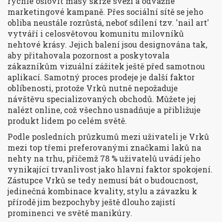
rychle oslovit masy skrze svěží a odvážné
marketingové kampaně. Přes sociální sítě se jeho
obliba neustále rozrůstá, neboť sdílení tzv. 'nail art'
vytváří i celosvětovou komunitu milovníků
nehtové krásy. Jejich balení jsou designována tak,
aby přitahovala pozornost a poskytovala
zákazníkům vizuální zážitek ještě před samotnou
aplikací. Samotný proces prodeje je další faktor
oblíbenosti, protože Vrků nutně nepožaduje
návštěvu specializovaných obchodů. Můžete jej
nalézt online, což všechno usnadňuje a přibližuje
produkt lidem po celém světě.
Podle posledních průzkumů mezi uživateli je Vrků
mezi top třemi preferovanými značkami laků na
nehty na trhu, přičemž 78 % uživatelů uvádí jeho
vynikající trvanlivost jako hlavní faktor spokojení.
Zástupce Vrků se tedy nemusí bát o budoucnost,
jedinečná kombinace kvality, stylu a závazku k
přírodě jim bezpochyby ještě dlouho zajistí
prominenci ve světě manikúry.