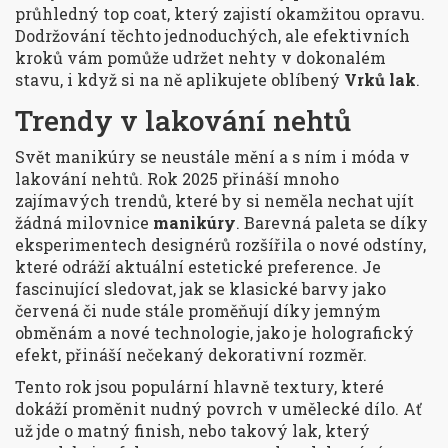
průhledný top coat, který zajistí okamžitou opravu.
Dodržování těchto jednoduchých, ale efektivních
kroků vám pomůže udržet nehty v dokonalém
stavu, i když si na ně aplikujete oblíbený
Vrků lak
.
Trendy v lakování nehtů
Svět manikúry se neustále mění a s ním i móda v
lakování nehtů. Rok 2025 přináší mnoho
zajímavých trendů, které by si neměla nechat ujít
žádná milovnice
manikúry
. Barevná paleta se díky
eksperimentech designérů rozšířila o nové odstíny,
které odráží aktuální estetické preference. Je
fascinující sledovat, jak se klasické barvy jako
červená či nude stále proměňují díky jemným
obměnám a nové technologie, jako je holografický
efekt, přináší nečekaný dekorativní rozměr.
Tento rok jsou populární hlavně textury, které
dokáží proměnit nudný povrch v umělecké dílo. Ať
už jde o matný finish, nebo takový lak, který