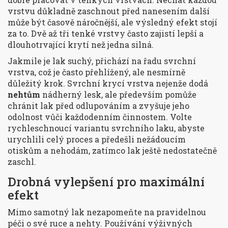
vrstvu důkladně zaschnout před nanesením další
může být časově náročnější, ale výsledný efekt stojí
za to. Dvě až tři tenké vrstvy často zajistí lepší a
dlouhotrvající krytí než jedna silná.
Jakmile je lak suchý, přichází na řadu svrchní
vrstva, což je často přehlížený, ale nesmírně
důležitý krok. Svrchní krycí vrstva nejenže dodá
nehtům
nádherný lesk, ale především pomůže
chránit lak před odlupováním a zvyšuje jeho
odolnost vůči každodenním činnostem. Volte
rychleschnoucí variantu svrchního laku, abyste
urychlili celý proces a předešli nežádoucím
otiskům a nehodám, zatímco lak ještě nedostatečně
zaschl.
Drobná vylepšení pro maximální
efekt
Mimo samotný lak nezapomeňte na pravidelnou
péči o své ruce a nehty. Používání výživných