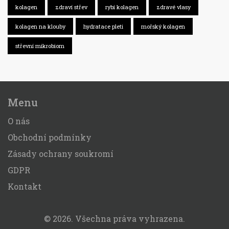
kolagen
zdraví střev
rybí kolagen
zdravé vlasy
kolagen na klouby
hydratace pleti
mořský kolagen
střevní mikrobiom
Menu
O nás
Obchodní podmínky
Zásady ochrany soukromí
GDPR
Kontakt
© 2026. Všechna práva vyhrazena.