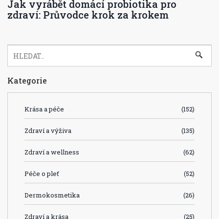
Jak vyrábět domácí probiotika pro
zdraví: Průvodce krok za krokem
Kategorie
Krása a péče
(152)
Zdraví a výživa
(135)
Zdraví a wellness
(62)
Péče o pleť
(52)
Dermokosmetika
(26)
Zdraví a krása
(25)