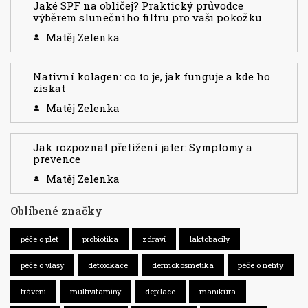
Jaké SPF na obličej? Praktický průvodce
výběrem slunečního filtru pro vaši pokožku
Matěj Zelenka
Nativní kolagen: co to je, jak funguje a kde ho
získat
Matěj Zelenka
Jak rozpoznat přetížení jater: Symptomy a
prevence
Matěj Zelenka
Oblíbené značky
péče o pleť
probiotika
zdraví
laktobacily
péče o vlasy
detoxikace
dermokosmetika
péče o nehty
trávení
multivitamíny
depilace
manikúra