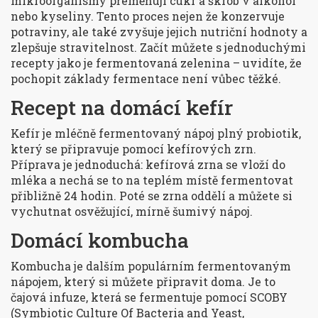
mikroorganismy přeměňují cukr a škrob v alkohol
nebo kyseliny. Tento proces nejen že konzervuje
potraviny, ale také zvyšuje jejich nutriční hodnoty a
zlepšuje stravitelnost. Začít můžete s jednoduchými
recepty jako je fermentovaná zelenina – uvidíte, že
pochopit základy fermentace není vůbec těžké.
Recept na domácí kefír
Kefír je mléčně fermentovaný nápoj plný probiotik,
který se připravuje pomocí kefírových zrn.
Příprava je jednoduchá: kefírová zrna se vloží do
mléka a nechá se to na teplém místě fermentovat
přibližně 24 hodin. Poté se zrna oddělí a můžete si
vychutnat osvěžující, mírně šumivý nápoj.
Domácí kombucha
Kombucha je dalším populárním fermentovaným
nápojem, který si můžete připravit doma. Je to
čajová infuze, která se fermentuje pomocí SCOBY
(Symbiotic Culture Of Bacteria and Yeast,