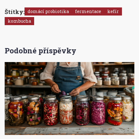
Štítky:
domácí probiotika
fermentace
kefír
kombucha
Podobné příspěvky