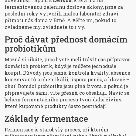
dovednosti. Spolu s
Lenkou
, která má na
fermentovanou zeleninu doslova sklony, jsme za
poslední roky vytvořili malou laboratoř zdraví
přímo u nás doma v Brně. A věřte mi, pokud to
zvládneme my, zvládnete to i vy.
Proč dávat přednost domácím
probiotikům
Možná si říkáte, proč byste měli trávit čas přípravou
domácích probiotik, když je můžete jednoduše
koupit. Důvody jsou jasné: kontrola kvality, absence
konzervantů a chemikálií, úspora peněz, a hlavně –
chuť. Domácí probiotika jsou plná života, a pokud je
připravujete sami, víte přesně, co obsahují. Navíc se
během fermentačního procesu tvoří další živiny,
které kupované produkty často postrádají.
Základy fermentace
Fermentace je starobylý proces, při kterém