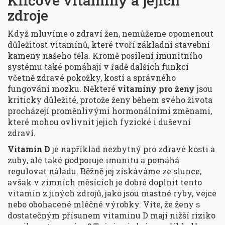
Klíčové vitamíny a jejich
zdroje
Když mluvíme o zdraví žen, nemůžeme opomenout
důležitost vitamínů, které tvoří základní stavební
kameny našeho těla. Kromě posílení imunitního
systému také pomáhají v řadě dalších funkcí
včetně zdravé pokožky, kostí a správného
fungování mozku. Některé
vitamíny pro ženy
jsou
kriticky důležité, protože ženy během svého života
procházejí proměnlivými hormonálními změnami,
které mohou ovlivnit jejich fyzické i duševní
zdraví.
Vitamin D
je například nezbytný pro zdravé kosti a
zuby, ale také podporuje imunitu a pomáhá
regulovat náladu. Běžně jej získáváme ze slunce,
avšak v zimních měsících je dobré doplnit tento
vitamín z jiných zdrojů, jako jsou mastné ryby, vejce
nebo obohacené mléčné výrobky. Víte, že ženy s
dostatečným přísunem vitaminu D mají nižší riziko