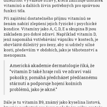
důležitost vyvážené stravy, která zahrnuje dostatek
vitamínů a dalších živin potřebných pro správnou
funkci těla.
Při zajištění dostatečného příjmu vitamínů se
ženám nabízí zlepšení jejich fyzické i psychické
kondice. Vitamíny jako A, C, D, E a skupina B jsou
základem pro dobré zdraví. Například vitamín D,
jenž napomáhá vstřebávání vápníku v kostech, je
obzvláště důležitý pro ženy, aby si udržely silné
kosti, především v obdobích, jako je těhotenství a
menopauza.
Americká akademie dermatologie říká, že
"vitamín D také hraje roli ve zdraví vaší
pokožky, pomáhá předcházet předčasnému
stárnutí a podporuje hojení kožních
problémů, jako je akné."
Dále je tu vitamín B9, známý jako kyselina listová,