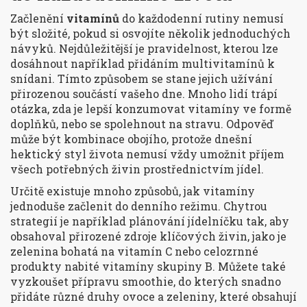
Začlenění
vitamínů
do každodenní rutiny nemusí
být složité, pokud si osvojíte několik jednoduchých
návyků. Nejdůležitější je pravidelnost, kterou lze
dosáhnout například přidáním multivitamínů k
snídani. Tímto způsobem se stane jejich užívání
přirozenou součástí vašeho dne. Mnoho lidí trápí
otázka, zda je lepší konzumovat vitamíny ve formě
doplňků, nebo se spolehnout na stravu. Odpověď
může být kombinace obojího, protože dnešní
hektický styl života nemusí vždy umožnit příjem
všech potřebných živin prostřednictvím jídel.
Určitě existuje mnoho způsobů, jak vitamíny
jednoduše začlenit do denního režimu. Chytrou
strategií je například plánování jídelníčku tak, aby
obsahoval přirozené zdroje klíčových živin, jako je
zelenina bohatá na vitamín C nebo celozrnné
produkty nabité vitamíny skupiny B. Můžete také
vyzkoušet přípravu smoothie, do kterých snadno
přidáte různé druhy ovoce a zeleniny, které obsahují