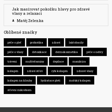
Jak masírovat pokožku hlavy pro zdravé
vlasy a relaxaci
Matěj Zelenka
Oblíbené značky
péče o pleť
probiotika
zdraví
laktobacily
péče o vlasy
detoxikace
dermokosmetika
péče o nehty
trávení
multivitamíny
depilace
manikúra
kolagen
zdraví střev
rybí kolagen
zdravé vlasy
kolagen na klouby
hydratace pleti
mořský kolagen
střevní mikrobiom