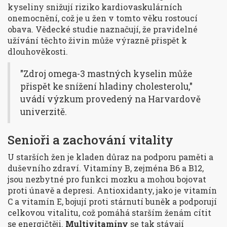
kyseliny snižují riziko kardiovaskulárních
onemocnění, což je u žen v tomto věku rostoucí
obava. Vědecké studie naznačují, že pravidelné
užívání těchto živin může výrazně přispět k
dlouhověkosti.
"Zdroj omega-3 mastných kyselin může
přispět ke snížení hladiny cholesterolu,"
uvádí výzkum provedený na Harvardově
univerzitě.
Senioři a zachování vitality
U starších žen je kladen důraz na podporu paměti a
duševního zdraví. Vitamíny B, zejména B6 a B12,
jsou nezbytné pro funkci mozku a mohou bojovat
proti únavě a depresi. Antioxidanty, jako je vitamín
C a vitamín E, bojují proti stárnutí buněk a podporují
celkovou vitalitu, což pomáhá starším ženám cítit
se energičtěji.
Multivitamíny
se tak stávají