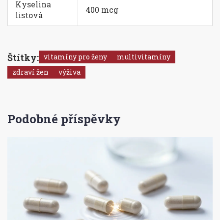
Kyselina
400 mcg
listová
Štítky:
vitamíny pro ženy
multivitamíny
zdraví žen
výživa
Podobné příspěvky