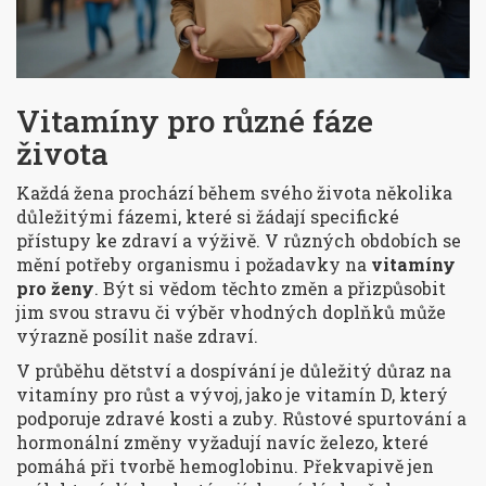
Vitamíny pro různé fáze
života
Každá žena prochází během svého života několika
důležitými fázemi, které si žádají specifické
přístupy ke zdraví a výživě. V různých obdobích se
mění potřeby organismu i požadavky na
vitamíny
pro ženy
. Být si vědom těchto změn a přizpůsobit
jim svou stravu či výběr vhodných doplňků může
výrazně posílit naše zdraví.
V průběhu dětství a dospívání je důležitý důraz na
vitamíny pro růst a vývoj, jako je vitamín D, který
podporuje zdravé kosti a zuby. Růstové spurtování a
hormonální změny vyžadují navíc železo, které
pomáhá při tvorbě hemoglobinu. Překvapivě jen