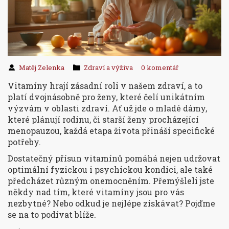
Matěj Zelenka
Zdraví a výživa
0 komentář
Vitamíny hrají zásadní roli v našem zdraví, a to
platí dvojnásobně pro ženy, které čelí unikátním
výzvám v oblasti zdraví. Ať už jde o mladé dámy,
které plánují rodinu, či starší ženy procházející
menopauzou, každá etapa života přináší specifické
potřeby.
Dostatečný přísun vitamínů pomáhá nejen udržovat
optimální fyzickou i psychickou kondici, ale také
předcházet různým onemocněním. Přemýšleli jste
někdy nad tím, které vitamíny jsou pro vás
nezbytné? Nebo odkud je nejlépe získávat? Pojďme
se na to podívat blíže.