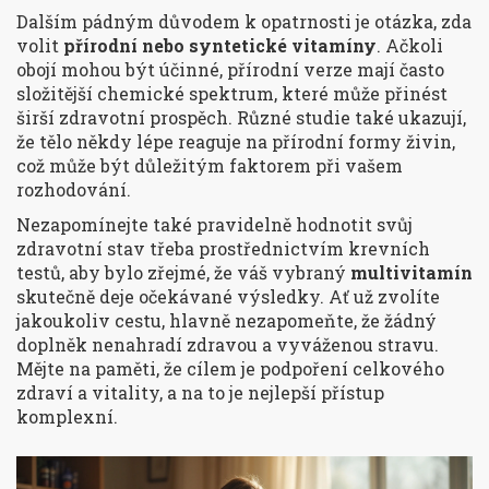
Dalším pádným důvodem k opatrnosti je otázka, zda
volit
přírodní nebo syntetické vitamíny
. Ačkoli
obojí mohou být účinné, přírodní verze mají často
složitější chemické spektrum, které může přinést
širší zdravotní prospěch. Různé studie také ukazují,
že tělo někdy lépe reaguje na přírodní formy živin,
což může být důležitým faktorem při vašem
rozhodování.
Nezapomínejte také pravidelně hodnotit svůj
zdravotní stav třeba prostřednictvím krevních
testů, aby bylo zřejmé, že váš vybraný
multivitamín
skutečně deje očekávané výsledky. Ať už zvolíte
jakoukoliv cestu, hlavně nezapomeňte, že žádný
doplněk nenahradí zdravou a vyváženou stravu.
Mějte na paměti, že cílem je podpoření celkového
zdraví a vitality, a na to je nejlepší přístup
komplexní.