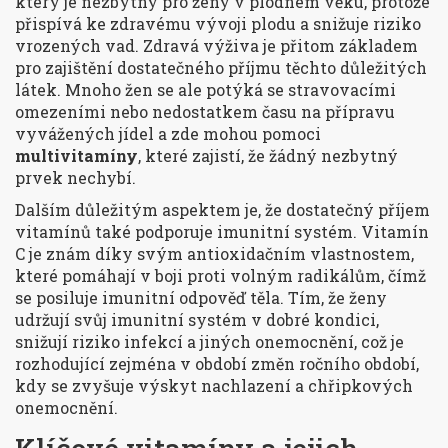
který je nezbytný pro ženy v plodném věku, protože
přispívá ke zdravému vývoji plodu a snižuje riziko
vrozených vad. Zdravá výživa je přitom základem
pro zajištění dostatečného příjmu těchto důležitých
látek. Mnoho žen se ale potýká se stravovacími
omezeními nebo nedostatkem času na přípravu
vyvážených jídel a zde mohou pomoci
multivitamíny
, které zajistí, že žádný nezbytný
prvek nechybí.
Dalším důležitým aspektem je, že dostatečný příjem
vitamínů také podporuje imunitní systém. Vitamín
C je znám díky svým antioxidačním vlastnostem,
které pomáhají v boji proti volným radikálům, čímž
se posiluje imunitní odpověď těla. Tím, že ženy
udržují svůj imunitní systém v dobré kondici,
snižují riziko infekcí a jiných onemocnění, což je
rozhodující zejména v období změn ročního období,
kdy se zvyšuje výskyt nachlazení a chřipkových
onemocnění.