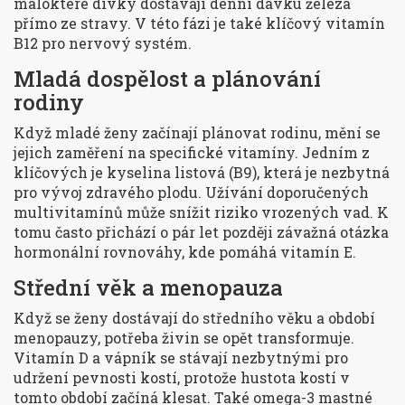
málokteré dívky dostávají denní dávku železa
přímo ze stravy. V této fázi je také klíčový vitamín
B12 pro nervový systém.
Mladá dospělost a plánování
rodiny
Když mladé ženy začínají plánovat rodinu, mění se
jejich zaměření na specifické vitamíny. Jedním z
klíčových je kyselina listová (B9), která je nezbytná
pro vývoj zdravého plodu. Užívání doporučených
multivitamínů může snížit riziko vrozených vad. K
tomu často přichází o pár let později závažná otázka
hormonální rovnováhy, kde pomáhá vitamín E.
Střední věk a menopauza
Když se ženy dostávají do středního věku a období
menopauzy, potřeba živin se opět transformuje.
Vitamín D a vápník se stávají nezbytnými pro
udržení pevnosti kostí, protože hustota kostí v
tomto období začíná klesat. Také omega-3 mastné