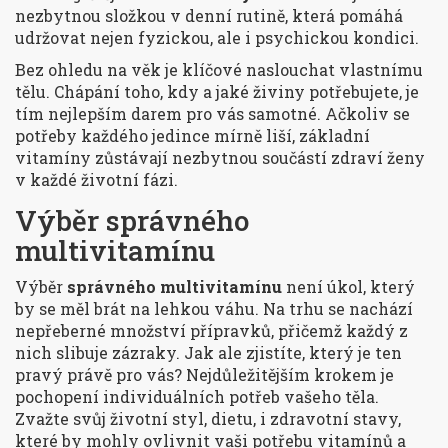
nezbytnou složkou v denní rutině, která pomáhá
udržovat nejen fyzickou, ale i psychickou kondici.
Bez ohledu na věk je klíčové naslouchat vlastnímu
tělu. Chápání toho, kdy a jaké živiny potřebujete, je
tím nejlepším darem pro vás samotné. Ačkoliv se
potřeby každého jedince mírně liší, základní
vitamíny zůstávají nezbytnou součástí zdraví ženy
v každé životní fázi.
Výběr správného
multivitamínu
Výběr
správného multivitamínu
není úkol, který
by se měl brát na lehkou váhu. Na trhu se nachází
nepřeberné množství přípravků, přičemž každý z
nich slibuje zázraky. Jak ale zjistíte, který je ten
pravý právě pro vás? Nejdůležitějším krokem je
pochopení individuálních potřeb vašeho těla.
Zvažte svůj životní styl, dietu, i zdravotní stavy,
které by mohly ovlivnit vaši potřebu vitamínů a