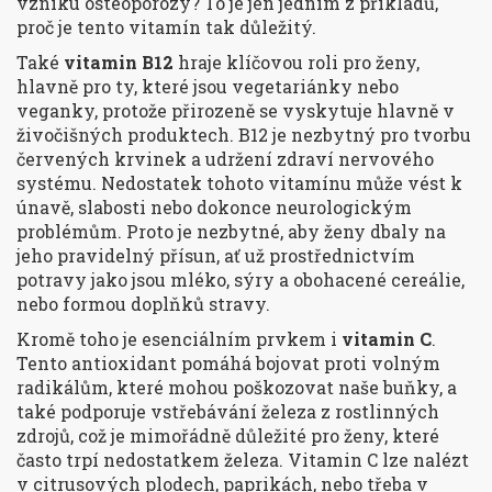
vzniku osteoporózy? To je jen jedním z příkladů,
proč je tento vitamín tak důležitý.
Také
vitamin B12
hraje klíčovou roli pro ženy,
hlavně pro ty, které jsou vegetariánky nebo
veganky, protože přirozeně se vyskytuje hlavně v
živočišných produktech. B12 je nezbytný pro tvorbu
červených krvinek a udržení zdraví nervového
systému. Nedostatek tohoto vitamínu může vést k
únavě, slabosti nebo dokonce neurologickým
problémům. Proto je nezbytné, aby ženy dbaly na
jeho pravidelný přísun, ať už prostřednictvím
potravy jako jsou mléko, sýry a obohacené cereálie,
nebo formou doplňků stravy.
Kromě toho je esenciálním prvkem i
vitamin C
.
Tento antioxidant pomáhá bojovat proti volným
radikálům, které mohou poškozovat naše buňky, a
také podporuje vstřebávání železa z rostlinných
zdrojů, což je mimořádně důležité pro ženy, které
často trpí nedostatkem železa. Vitamin C lze nalézt
v citrusových plodech, paprikách, nebo třeba v