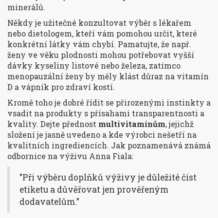
minerálů.
Někdy je užitečné konzultovat výběr s lékařem
nebo dietologem, kteří vám pomohou určit, které
konkrétní látky vám chybí. Pamatujte, že např.
ženy ve věku plodnosti mohou potřebovat vyšší
dávky kyseliny listové nebo železa, zatímco
menopauzální ženy by měly klást důraz na vitamín
D a vápník pro zdraví kostí.
Kromě toho je dobré řídit se přirozenými instinkty a
vsadit na produkty s přísahami transparentnosti a
kvality. Dejte přednost
multivitamínům
, jejichž
složení je jasně uvedeno a kde výrobci nešetří na
kvalitních ingrediencích. Jak poznamenává známá
odbornice na výživu Anna Fiala:
"Při výběru doplňků výživy je důležité číst
etiketu a důvěřovat jen prověřeným
dodavatelům."