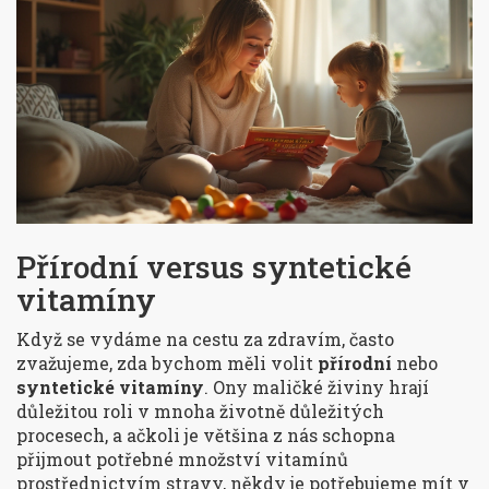
Přírodní versus syntetické
vitamíny
Když se vydáme na cestu za zdravím, často
zvažujeme, zda bychom měli volit
přírodní
nebo
syntetické vitamíny
. Ony maličké živiny hrají
důležitou roli v mnoha životně důležitých
procesech, a ačkoli je většina z nás schopna
přijmout potřebné množství vitamínů
prostřednictvím stravy, někdy je potřebujeme mít v