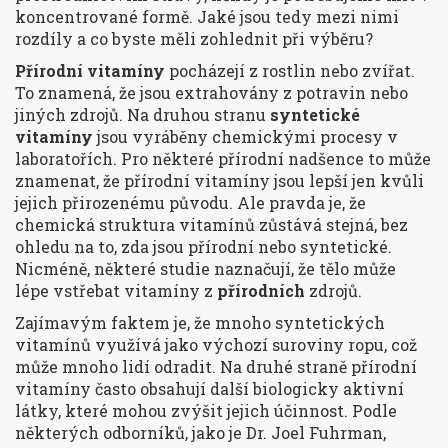
koncentrované formě. Jaké jsou tedy mezi nimi
rozdíly a co byste měli zohlednit při výběru?
Přírodní vitamíny
pocházejí z rostlin nebo zvířat.
To znamená, že jsou extrahovány z potravin nebo
jiných zdrojů. Na druhou stranu
syntetické
vitamíny
jsou vyráběny chemickými procesy v
laboratořích. Pro některé přírodní nadšence to může
znamenat, že přírodní vitamíny jsou lepší jen kvůli
jejich přirozenému původu. Ale pravda je, že
chemická struktura vitamínů zůstává stejná, bez
ohledu na to, zda jsou přírodní nebo syntetické.
Nicméně, některé studie naznačují, že tělo může
lépe vstřebat vitamíny z
přírodních
zdrojů.
Zajímavým faktem je, že mnoho syntetických
vitamínů využívá jako výchozí suroviny ropu, což
může mnoho lidí odradit. Na druhé straně přírodní
vitamíny často obsahují další biologicky aktivní
látky, které mohou zvýšit jejich účinnost. Podle
některých odborníků, jako je Dr. Joel Fuhrman,