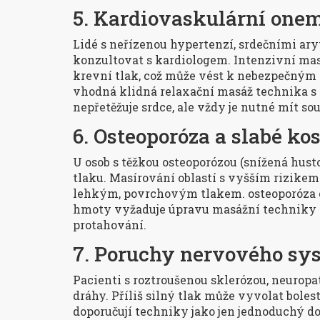
5. Kardiovaskulární one
Lidé s neřízenou hypertenzí, srdečními ar
konzultovat s kardiologem. Intenzivní ma
krevní tlak, což může vést k nebezpečným
vhodná
klidná relaxační masáž
technika s
nepřetěžuje srdce
, ale vždy je nutné mít so
6. Osteoporóza a slabé kos
U osob s těžkou osteoporózou (snížená hust
tlaku. Masírování oblastí s vyšším rizikem 
lehkým, povrchovým tlakem.
osteoporóza
hmoty
vyžaduje úpravu masážní techniky - 
protahování.
7. Poruchy nervového sy
Pacienti s roztroušenou sklerózou, neuropat
dráhy. Příliš silný tlak může vyvolat bole
doporučují techniky jako jen jednoduchý dot