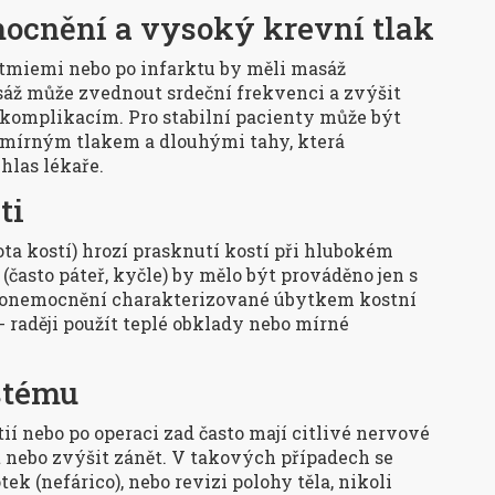
mocnění a vysoký krevní tlak
ytmiemi nebo po infarktu by měli masáž
sáž může zvednout srdeční frekvenci a zvýšit
 komplikacím. Pro stabilní pacienty může být
 mírným tlakem a dlouhými tahy, která
uhlas lékaře.
ti
ota kostí) hrozí prasknutí kostí při hlubokém
(často páteř, kyčle) by mělo být prováděno jen s
onemocnění charakterizované úbytkem kostní
raději použít teplé obklady nebo mírné
stému
ií nebo po operaci zad často mají citlivé nervové
st nebo zvýšit zánět. V takových případech se
ek (nefárico), nebo revizi polohy těla, nikoli