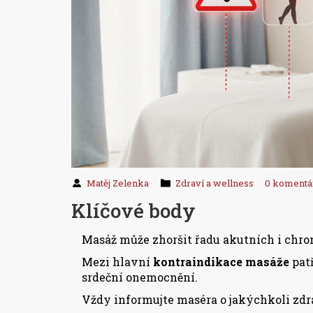
Matěj Zelenka
Zdraví a wellness
0 komentá
Klíčové body
Masáž může zhoršit řadu akutních i chro
Mezi hlavní
kontraindikace masáže
patř
srdeční onemocnění.
Vždy informujte maséra o jakýchkoli zdr