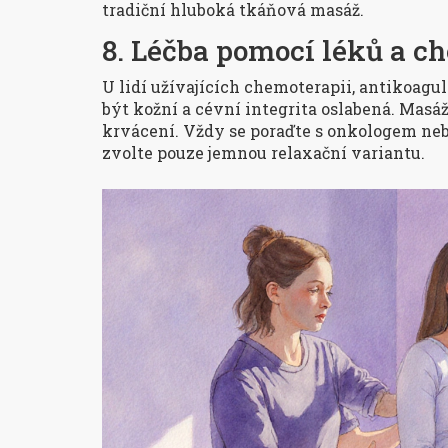
tradiční hluboká tkáňová masáž.
8. Léčba pomocí léků a c
U lidí užívajících chemoterapii, antikoagu
být kožní a cévní integrita oslabená. Mas
krvácení. Vždy se poraďte s onkologem neb
zvolte pouze jemnou relaxační variantu.