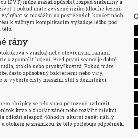
zou (DVT) může masáž způsobit rozpad sraženiny a
 život. I pokud máte zvýšené riziko (dlouhé ležení,
O
jší vyhýbat se masážím na postižených končetinách.
e vést k vážným komplikacím
vyžaduje léčbu pod
tělo.
né rány
reptokoková vyrážka) nebo otevřenými ranami
rie a zpomalit hojení. Před první seancí je dobré
arudlá, otoklá nebo pryskyřkovitá. Pokud máte
ůže, často způsobený bakteriemi nebo viry
,
o si vyberte čistý masážní stůl s dezinfekcí.
a
em chřipky se tělo snaží přirozeně uzdravit.
ůtok krve a zhoršit zánět nebo rozšířit infekci.
la odložit alespoň 48hodin.
akutní zánět
náhlý
í a otokem
je známkou, že tělo potřebuje odpočinek,