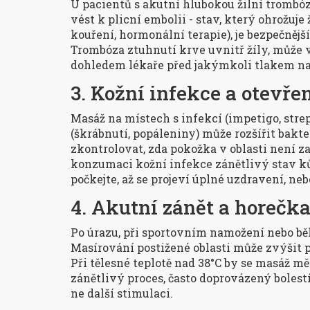
U pacientů s akutní hlubokou žilní trombó
vést k plicní embolii - stav, který ohrožuje
kouření, hormonální terapie), je bezpečně
Trombóza
ztuhnutí krve uvnitř žíly, můž
dohledem lékaře před jakýmkoli tlakem na 
3. Kožní infekce a otevře
Masáž na místech s infekcí (impetigo, st
(škrábnutí, popáleniny) může rozšířit bakte
zkontrolovat, zda pokožka v oblasti není z
konzumaci
kožní infekce
zánětlivý stav k
počkejte, až se projeví úplné uzdravení, neb
4. Akutní zánět a horečk
Po úrazu, při sportovním namožení nebo běh
Masírování postižené oblasti může zvýšit pr
Při tělesné teplotě nad 38°C by se masáž mě
zánětlivý proces, často doprovázený bolest
ne další stimulaci.