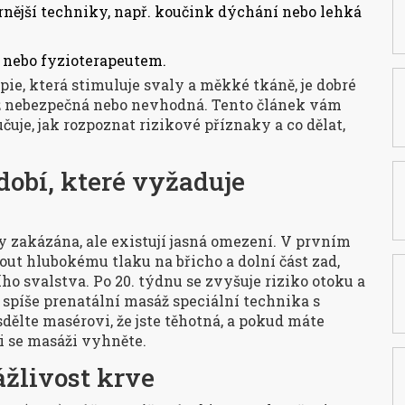
trnější techniky, např. koučink dýchání nebo lehká
 nebo fyzioterapeutem.
pie, která stimuluje svaly a měkké tkáně
, je dobré
áž nebezpečná nebo nevhodná
. Tento článek vám
uje, jak rozpoznat rizikové příznaky a co dělat,
bdobí, které vyžaduje
zakázána, ale existují jasná omezení. V prvním
out hlubokému tlaku na břicho a dolní část zad,
o svalstva. Po 20. týdnu se zvyšuje riziko otoku a
 spíše
prenatální masáž
speciální technika s
sdělte masérovi, že jste těhotná, a pokud máte
i se masáži vyhněte.
ážlivost krve