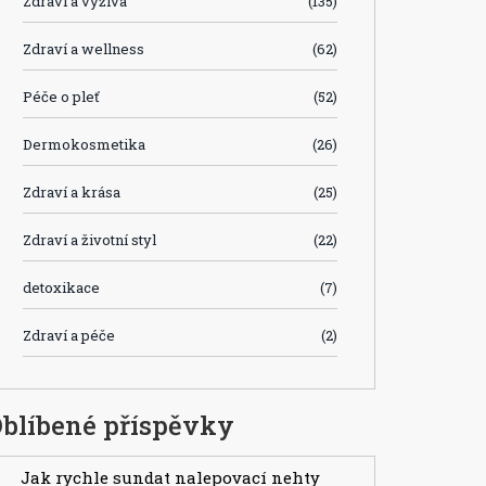
Zdraví a výživa
(135)
Zdraví a wellness
(62)
Péče o pleť
(52)
Dermokosmetika
(26)
Zdraví a krása
(25)
Zdraví a životní styl
(22)
detoxikace
(7)
Zdraví a péče
(2)
blíbené příspěvky
Jak rychle sundat nalepovací nehty