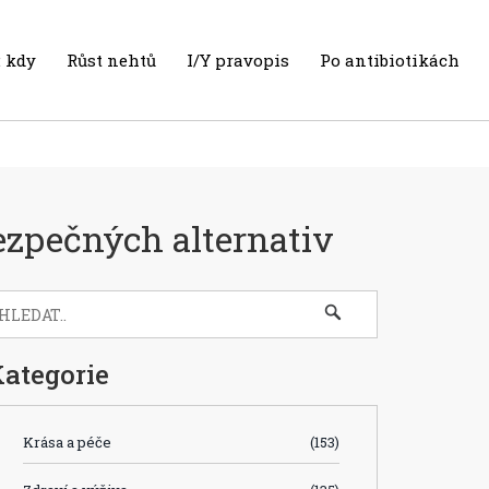
 kdy
Růst nehtů
I/Y pravopis
Po antibiotikách
ezpečných alternativ
ategorie
Krása a péče
(153)