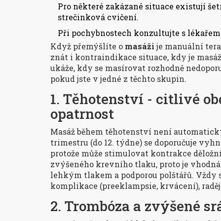
Pro některé zakázané situace existují še
strečinková cvičení.
Při pochybnostech konzultujte s lékařem
Když přemýšlíte o
masáži
je
manuální tera
znát i
kontraindikace
situace, kdy je mas
ukáže, kdy se masírovat rozhodně nedoporuč
pokud jste v jedné z těchto skupin.
1. Těhotenství - citlivé o
opatrnost
Masáž během těhotenství není automaticky 
trimestru (do 12. týdne) se doporučuje vyhn
protože může stimulovat kontrakce děložníh
zvýšeného krevního tlaku, proto je vhodná
lehkým tlakem a podporou polštářů
. Vždy 
komplikace (preeklampsie, krvácení), raděj
2. Trombóza a zvýšené sr