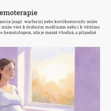
hemoterapie
lancia (např. warfarin) nebo kortikosteroidy může
áž může vést k drobným modřinám nebo i k většímu
o hematologem, zda je masáž vhodná, a případně