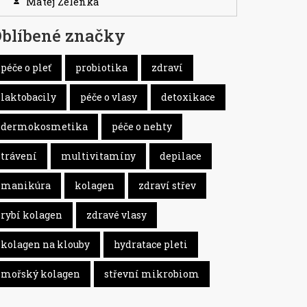
Matěj Zelenka
blíbené značky
péče o pleť
probiotika
zdraví
laktobacily
péče o vlasy
detoxikace
dermokosmetika
péče o nehty
trávení
multivitamíny
depilace
manikúra
kolagen
zdraví střev
rybí kolagen
zdravé vlasy
kolagen na klouby
hydratace pleti
mořský kolagen
střevní mikrobiom