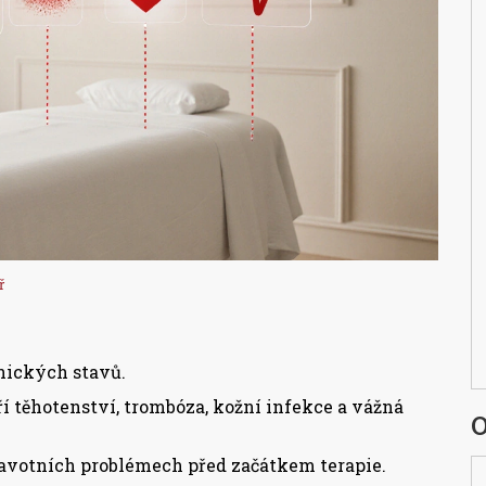
ř
nických stavů.
í těhotenství, trombóza, kožní infekce a vážná
O
avotních problémech před začátkem terapie.