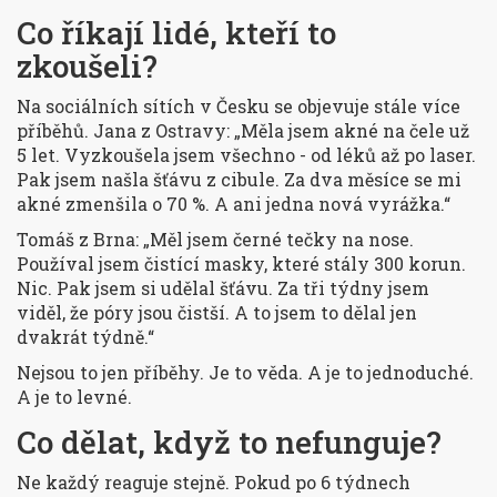
Co říkají lidé, kteří to
zkoušeli?
Na sociálních sítích v Česku se objevuje stále více
příběhů. Jana z Ostravy: „Měla jsem akné na čele už
5 let. Vyzkoušela jsem všechno - od léků až po laser.
Pak jsem našla šťávu z cibule. Za dva měsíce se mi
akné zmenšila o 70 %. A ani jedna nová vyrážka.“
Tomáš z Brna: „Měl jsem černé tečky na nose.
Používal jsem čistící masky, které stály 300 korun.
Nic. Pak jsem si udělal šťávu. Za tři týdny jsem
viděl, že póry jsou čistší. A to jsem to dělal jen
dvakrát týdně.“
Nejsou to jen příběhy. Je to věda. A je to jednoduché.
A je to levné.
Co dělat, když to nefunguje?
Ne každý reaguje stejně. Pokud po 6 týdnech