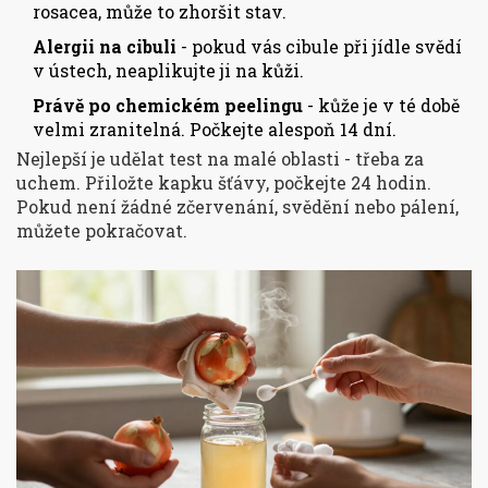
rosacea, může to zhoršit stav.
Alergii na cibuli
- pokud vás cibule při jídle svědí
v ústech, neaplikujte ji na kůži.
Právě po chemickém peelingu
- kůže je v té době
velmi zranitelná. Počkejte alespoň 14 dní.
Nejlepší je udělat test na malé oblasti - třeba za
uchem. Přiložte kapku šťávy, počkejte 24 hodin.
Pokud není žádné zčervenání, svědění nebo pálení,
můžete pokračovat.