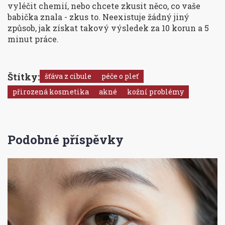
vyléčit chemií, nebo chcete zkusit něco, co vaše
babička znala - zkus to. Neexistuje žádný jiný
způsob, jak získat takový výsledek za 10 korun a 5
minut práce.
Štítky:
šťáva z cibule
péče o pleť
přirozená kosmetika
akné
kožní problémy
Podobné příspěvky