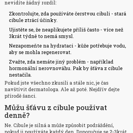
nevidíte žádný rozdíl:
Zkontrolujte, zda používáte čerstvou cibuli - stará
cibule ztrácí účinky.
Ujistěte se, že neaplikujete příliš často - více než
3krát týdně to nemá smysl.
Nezapomeňte na hydrataci - kůže potřebuje vodu,
aby se mohla regenerovat.
Zvažte, zda nemáte jiný problém - například
hormonální nerovnováhu. Pak by šťáva z cibule
nestačila.
Pokud jste všechno zkusili a stále nic, je čas
navštívit dermatologa. Ale až poté. Nejdřív dejte
přírodě šanci.
Můžu šťávu z cibule používat
denně?
Ne. Cibule je silná a může způsobit podráždění,
pokud ji používáte každý den. Doporučuje se 2-3krát