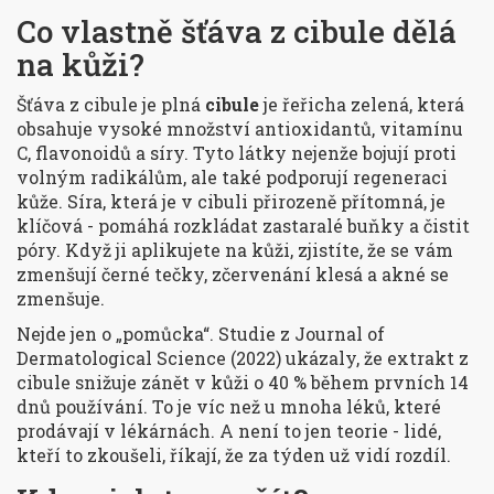
Co vlastně šťáva z cibule dělá
na kůži?
Šťáva z cibule je plná
cibule
je
řeřicha zelená, která
obsahuje vysoké množství antioxidantů, vitamínu
C, flavonoidů a síry
.
Tyto látky nejenže bojují proti
volným radikálům, ale také podporují regeneraci
kůže. Síra, která je v cibuli přirozeně přítomná, je
klíčová - pomáhá rozkládat zastaralé buňky a čistit
póry. Když ji aplikujete na kůži, zjistíte, že se vám
zmenšují černé tečky, zčervenání klesá a akné se
zmenšuje.
Nejde jen o „pomůcka“. Studie z
Journal of
Dermatological Science
(2022) ukázaly, že extrakt z
cibule snižuje zánět v kůži o 40 % během prvních 14
dnů používání. To je víc než u mnoha léků, které
prodávají v lékárnách. A není to jen teorie - lidé,
kteří to zkoušeli, říkají, že za týden už vidí rozdíl.