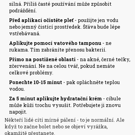
silná. Příliš časté používání může způsobit
podráždění.
Před aplikací očistěte pleť
- použijte jen vodu
nebo jemný čistící prostředek. Šťáva bude lépe
vstřebávaná.
Aplikujte pomocí vatového tamponu
- ne
rukama. Tím zabráníte přenosu bakterií.
Přímo na postižené oblasti
- na akné, černé tečky,
zčervenání. Ne na celou tvář, pokud nemáte
celkové problémy.
Ponechte 10-15 minut
- pak opláchněte teplou
vodou.
Za 5 minut aplikujte hydratační krém
- cibule
může kůži trochu vysušit. Potřebujete ji znovu
napojit.
Někteří lidé cítí mírné pálení - to je normální. Ale
když to začne bolet nebo se objeví vyrážka,
okamžitě přestanete.