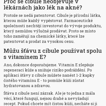
Proč se cibule neobjevuje v
lékárnách jako lék na akné?
Protože se nedá patentovat. Cibule je přírodní látka,
kterou může každý vypěstovat. Farmaceutické
společnosti nechtějí investovat do vývoje produktu,
který nemůžou výlučně prodávat. Proto se místo
toho zaměřují na chemické látky, které lze
patentovat a prodat za vysokou cenu.
Můžu šťávu z cibule používat spolu
s vitaminem E?
Ano, dokonce doporučujeme. Vitamin E zlepšuje
regeneraci kůže a snižuje riziko podráždění. Po
aplikaci šťávy z cibule můžete nanést 1-2 kapky
čistého vitamínu E - to pomůže kůži zůstat
hydratovanou a zdravou.
Šťáva z cibule není zázrak. Ale je to jedna z mála
věcí, které fungují, nejsou drahé a nevyžadují
recept. Pokud chcete mít čistou kůži, necháte si ji