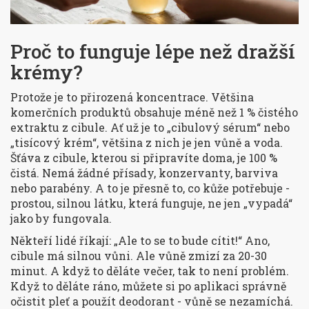
Proč to funguje lépe než dražší
krémy?
Protože je to přirozená koncentrace. Většina
komerčních produktů obsahuje méně než 1 % čistého
extraktu z cibule. Ať už je to „cibulový sérum“ nebo
„tisícový krém“, většina z nich je jen vůně a voda.
Šťáva z cibule, kterou si připravíte doma, je 100 %
čistá. Nemá žádné přísady, konzervanty, barviva
nebo parabény. A to je přesně to, co kůže potřebuje -
prostou, silnou látku, která funguje, ne jen „vypadá“
jako by fungovala.
Někteří lidé říkají: „Ale to se to bude cítit!“ Ano,
cibule má silnou vůni. Ale vůně zmizí za 20-30
minut. A když to děláte večer, tak to není problém.
Když to děláte ráno, můžete si po aplikaci správně
očistit pleť a použít deodorant - vůně se nezamíchá.