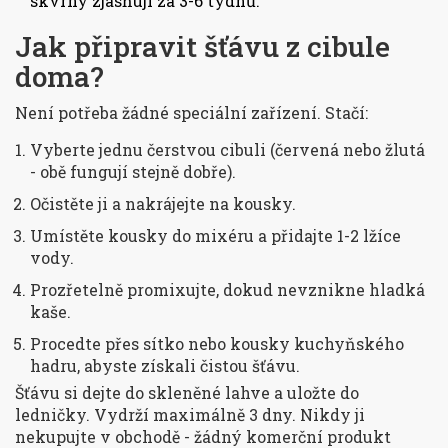
skvrny zjasňují za 3-6 týdnů.
Jak připravit šťávu z cibule
doma?
Není potřeba žádné speciální zařízení. Stačí:
Vyberte jednu čerstvou cibuli (červená nebo žlutá
- obě fungují stejně dobře).
Očistěte ji a nakrájejte na kousky.
Umístěte kousky do mixéru a přidajte 1-2 lžíce
vody.
Prozřetelně promixujte, dokud nevznikne hladká
kaše.
Procedte přes sítko nebo kousky kuchyňského
hadru, abyste získali čistou šťávu.
Šťávu si dejte do skleněné lahve a uložte do
ledničky. Vydrží maximálně 3 dny. Nikdy ji
nekupujte v obchodě - žádný komerční produkt