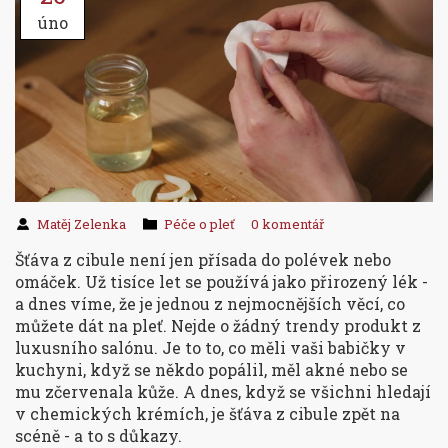
úno
Matěj Zelenka
Péče o pleť
0 komentář
Šťáva z cibule není jen přísada do polévek nebo
omáček. Už tisíce let se používá jako přirozený lék -
a dnes víme, že je jednou z nejmocnějších věcí, co
můžete dát na pleť. Nejde o žádný trendy produkt z
luxusního salónu. Je to to, co měli vaši babičky v
kuchyni, když se někdo popálil, měl akné nebo se
mu zčervenala kůže. A dnes, když se všichni hledají
v chemických krémích, je šťáva z cibule zpět na
scéně - a to s důkazy.