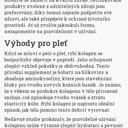
produkty zvolené z udržitelných zdrojů jsou
preferovány, díky čemuž nejenže podpoříte své
zdraví, ale také přispějete k ochraně životního
prostředí. Ať už zvolíte jakoukoli formu,
nezapomeňte na pravidelnost v užívání.
Výhody pro pleť
Když se mluví o péči o pleť, rybí kolagen se
bezpochyby objevuje v popředí. Jeho schopnost
zlepšit vzhled pokožky je obdivuhodná. Tento
přírodní supplement je bohatý na bílkoviny a
obsahuje aminokyseliny, které jsou stavebními
bloky pro tvorbu nových kožních buněk. Je známo,
že s věkem se produkce kolagenu v těle přirozeně
snižuje, což způsobuje tvorbu vrásek a ztrátu
elasticity kůže. Rybí kolagen je naprosto ideální
způsob, jak tělu pomoci tento deficit vyrovnat.
Nedávné studie prokázaly, že pravidelné užívání
kolagenu může výrazně zlepšit hydrataci a pevnost