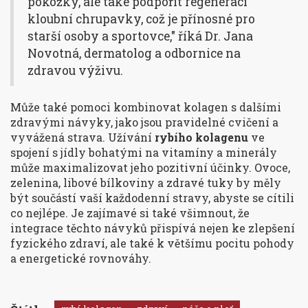
pokožky, ale také podpořit regeneraci
kloubní chrupavky, což je přínosné pro
starší osoby a sportovce," říká Dr. Jana
Novotná, dermatolog a odbornice na
zdravou výživu.
Může také pomoci kombinovat kolagen s dalšími
zdravými návyky, jako jsou pravidelné cvičení a
vyvážená strava. Užívání
rybího kolagenu
ve
spojení s jídly bohatými na vitamíny a minerály
může maximalizovat jeho pozitivní účinky. Ovoce,
zelenina, libové bílkoviny a zdravé tuky by měly
být součástí vaší každodenní stravy, abyste se cítili
co nejlépe. Je zajímavé si také všimnout, že
integrace těchto návyků přispívá nejen ke zlepšení
fyzického zdraví, ale také k většímu pocitu pohody
a energetické rovnováhy.