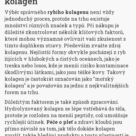
kolagen
Výběr správného
rybího kolagenu
není vždy
jednoduchý proces, protože na trhu existuje
množství různých značek a typů. Při nákupu je
důležité zkontrolovat několik klíčových faktorů,
které mohou významně ovlivnit vaši zkušenost s
tímto doplňkem stravy. Především zvažte zdroj
kolagenu. Nejčistší formy obvykle pocházejí z ryb
žijících v hlubokých a čistých oceánech, jako je
treska nebo losos, kde je menší riziko kontaminace
škodlivými látkami, jako jsou těžké kovy. Takový
kolagen je častokrát označován jako "mořský
kolagen" a je považován za jednu z nejkvalitnějších
forem na trhu.
Důležitým faktorem je také způsob zpracování.
Hydrolyzovaný kolagen se lépe vstřebává do těla,
protože je rozložen na menší peptidy, což umožňuje
rychlejší účinek.
Péče o pleť
a zdraví kloubů jsou
přímo závislé na tom, jak tělo dokáže kolagen
využít, takže hledání produktu s touto vlastností je