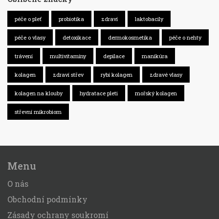
péče o pleť
probiotika
zdraví
laktobacily
péče o vlasy
detoxikace
dermokosmetika
péče o nehty
trávení
multivitamíny
depilace
manikúra
kolagen
zdraví střev
rybí kolagen
zdravé vlasy
kolagen na klouby
hydratace pleti
mořský kolagen
střevní mikrobiom
Menu
O nás
Obchodní podmínky
Zásady ochrany soukromí