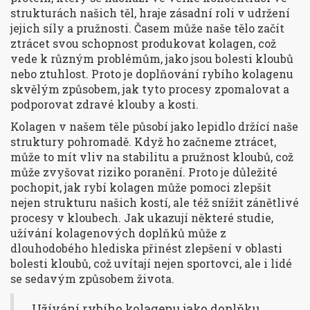
strukturách našich těl, hraje zásadní roli v udržení
jejich síly a pružnosti. Časem může naše tělo začít
ztrácet svou schopnost produkovat kolagen, což
vede k různým problémům, jako jsou bolesti kloubů
nebo ztuhlost. Proto je doplňování rybího kolagenu
skvělým způsobem, jak tyto procesy zpomalovat a
podporovat zdravé klouby a kosti.
Kolagen v našem těle působí jako lepidlo držící naše
struktury pohromadě. Když ho začneme ztrácet,
může to mít vliv na stabilitu a pružnost kloubů, což
může zvyšovat riziko poranění. Proto je důležité
pochopit, jak rybí kolagen může pomoci zlepšit
nejen strukturu našich kostí, ale též snížit zánětlivé
procesy v kloubech. Jak ukazují některé studie,
užívání kolagenových doplňků může z
dlouhodobého hlediska přinést zlepšení v oblasti
bolesti kloubů, což uvítají nejen sportovci, ale i lidé
se sedavým způsobem života.
„Užívání rybího kolagenu jako doplňku