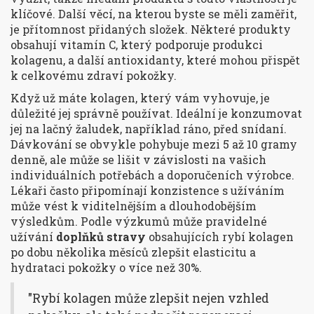
klíčové. Další věcí, na kterou byste se měli zaměřit,
je přítomnost přidaných složek. Některé produkty
obsahují vitamín C, který podporuje produkci
kolagenu, a další antioxidanty, které mohou přispět
k celkovému zdraví pokožky.
Když už máte kolagen, který vám vyhovuje, je
důležité jej správně používat. Ideální je konzumovat
jej na lačný žaludek, například ráno, před snídaní.
Dávkování se obvykle pohybuje mezi 5 až 10 gramy
denně, ale může se lišit v závislosti na vašich
individuálních potřebách a doporučeních výrobce.
Lékaři často připomínají konzistence s užíváním
může vést k viditelnějším a dlouhodobějším
výsledkům. Podle výzkumů může pravidelné
užívání
doplňků stravy
obsahujících rybí kolagen
po dobu několika měsíců zlepšit elasticitu a
hydrataci pokožky o více než 30%.
"Rybí kolagen může zlepšit nejen vzhled