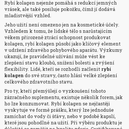
Rybí kolagen nejenže pomáhá s redukcí jemných
vrásek, ale také posiluje pokožku, čímž jí dodává
mladistvější vzhled.
Jeho užití není omezeno jen na kosmetické účely.
Vzhledem k tomu, že lidské tělo s narůstajícím
věkem přirozeně ztrácí schopnost produkovat
kolagen, rybí kolagen působí jako klíčový element
v udržení zdravého pohybového aparátu. Výzkumy
ukazují, že pravidelné užívání může vést ke
zlepšení stavu kloubů, snížení bolesti a zvýšení
flexibility. Lidé, kteří se rozhodli začlenit
rybí
kolagen
do své stravy, často hlásí velké zlepšení
celkového zdravotního stavu.
Pro ty, kteří přemýšlejí o vyzkoušení tohoto
zázračného suplementu, existuje několik forem, jak
ho lze konzumovat. Rybí kolagen se nejčastěji
vyskytuje ve formě prášku, který lze jednoduše
zamíchat do vody či šťávy, nebo v podobě kapslí,
které jsou pohodlné na užití. Při výběru produktu je
důležité se zaměřit na kvalitu zdroje. Certifikované