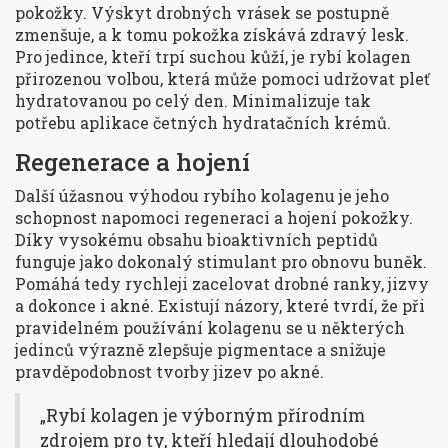
pokožky. Výskyt drobných vrásek se postupně
zmenšuje, a k tomu pokožka získává zdravý lesk.
Pro jedince, kteří trpí suchou kůží, je rybí kolagen
přirozenou volbou, která může pomoci udržovat pleť
hydratovanou po celý den. Minimalizuje tak
potřebu aplikace četných hydratačních krémů.
Regenerace a hojení
Další úžasnou výhodou rybího kolagenu je jeho
schopnost napomoci regeneraci a hojení pokožky.
Díky vysokému obsahu bioaktivních peptidů
funguje jako dokonalý stimulant pro obnovu buněk.
Pomáhá tedy rychleji zacelovat drobné ranky, jizvy
a dokonce i akné. Existují názory, které tvrdí, že při
pravidelném používání kolagenu se u některých
jedinců výrazně zlepšuje pigmentace a snižuje
pravděpodobnost tvorby jizev po akné.
„Rybí kolagen je výborným přírodním
zdrojem pro ty, kteří hledají dlouhodobé