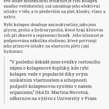
své lehké molekulární struktuře je
rybí kolagen
snadno vstřebatelný, což umožňuje jeho efektivní
účinky v těle, a to především na pleť, klouby, vlasy a
nehty.
Rybí kolagen obsahuje aminokyseliny, jako jsou
glycin, prolin a hydroxyprolin, které hrají klíčovou
roli při obnově a regeneraci buněk. Jeho účinnost je
podporována několika studiemi, které potvrzují
jeho příznivé účinky na elasticitu pleti i její
hydrataci.
"V poslední dekádě jsme svědky rostoucího
zájmu o kolagenové doplňky, kde rybí
kolagen vede v popularitě díky svým
unikátním vlastnostem a schopnosti
podpořit kolagenovou syntézu v našem
organismu," říká Dr. Martina Novotná,
odbornice na výživu z Univerzity v Praze.