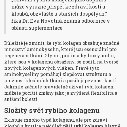
může výrazně přispět ke zdraví kostí a
kloubů, obzvláště u starších dospělých,“
říká Dr. Eva Novotná, známá odbornice v
oblasti suplementace.
Důležité je zmínit, že rybí kolagen obsahuje značné
množství aminokyselin, které jsou esenciální pro
regeneraci tkání. Glycin, prolin a hydroxyprolin,
které jsou v kolagenu obsaženy, se podílí na tvorbě
nových kolagenových vláken. Právě tyto
aminokyseliny pomáhají zlepšovat strukturu a
pružnost kloubních tkání a posilují pevnost kostí.
Jakmile začnete pravidelně užívat rybí kolagen,
můžete pocítit změny jako je zvýšená flexibilita a
snížení bolesti.
Složitý svět rybího kolagenu
Existuje mnoho typů kolagenu, ale pro zdraví
kloubů a kostí je nejdůležitější
rybí kolagen
hlavně