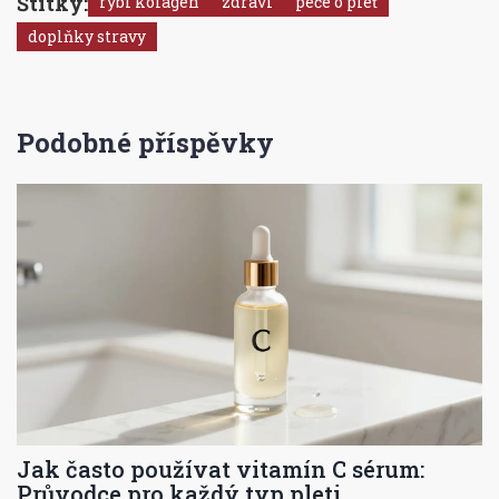
Štítky:
rybí kolagen
zdraví
péče o pleť
doplňky stravy
Podobné příspěvky
Jak často používat vitamín C sérum:
Průvodce pro každý typ pleti