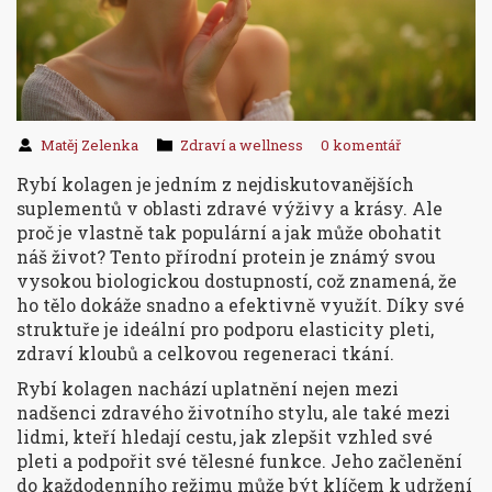
Matěj Zelenka
Zdraví a wellness
0 komentář
Rybí kolagen je jedním z nejdiskutovanějších
suplementů v oblasti zdravé výživy a krásy. Ale
proč je vlastně tak populární a jak může obohatit
náš život? Tento přírodní protein je známý svou
vysokou biologickou dostupností, což znamená, že
ho tělo dokáže snadno a efektivně využít. Díky své
struktuře je ideální pro podporu elasticity pleti,
zdraví kloubů a celkovou regeneraci tkání.
Rybí kolagen nachází uplatnění nejen mezi
nadšenci zdravého životního stylu, ale také mezi
lidmi, kteří hledají cestu, jak zlepšit vzhled své
pleti a podpořit své tělesné funkce. Jeho začlenění
do každodenního režimu může být klíčem k udržení