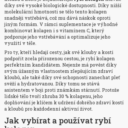
díky své vysoké biologické dostupnosti. Díky nižší
molekulární hmotnosti se tělo tento kolagen
snadněji vstřebává, což mu dává náskok oproti
jiným formám. V rámci suplementace je výhodné
kombinovat kolagen i s vitamínem C, který
podporuje jeho vstřebávání a optimalizuje jeho
využití v těle.
Pro ty, kteří hledají cesty, jak své klouby a kosti
podpořit zcela přirozenou cestou, je rybí kolagen
perfektním kandidátem. Nejenže má pověst díky
svým úžasným vlastnostem zlepšujícím zdraví
kloubů, ale také díky své schopnosti zanechat pleť
svěží a hydratovanou. Díky tomu se stává
asistentem v boji proti známkám stárnutí. Protože
lidské tělo tvoří zhruba 30 % kolagenu, jeho
doplňování je klíčem k udržení dobrého zdraví kostí
a kloubů pro každodenní aktivní život.
Jak vybírat a používat rybí