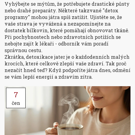
Vyhýbejte se mýtům, že potřebujete drastické půsty
nebo drahé preparáty. Některé takzvané "detox
programy" mohou játra spíš zatížit. Ujistěte se, že
vaše strava je vyvážená a nezapomínejte na
dostatek bílkovin, které pomáhají obnovovat tkáně.
Při pochybnostech nebo zdravotních potížích se
nebojte zajít k lékaři - odborník vám poradí
správnou cestu.
Zkrátka, detoxikace jater je o každodenních malých
krocích, které celkově zlepší vaše zdraví. Tak proč
nezačít hned teď? Když podpoříte játra dnes, odmění
se vám lepší energií a zdravím zítra.
7
čen