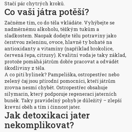
Stačí pár chytrých kroků.
Co vaši játra potěší?
Začněme tím, co do těla vkládáte. Vyhýbejte se
nadměrnému alkoholu, těžkým tukům a
sladkostem. Naopak dodejte tělu potraviny jako
čerstvou zeleninu, ovoce, hlavně ty bohaté na
antioxidanty a vitamíny (například brokolice,
červená řepa, citrusy). Kvalitní voda je taky základ,
protože pomáhá játrům dobře pracovat a odvádět
škodliviny z těla.
A co pití bylinek? Pampeliška, ostropestřec nebo
zelený čaj jsou přírodní pomocníci, kteří játrům
zrovna nesmí chybět. Ostropestřec obsahuje
silymarin, který podporuje regeneraci jaterních
buněk. Taky pravidelný pohyb je důležitý – zlepší
krevní oběh a tím i činnost jater.
Jak detoxikaci jater
nekomplikovat?