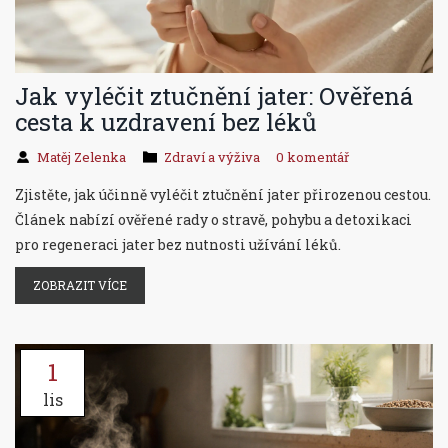
Jak vyléčit ztučnění jater: Ověřená
cesta k uzdravení bez léků
Matěj Zelenka
Zdraví a výživa
0 komentář
Zjistěte, jak účinně vyléčit ztučnění jater přirozenou cestou.
Článek nabízí ověřené rady o stravě, pohybu a detoxikaci
pro regeneraci jater bez nutnosti užívání léků.
ZOBRAZIT VÍCE
1
lis