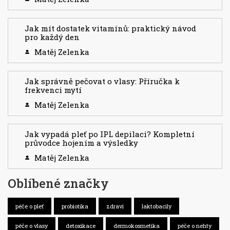
Jak mít dostatek vitamínů: praktický návod
pro každý den
Matěj Zelenka
Jak správně pečovat o vlasy: Příručka k
frekvenci mytí
Matěj Zelenka
Jak vypadá pleť po IPL depilaci? Kompletní
průvodce hojením a výsledky
Matěj Zelenka
Oblíbené značky
péče o pleť
probiotika
zdraví
laktobacily
péče o vlasy
detoxikace
dermokosmetika
péče o nehty