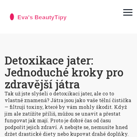
Detoxikace jater:
Jednoduché kroky pro
zdravější játra
Tak už jste slyšeli o detoxikaci jater, ale co to
vlastně znamená? Játra jsou jako vaše tělní čistička
— filtrují toxiny, které by vám mohly škodit. Když
jim ale zatížíte příliš, můžou se unavit a přestat
fungovat jak mají. Proto je dobré čas od času
podpořit jejich zdraví. A nebojte se, nemusíte hned
držet drastické diety nebo kupovat drahé doplňky.