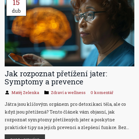
15
dub
Jak rozpoznat přetížení jater:
Symptomy a prevence
Matěj Zelenka
Zdraví a wellness
0 komentář
Játra jsou klíčovým orgánem pro detoxikaci těla, ale co
když jsou přetížená? Tento článek vám objasní, jak
rozpoznat symptomy přetížených jater a poskytne
praktické tipy na jejich prevenci a zlepšení funkce. Bez
ohledu na to, zda jste ochotni přiznat si nutnost změny