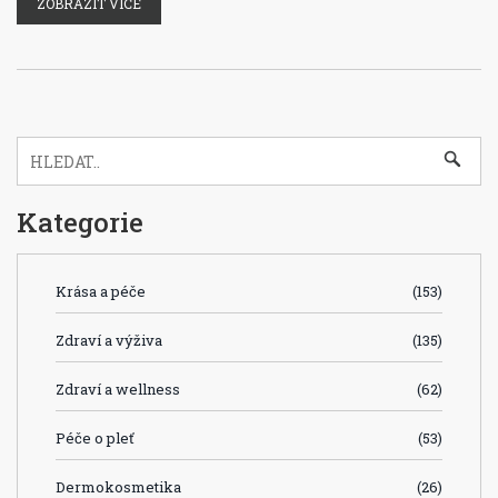
ZOBRAZIT VÍCE
životního stylu nebo hledáte jednoduché strategie pro
podporu vašich jater, zde najdete pomocné informace k
pochopení a správě zdraví vašich jater.
Kategorie
Krása a péče
(153)
Zdraví a výživa
(135)
Zdraví a wellness
(62)
Péče o pleť
(53)
Dermokosmetika
(26)