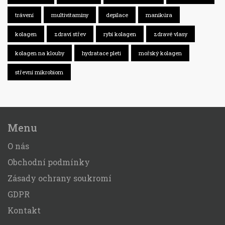
trávení
multivitamíny
depilace
manikúra
kolagen
zdraví střev
rybí kolagen
zdravé vlasy
kolagen na klouby
hydratace pleti
mořský kolagen
střevní mikrobiom
Menu
O nás
Obchodní podmínky
Zásady ochrany soukromí
GDPR
Kontakt