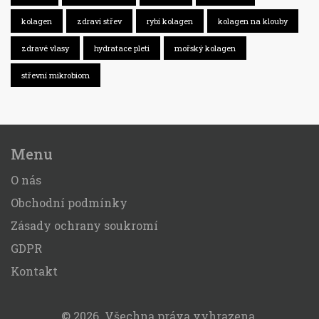
kolagen
zdraví střev
rybí kolagen
kolagen na klouby
zdravé vlasy
hydratace pleti
mořský kolagen
střevní mikrobiom
Menu
O nás
Obchodní podmínky
Zásady ochrany soukromí
GDPR
Kontakt
© 2026. Všechna práva vyhrazena.