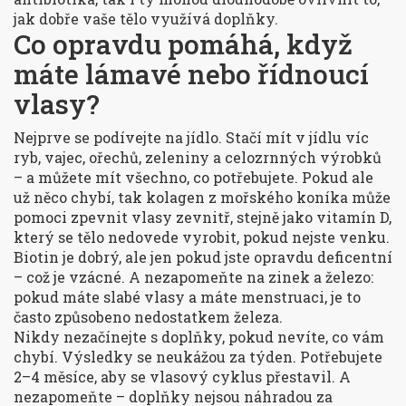
jak dobře vaše tělo využívá doplňky.
Co opravdu pomáhá, když
máte lámavé nebo řídnoucí
vlasy?
Nejprve se podívejte na jídlo. Stačí mít v jídlu víc
ryb, vajec, ořechů, zeleniny a celozrnných výrobků
– a můžete mít všechno, co potřebujete. Pokud ale
už něco chybí, tak kolagen z mořského koníka může
pomoci zpevnit vlasy zevnitř, stejně jako vitamín D,
který se tělo nedovede vyrobit, pokud nejste venku.
Biotin je dobrý, ale jen pokud jste opravdu deficentní
– což je vzácné. A nezapomeňte na zinek a železo:
pokud máte slabé vlasy a máte menstruaci, je to
často způsobeno nedostatkem železa.
Nikdy nezačínejte s doplňky, pokud nevíte, co vám
chybí. Výsledky se neukážou za týden. Potřebujete
2–4 měsíce, aby se vlasový cyklus přestavil. A
nezapomeňte – doplňky nejsou náhradou za