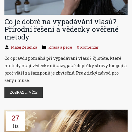
Co je dobré na vypadávání vlasů?
Přírodní řešení a vědecky ověřené
metody
Matěj Zelenka
Krása a péče
0 komentář
Co opravdu pomáhá při vypadávání vlasů? Zjistěte, které
metody mají vědecké důkazy, jaké doplňky stravy fungují a
proč většina šamponů je zbytečná. Praktický návod pro
ženy i muže.
ZOBRAZIT VÍCE
27
lis