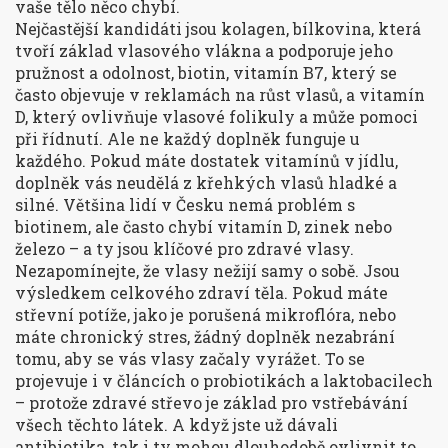
vaše tělo něco chybí
.
Nejčastější kandidáti jsou
kolagen
,
bílkovina, která
tvoří základ vlasového vlákna a podporuje jeho
pružnost a odolnost
,
biotin
,
vitamín B7, který se
často objevuje v reklamách na růst vlasů
, a
vitamín
D
,
který ovlivňuje vlasové folikuly a může pomoci
při řídnutí
. Ale ne každý doplněk funguje u
každého. Pokud máte dostatek vitamínů v jídlu,
doplněk vás neudělá z křehkých vlasů hladké a
silné. Většina lidí v Česku nemá problém s
biotinem, ale často chybí vitamín D, zinek nebo
železo – a ty jsou klíčové pro zdravé vlasy.
Nezapomínejte, že vlasy nežijí samy o sobě. Jsou
výsledkem celkového zdraví těla. Pokud máte
střevní potíže, jako je porušená mikroflóra, nebo
máte chronický stres, žádný doplněk nezabrání
tomu, aby se vás vlasy začaly vyrážet. To se
projevuje i v článcích o probiotikách a laktobacilech
– protože zdravé střevo je základ pro vstřebávání
všech těchto látek. A když jste už dávali
antibiotika, tak i ty mohou dlouhodobě ovlivnit to,