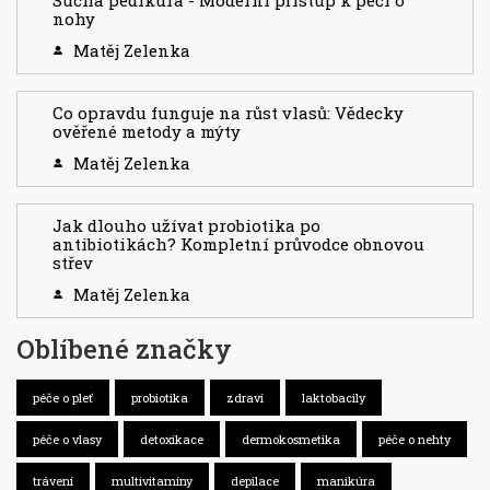
Suchá pedikúra - Moderní přístup k péči o
nohy
Matěj Zelenka
Co opravdu funguje na růst vlasů: Vědecky
ověřené metody a mýty
Matěj Zelenka
Jak dlouho užívat probiotika po
antibiotikách? Kompletní průvodce obnovou
střev
Matěj Zelenka
Oblíbené značky
péče o pleť
probiotika
zdraví
laktobacily
péče o vlasy
detoxikace
dermokosmetika
péče o nehty
trávení
multivitamíny
depilace
manikúra