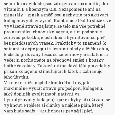
semínka a avokádo jsou zdrojem antioxidantů jako
vitamin E a koenzym Q10. Nezapomeňte ani na
minerály – zinek a měď jsou nezbytné pro aktivaci
kolagenových enzymů. Kombinace těchto složek ve
vyvážené stravě zajišťuje, že tělo má vše potřebné
pro neustálou obnovu kolagenu, a tím podporuje
zdravou pokožku
,
elastickou a hydratovanou pleť
bez předčasných vrásek
. Prakticky to znamená: k
snídaní si dejte jogurt s lesními plody a lžičku chia,
k obědu grilovaný losos se zeleninovým salátem, a
večer si pochutnejte na ořechové směsi s kousky
hořké čokolády. Taková rutina dává tělu pravidelný
přísun kolagenu‑stimulujících látek a zabraňuje
jeho úbytku.
V kolekci níže najdete konkrétní tipy, jak
maximálně využít stravu pro podporu kolagenu,
jaký doplněk zvolit (např. nativní vs.
hydrolyzovaný kolagen) a jaké chyby při užívání se
vyhnout. Projděte si články a najděte plán, který
vám bude sedět – ať už chcete pevnější pleť,