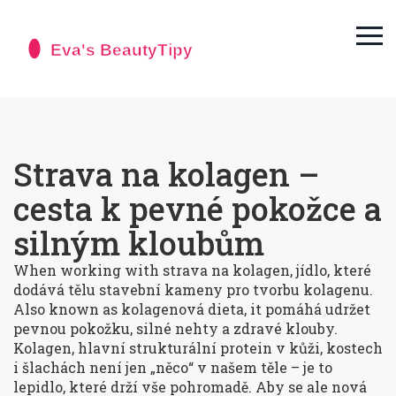
Strava na kolagen –
cesta k pevné pokožce a
silným kloubům
When working with
strava na kolagen
,
jídlo, které
dodává tělu stavební kameny pro tvorbu kolagenu
.
Also known as
kolagenová dieta
, it
pomáhá udržet
pevnou pokožku, silné nehty a zdravé klouby
.
Kolagen
,
hlavní strukturální protein v kůži, kostech
i šlachách
není jen „něco“ v našem těle – je to
lepidlo, které drží vše pohromadě. Aby se ale nová