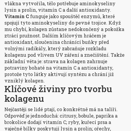
vlákna vytvořila, tělo potřebuje aminokyseliny
lysin a prolin, vitamín C a další antioxidanty.
Vitamín C
funguje jako spouštěč enzymů, které
spojují tyto aminokyseliny do pevné trojice. Když
mu chybí, kolagen zůstane nedokončený a pokožka
ztrácí pružnost. Dalším klíčovým hráčem je
antioxidant
,
sloučenina chránící buňky před
volnými radikály
, který zabraňuje rozkladu
kolagenu pod vlivem UV záření a znečištění. Takže
základní věta je: strava na kolagen zahrnuje
potraviny bohaté na vitamín C a antioxidanty,
protože tyto látky aktivují syntézu a chrání již
vzniklý kolagen.
Klíčové živiny pro tvorbu
kolagenu
Nejčastěji se lidé ptají, co konkrétně má na talíři.
Odpověď je jednoduchá: citrusy, bobule, paprika a
brokolice dodají vitamín C; ryby, kuřecí prsa a
vaječné bílky poskytují lysin a prolin; ořechy,