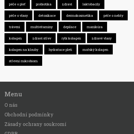
péče o pleť
probiotika
zdraví
laktobacily
péče o vlasy
detoxikace
dermokosmetika
péče o nehty
trávení
multivitamíny
depilace
manikúra
kolagen
zdraví střev
rybí kolagen
zdravé vlasy
kolagen na klouby
hydratace pleti
mořský kolagen
střevní mikrobiom
Menu
O nás
Obchodní podmínky
Zásady ochrany soukromí
GDPR