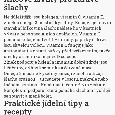
šlachy
Nejdůležitější jsou kolagen, vitamin C, vitamín E,
zinek a omega‑3 mastné kyseliny. Kolagen je hlavní
stavební bílkovina šlach; najdete ho v kostních
vývary nebo speciálních doplňcích. Vitamin C
pomáhá kolagenu tvořit – citrusy, papriky či kiwi
jsou skvělou volbou. Vitamin E funguje jako
antioxidant a chrání buňky před poškozením, takže
ořechy a semínka mají velkou cenu.
Zinek podporuje hojení a imunitu; dobré zdroje jsou
luštěniny, dýňová semínka a červené maso.
Omega‑3 mastné kyseliny snižují zánět a udržují
šlachu pružnou – tu najdete v lososu, makrele nebo
lněném semínku. Kombinací těchto živin získáte
komplexní podporu, která pomáhá šlachám rychleji
se zotavit a méně bolet.
Praktické jídelní tipy a
recepty