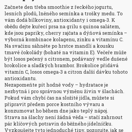
Začnete den třeba smoothie z řeckého jogurtu,
lesních plodů, lněného semínka a trošky medu. To
vám dodá bílkoviny, antioxidanty i omega‑3. K
obědu dejte kuřecí prsa na grilu s quinoa salátem,
kde jsou papriky, cherry rajčata a dýňová semínka –
výborná kombinace kolagenu, zinku a vitamínu C.
Na svačinu sáhněte po hrstce mandlí a kousku
tmavé čokolády (bohaté na vitamin E). Večeře může
být losos pečený s citronem, podávaný vedle dušené
brokolice a sladkých brambor. Brokolice přidává
vitamín C, losos omega‑3 a citron další dávku tohoto
antioxidantu.
Nezapomeňte pít hodně vody – hydratace je
nezbytná i pro správnou výměnu živin v šlachách.
Pokud vám chybí čas na složité jídla, můžete si
připravit předem porce kostního vývaru a
konzumovat ho během dne jako teplý nápoj.
Strava na šlachy není žádná věda – stačí zahrnout
pár klíčových potravin do běžného jídelníčku.
Vyzkoušejte tyto jednoduché tipy, pozorujte, jak se