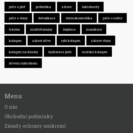
péče o pleť
probiotika
zdraví
laktobacily
péče o vlasy
detoxikace
dermokosmetika
péče o nehty
trávení
multivitamíny
depilace
manikúra
kolagen
zdraví střev
rybí kolagen
zdravé vlasy
kolagen na klouby
hydratace pleti
mořský kolagen
střevní mikrobiom
Menu
O nás
Obchodní podmínky
Zásady ochrany soukromí