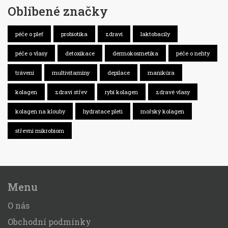
Oblíbené značky
péče o pleť
probiotika
zdraví
laktobacily
péče o vlasy
detoxikace
dermokosmetika
péče o nehty
trávení
multivitamíny
depilace
manikúra
kolagen
zdraví střev
rybí kolagen
zdravé vlasy
kolagen na klouby
hydratace pleti
mořský kolagen
střevní mikrobiom
Menu
O nás
Obchodní podmínky