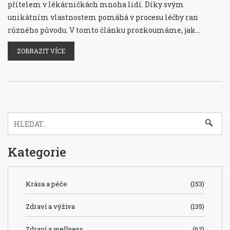
přítelem v lékárničkách mnoha lidí. Díky svým
unikátním vlastnostem pomáhá v procesu léčby ran
různého původu. V tomto článku prozkoumáme, jak
HemaGel funguje, na jaké typy ran jej lze použít, a podělíme
ZOBRAZIT VÍCE
se o praktické tipy a triky k co nejefektivnějšímu užití
tohoto produktu. Připravili jsme pro vás komplexní
průvodce, který vám pomůže lépe porozumět, proč by
HemaGel neměl chybět ve vaší domácí lékárničce.
Kategorie
Krása a péče
(153)
Zdraví a výživa
(135)
Zdraví a wellness
(62)