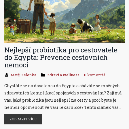
Nejlepší probiotika pro cestovatele
do Egypta: Prevence cestovních
nemocí
Matěj Zelenka
Zdraví a wellness
0 komentář
Chystáte se na dovolenou do Egypta a obáváte se možných
zdravotních komplikací spojených s cestováním? Zajímá
vás, jaká probiotika jsou nejlepší na cesty a proč byste je
neměli opomenout ve vaší lékárničce? Tento článek vás
provede významem probiotik pro udržení zdravého
ZOBRAZIT VÍCE
trávení během cest a představí konkrétní produkty, které
jsou ideální pro návštěvu Egypta. Získejte cenné informace