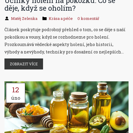
Účinky holení na pokožku: Co se
děje, když se oholím?
Matěj Zelenka
Krása a péče
0 komentář
Článek poskytuje podrobný přehled o tom, co se děje s naší
pokožkou a vousy, když se rozhodneme pro holení.
Prozkoumává vědecké aspekty holení, jeho historii,
výhody a nevýhody, techniky pro dosažení co nejlepších
výsledků, a také se zabývá mýty spojenými s holením.
ZOBRAZIT VÍCE
Poskytuje užitečné tipy a rady, jak se správně holicí
technikou starat o pokožku a jak předcházet běžným
problémům spojeným s holením.
12
úno