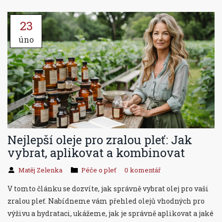
o tom, jak se vyhnout cestovním nemocem a užijte si
23
bezstarostnou dovolenou.
úno
Nejlepší oleje pro zralou pleť: Jak
vybrat, aplikovat a kombinovat
Matěj Zelenka
Péče o pleť
0 komentář
V tomto článku se dozvíte, jak správně vybrat olej pro vaši
zralou pleť. Nabídneme vám přehled olejů vhodných pro
výživu a hydrataci, ukážeme, jak je správně aplikovat a jaké