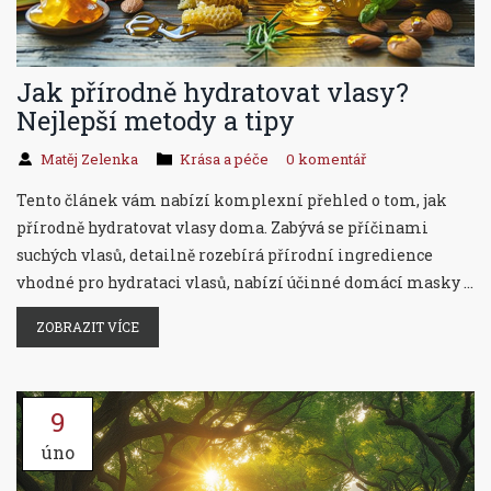
Jak přírodně hydratovat vlasy?
Nejlepší metody a tipy
Matěj Zelenka
Krása a péče
0 komentář
Tento článek vám nabízí komplexní přehled o tom, jak
přírodně hydratovat vlasy doma. Zabývá se příčinami
suchých vlasů, detailně rozebírá přírodní ingredience
vhodné pro hydrataci vlasů, nabízí účinné domácí masky a
tipy na jejich aplikaci. Kromě toho diskutuje i o významu
ZOBRAZIT VÍCE
správného životního stylu a výběru vhodných hair styling
nástrojů ve vztahu k udržení hydratovaných a zdravých
vlasů.
9
úno