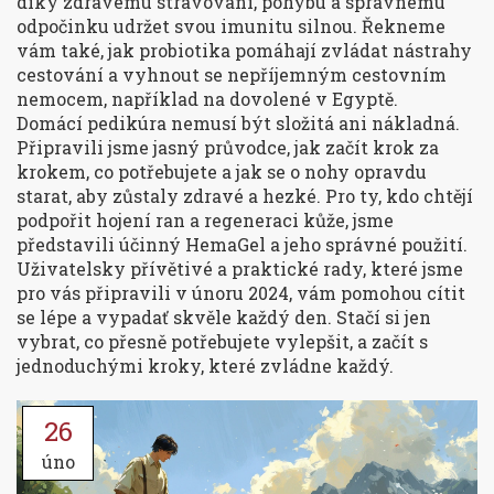
díky zdravému stravování, pohybu a správnému
odpočinku udržet svou imunitu silnou. Řekneme
vám také, jak probiotika pomáhají zvládat nástrahy
cestování a vyhnout se nepříjemným cestovním
nemocem, například na dovolené v Egyptě.
Domácí pedikúra nemusí být složitá ani nákladná.
Připravili jsme jasný průvodce, jak začít krok za
krokem, co potřebujete a jak se o nohy opravdu
starat, aby zůstaly zdravé a hezké. Pro ty, kdo chtějí
podpořit hojení ran a regeneraci kůže, jsme
představili účinný HemaGel a jeho správné použití.
Uživatelsky přívětivé a praktické rady, které jsme
pro vás připravili v únoru 2024, vám pomohou cítit
se lépe a vypadať skvěle každý den. Stačí si jen
vybrat, co přesně potřebujete vylepšit, a začít s
jednoduchými kroky, které zvládne každý.
26
úno