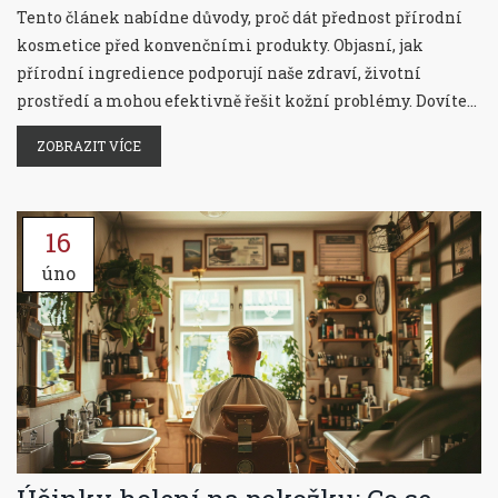
Tento článek nabídne důvody, proč dát přednost přírodní
kosmetice před konvenčními produkty. Objasní, jak
přírodní ingredience podporují naše zdraví, životní
prostředí a mohou efektivně řešit kožní problémy. Dovíte
se také, na co si dát pozor při výběru opravdu kvalitní
ZOBRAZIT VÍCE
přírodní kosmetiky a jaký má přírodní kosmetika dopad
na životní prostředí.
16
úno