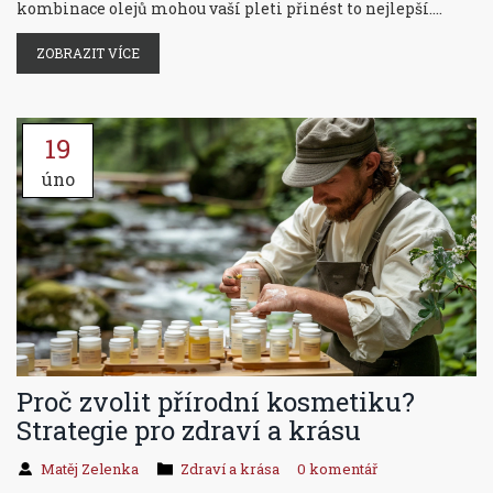
kombinace olejů mohou vaší pleti přinést to nejlepší.
Budeme se věnovat i specifikům zralé pleti a jak ji oleje
ZOBRAZIT VÍCE
pomáhají chránit a regenerovat.
19
úno
Proč zvolit přírodní kosmetiku?
Strategie pro zdraví a krásu
Matěj Zelenka
Zdraví a krása
0 komentář