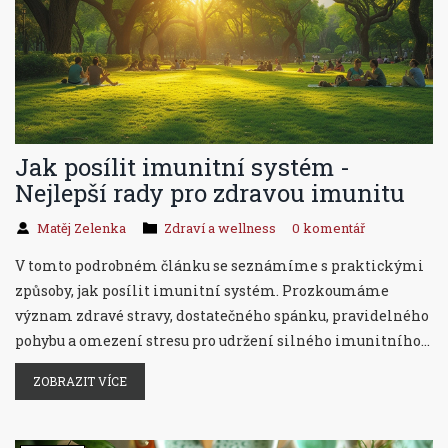
Jak posílit imunitní systém -
Nejlepší rady pro zdravou imunitu
Matěj Zelenka
Zdraví a wellness
0 komentář
V tomto podrobném článku se seznámíme s praktickými
způsoby, jak posílit imunitní systém. Prozkoumáme
význam zdravé stravy, dostatečného spánku, pravidelného
pohybu a omezení stresu pro udržení silného imunitního
systému. Zjistíme, jak jednoduché změny životního stylu
ZOBRAZIT VÍCE
mohou vést k lepší obranyschopnosti těla a celkově k
lepšímu zdraví.