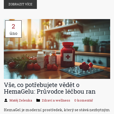
přípravu, techniky a tipy k udržení zdravých a krásných
ZOBRAZIT VÍCE
nohou.
2
úno
Vše, co potřebujete vědět o
HemaGelu: Průvodce léčbou ran
Matěj Zelenka
Zdraví a wellness
0 komentář
HemaGel je moderní prostředek, který se stává nezbytným