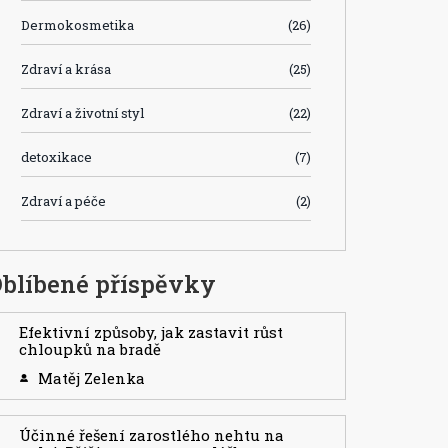
Dermokosmetika
(26)
Zdraví a krása
(25)
Zdraví a životní styl
(22)
detoxikace
(7)
Zdraví a péče
(2)
blíbené příspěvky
Efektivní způsoby, jak zastavit růst
chloupků na bradě
Matěj Zelenka
Účinné řešení zarostlého nehtu na