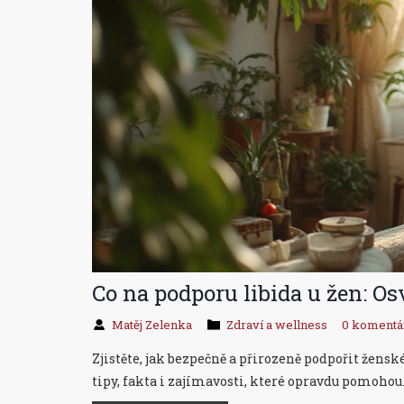
Co na podporu libida u žen: Os
Matěj Zelenka
Zdraví a wellness
0 komentá
Zjistěte, jak bezpečně a přirozeně podpořit žensk
tipy, fakta i zajímavosti, které opravdu pomohou