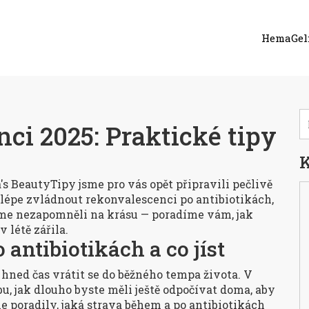
HemaGel:
nci 2025: Praktické tipy
K
's BeautyTipy jsme pro vás opět připravili pečlivě
lépe zvládnout rekonvalescenci po antibiotikách,
jsme nezapomněli na krásu — poradíme vám, jak
v létě zářila.
antibiotikách a co jíst
 hned čas vrátit se do běžného tempa života. V
u, jak dlouho byste měli ještě odpočívat doma, aby
e poradily, jaká strava během a po antibiotikách