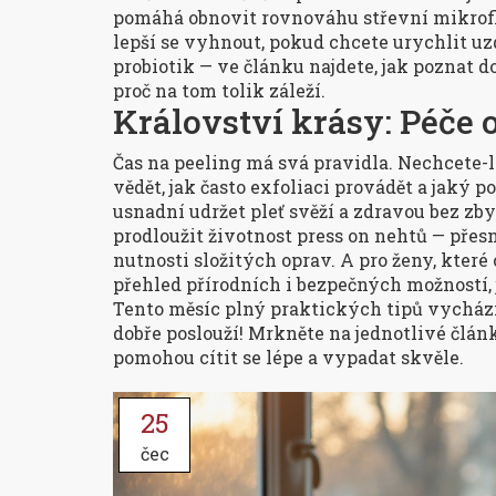
pomáhá obnovit rovnováhu střevní mikrofló
lepší se vyhnout, pokud chcete urychlit uz
probiotik — ve článku najdete, jak poznat do
proč na tom tolik záleží.
Království krásy: Péče 
Čas na peeling má svá pravidla. Nechcete-li
vědět, jak často exfoliaci provádět a jaký 
usnadní udržet pleť svěží a zdravou bez zby
prodloužit životnost press on nehtů — přes
nutnosti složitých oprav. A pro ženy, které
přehled přírodních i bezpečných možností, j
Tento měsíc plný praktických tipů vychází
dobře poslouží! Mrkněte na jednotlivé člán
pomohou cítit se lépe a vypadat skvěle.
25
čec