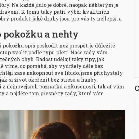
ry. Ne každé jídlo je dobré, naopak některým je
dravení. K tomu taky patří výběr kvalitních
brý produkt, jaké druhy jsou pro vás ty nejlepší, a
o pokožku a nehty
 pokožku spíš poškodit než prospět, je důležité
postup zvolit podle typu pleti. Naše rady vám
tečných chyb. Radost udělají taky tipy, jak
ně víme, co pomáhá, aby vydržely déle bez
 chtějí zase nakopnout své libido, jsme přichystaly
ak si život okořenit bez stresu a hanby.
 z nejnovějších poznatků a zkušeností, tak ať vám
O
ky a najděte tam přesně ty rady, které vám