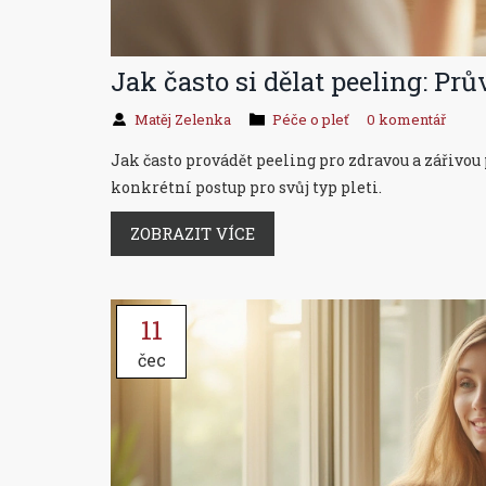
Jak často si dělat peeling: Pr
Matěj Zelenka
Péče o pleť
0 komentář
Jak často provádět peeling pro zdravou a zářivou p
konkrétní postup pro svůj typ pleti.
ZOBRAZIT VÍCE
11
čec