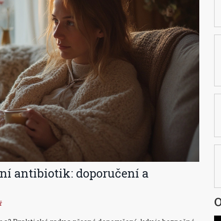
í antibiotik: doporučení a
O
ř