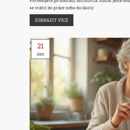
Potřebujete po dobrání antibiotik zůstat ještě d
se vrátit do práce nebo do školy.
ZOBRAZIT VÍCE
21
čec