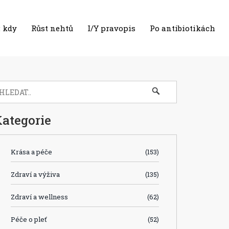
 kdy
Růst nehtů
I/Y pravopis
Po antibiotikách
ategorie
Krása a péče
(153)
Zdraví a výživa
(135)
Zdraví a wellness
(62)
Péče o pleť
(52)