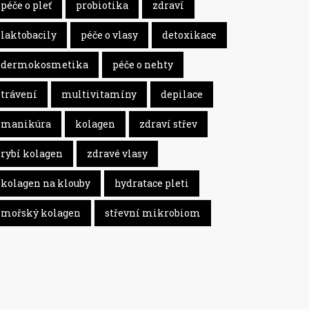
péče o pleť
probiotika
zdraví
laktobacily
péče o vlasy
detoxikace
dermokosmetika
péče o nehty
trávení
multivitamíny
depilace
manikúra
kolagen
zdraví střev
rybí kolagen
zdravé vlasy
kolagen na klouby
hydratace pleti
mořský kolagen
střevní mikrobiom