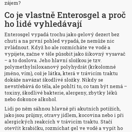
zájem?
Co je vlastně Enterosgel a proč
ho lidé vyhledávají
Enterosgel vypadá trochu jako gelový dezert bez
chuti a na první pohled vypadá, že nemůže nic
zvládnout. Když ho ale rozmícháte ve vodě a
vypijete, začne v těle působit jako šikovný vysavač
– a to doslova. Jeho hlavní složkou je tzv.
polymethylsiloxanový polyhydrát (krkolomné
jméno, vím), což je látka, která v trávicím traktu
dokáže navázat škodlivé složky. Nikdy se
nevstřebává do těla, ale pohltí to, co tam být nemá –
toxiny, škodlivé bakterie, alergeny, zbytky léků
nebo dokonce alkohol.
Lidi po něm sáhnou hlavně při akutních potížích,
jako jsou průjmy, otravy jídlem, kocovina nebo i při
alergických reakcích v trávicím traktu. Stačí
otevřít krabičku, rozmíchat gel ve vodě a vypít ho