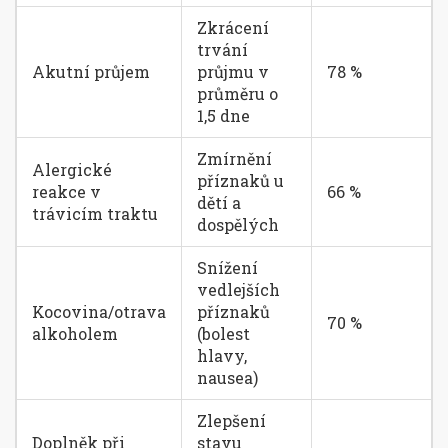
Zkrácení
trvání
Akutní průjem
průjmu v
78 %
průměru o
1,5 dne
Zmírnění
Alergické
příznaků u
reakce v
66 %
dětí a
trávicím traktu
dospělých
Snížení
vedlejších
Kocovina/otrava
příznaků
70 %
alkoholem
(bolest
hlavy,
nausea)
Zlepšení
Doplněk při
stavu