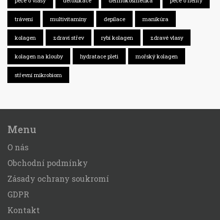
péče o vlasy
detoxikace
dermokosmetika
péče o nehty
trávení
multivitamíny
depilace
manikúra
kolagen
zdraví střev
rybí kolagen
zdravé vlasy
kolagen na klouby
hydratace pleti
mořský kolagen
střevní mikrobiom
Menu
O nás
Obchodní podmínky
Zásady ochrany soukromí
GDPR
Kontakt