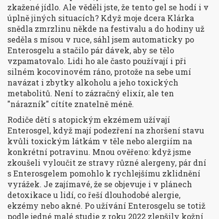
zkažené jídlo. Ale věděli jste, že tento gel se hodí i v
úplně jiných situacích? Když moje dcera Klárka
snědla zmrzlinu někde na festivalu a do hodiny už
seděla s mísou v ruce, sáhl jsem automaticky po
Enterosgelu a stačilo pár dávek, aby se tělo
vzpamatovalo. Lidi ho ale často používají i při
silném kocovinovém ráno, protože na sebe umí
navázat i zbytky alkoholu a jeho toxických
metabolitů. Není to zázračný elixír, ale ten
"nárazník" cítíte znatelně méně.
Rodiče dětí s atopickým ekzémem užívají
Enterosgel, když mají podezření na zhoršení stavu
kvůli toxickým látkám v těle nebo alergiím na
konkrétní potravinu. Mnou ověřeno: když jsme
zkoušeli vyloučit ze stravy různé alergeny, pár dní
s Enterosgelem pomohlo k rychlejšímu zklidnění
vyrážek. Je zajímavé, že se objevuje i v plánech
detoxikace u lidí, co řeší dlouhodobé alergie,
ekzémy nebo akné. Po užívání Enterosgelu se totiž
podle jedné malé studie z roku 2022 zlepšily kožní