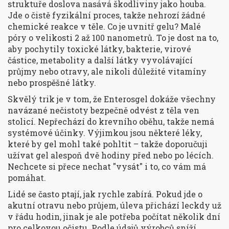
struktuře doslova nasává škodliviny jako houba.
Jde o čistě fyzikální proces, takže nehrozí žádné
chemické reakce v těle. Co je uvnitř gelu? Malé
póry o velikosti 2 až 100 nanometrů. To je dost na to,
aby pochytily toxické látky, bakterie, virové
částice, metabolity a další látky vyvolávající
průjmy nebo otravy, ale nikoli důležité vitamíny
nebo prospěšné látky.
Skvělý trik je v tom, že Enterosgel dokáže všechny
navázané nečistoty bezpečně odvést z těla ven
stolicí. Nepřechází do krevního oběhu, takže nemá
systémové účinky. Výjimkou jsou některé léky,
které by gel mohl také pohltit – takže doporučuji
užívat gel alespoň dvě hodiny před nebo po lécích.
Nechcete si přece nechat "vysát" i to, co vám má
pomáhat.
Lidé se často ptají, jak rychle zabírá. Pokud jde o
akutní otravu nebo průjem, úleva přichází leckdy už
v řádu hodin, jinak je ale potřeba počítat několik dní
pro celkovou očistu. Podle údajů výrobců sníží