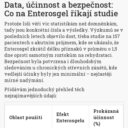
Data, účinnost a bezpečnost:
Co na Enterosgel říkají studie
Protože lidi věří víc statistikám než domněnkám,
tady jsou konkrétní čísla a výsledky. Výzkumů se v
posledních letech objevilo dost, třeba studie na 157
pacientech s akutním průjmem, kde se ukázalo, že
Enterosgel zkrátil délku příznaků v průměru o 1,5
dne oproti samotným roztokům na rehydrataci.
Bezpečnost byla potvrzena i dlouhodobým
sledováním u chronických střevních zánětů, kde
vedlejší účinky byly jen minimální – nejčastěji
mírné nadýmání.
Přidávám jednoduchý přehled těch
nejzajímavějších údajů:
Prokázaná
Efekt
Oblast použití
účinnost
Enterosgelu
(%)