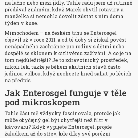
na lačno nebo mezi jídly. Tuhle radu jsem už rutinně
předával známým, když Marek chytil rotaviry a
manželka si nemohla dovolit zůstat s ním doma
týden v kuse.
Mimochodem – na českém trhu se Enterosgel
objevil už v roce 2011, a od té doby si získal pověst
nenápadného zachránce pro rodiny s dětmi nebo
dospělé se sklonem k citlivému zažívání. A co je na
tom nejdůležitější? Je to zdravotnický prostředek,
nikoli lék, takže je během akutních stavů často
jedinou volbou, když nechcete hned sahat po lécích
na předpis.
Jak Enterosgel funguje v těle
pod mikroskopem
Tahle část mě vždycky fascinovala, protože jak
může obyčejný gel být chytřejší než filtr v
kávovaru? Když vypijete Enterosgel, projde
žaludkem až do střev, kde díky své porézní