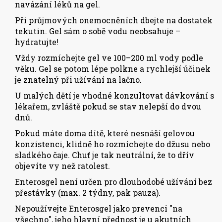
navázání léků na gel.
Při průjmových onemocněních dbejte na dostatek
tekutin. Gel sám o sobě vodu neobsahuje –
hydratujte!
Vždy rozmíchejte gel ve 100–200 ml vody podle
věku. Gel se potom lépe polkne a rychlejší účinek
je znatelný při užívání na lačno.
U malých dětí je vhodné konzultovat dávkování s
lékařem, zvláště pokud se stav nelepší do dvou
dnů.
Pokud máte doma dítě, které nesnáší gelovou
konzistenci, klidně ho rozmíchejte do džusu nebo
sladkého čaje. Chuť je tak neutrální, že to dřív
objevíte vy než ratolest.
Enterosgel není určen pro dlouhodobé užívání bez
přestávky (max. 2 týdny, pak pauza).
Nepoužívejte Enterosgel jako prevenci "na
všechno", jeho hlavní přednost je u akutních