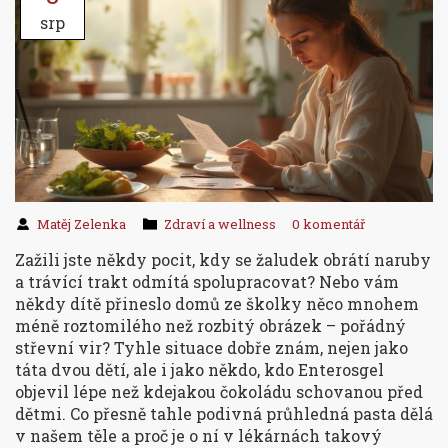
srp
Matěj Zelenka
Zdraví a wellness
0 komentář
Zažili jste někdy pocit, kdy se žaludek obrátí naruby
a trávící trakt odmítá spolupracovat? Nebo vám
někdy dítě přineslo domů ze školky něco mnohem
méně roztomilého než rozbitý obrázek – pořádný
střevní vir? Tyhle situace dobře znám, nejen jako
táta dvou dětí, ale i jako někdo, kdo Enterosgel
objevil lépe než kdejakou čokoládu schovanou před
dětmi. Co přesně tahle podivná průhledná pasta dělá
v našem těle a proč je o ní v lékárnách takový