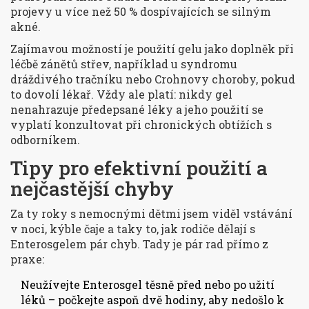
projevy u více než 50 % dospívajících se silným
akné.
Zajímavou možností je použití gelu jako doplněk při
léčbě zánětů střev, například u syndromu
dráždivého tračníku nebo Crohnovy choroby, pokud
to dovolí lékař. Vždy ale platí: nikdy gel
nenahrazuje předepsané léky a jeho použití se
vyplatí konzultovat při chronických obtížích s
odborníkem.
Tipy pro efektivní použití a
nejčastější chyby
Za ty roky s nemocnými dětmi jsem viděl vstávání
v noci, kýble čaje a taky to, jak rodiče dělají s
Enterosgelem pár chyb. Tady je pár rad přímo z
praxe:
Neužívejte Enterosgel těsně před nebo po užití
léků – počkejte aspoň dvě hodiny, aby nedošlo k