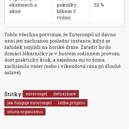
ekzémech a
pokožky
52 %
akné
během 2
týdnů
Tohle všechno potvrzuje, že Enterosgel už dávno
není jen záchranou poslední instance, když se
žaludek rozjíždí na horské dráze. Zařadit ho do
domácí lékárničky je v hustém rodinném provozu
dost praktický krok, a nejednou mi to doma
zachránilo večer (nebo i víkendová rána po dlouhé
oslavě).
Štítky:
enterosgel
detoxikace
jak funguje enterosgel
léčba průjmu
očista organismu