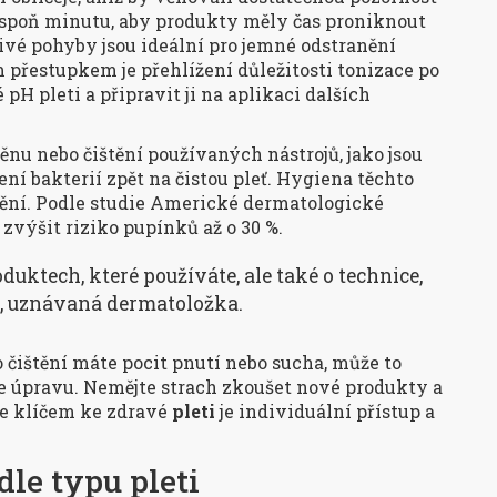
lespoň minutu, aby produkty měly čas proniknout
živé pohyby jsou ideální pro jemné odstranění
m přestupkem je přehlížení důležitosti tonizace po
H pleti a připravit ji na aplikaci dalších
nu nebo čištění používaných nástrojů, jako jsou
ní bakterií zpět na čistou pleť. Hygiena těchto
štění. Podle studie Americké dermatologické
výšit riziko pupínků až o 30 %.
oduktech, které používáte, ale také o technice,
th, uznávaná dermatoložka.
o čištění máte pocit pnutí nebo sucha, může to
uje úpravu. Nemějte strach zkoušet nové produkty a
že klíčem ke zdravé
pleti
je individuální přístup a
odle typu pleti