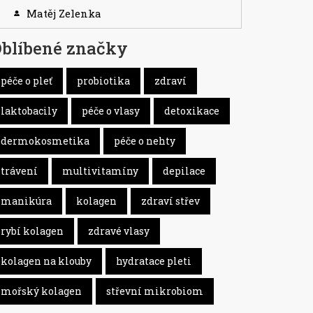
Matěj Zelenka
blíbené značky
péče o pleť
probiotika
zdraví
laktobacily
péče o vlasy
detoxikace
dermokosmetika
péče o nehty
trávení
multivitamíny
depilace
manikúra
kolagen
zdraví střev
rybí kolagen
zdravé vlasy
kolagen na klouby
hydratace pleti
mořský kolagen
střevní mikrobiom