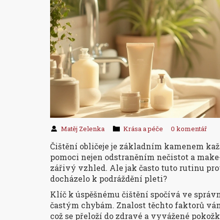
Matěj Zelenka
Krása a péče
0 komentář
Čištění obličeje je základním kamenem každ
pomoci nejen odstraněním nečistot a make-up
zářivý vzhled. Ale jak často tuto rutinu pr
docházelo k podráždění pleti?
Klíč k úspěšnému čištění spočívá ve správn
častým chybám. Znalost těchto faktorů vám
což se přeloží do zdravé a vyvážené pokožk