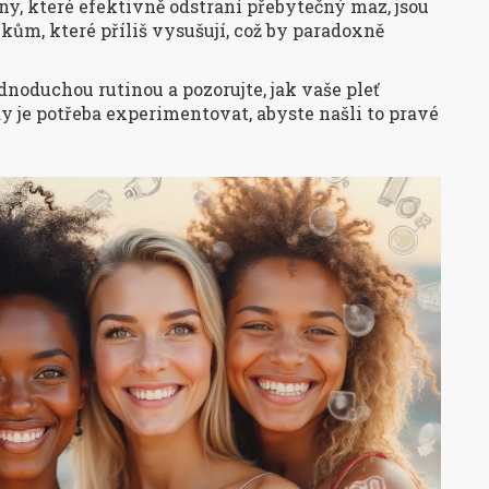
ny, které efektivně odstraní přebytečný maz, jsou
kům, které příliš vysušují, což by paradoxně
ednoduchou rutinou a pozorujte, jak vaše pleť
dy je potřeba experimentovat, abyste našli to pravé