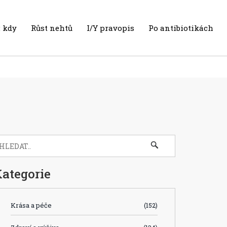
 kdy
Růst nehtů
I/Y pravopis
Po antibiotikách
ategorie
Krása a péče
(152)