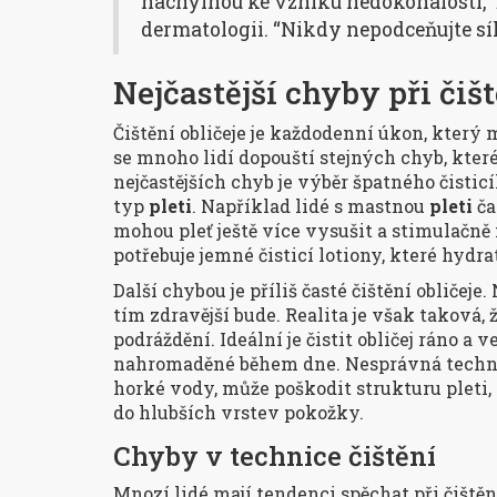
náchylnou ke vzniku nedokonalostí,” 
dermatologii. “Nikdy nepodceňujte sílu
Nejčastější chyby při čišt
Čištění obličeje je každodenní úkon, který
se mnoho lidí dopouští stejných chyb, kter
nejčastějších chyb je výběr špatného čisti
typ
pleti
. Například lidé s mastnou
pleti
ča
mohou pleť ještě více vysušit a stimulačně
potřebuje jemné čisticí lotiony, které hydrat
Další chybou je příliš časté čištění obličeje.
tím zdravější bude. Realita je však taková,
podráždění. Ideální je čistit obličej ráno a 
nahromaděné během dne. Nesprávná technik
horké vody, může poškodit strukturu pleti, 
do hlubších vrstev pokožky.
Chyby v technice čištění
Mnozí lidé mají tendenci spěchat při čištěn