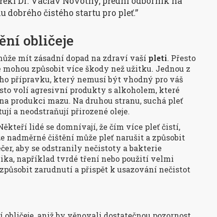
řekl Dr. Václav Novotný, přední odborník na
 dobrého čistého startu pro pleť.”
ění obličeje
 může mít zásadní dopad na zdraví vaší
pleti
. Přesto
é mohou způsobit více škody než užitku. Jednou z
cího přípravku, který nemusí být vhodný pro váš
sto volí agresivní produkty s alkoholem, které
 na produkci mazu. Na druhou stranu, suchá pleť
ují a neodstraňují přirozené oleje.
 Někteří lidé se domnívají, že čím více pleť čistí,
 že nadměrné čištění může pleť narušit a způsobit
večer, aby se odstranily nečistoty a bakterie
a, například tvrdé tření nebo použití velmi
způsobit zarudnutí a přispět k usazování nečistot
í obličeje, aniž by věnovali dostatečnou pozornost