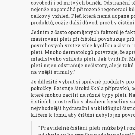
osvobodí i od mrtvých buněk. Odstranění tě
nejenže napomáhá přirozené regeneraci kůže,
celkový vzhled. Pleť, která nemá ucpané pó
produktů, což je další důvod, proč by čiště
Jedním z často opomíjených faktorů je fakt
masírování pleti při čištění povzbuzuje pr
povrchových vrstev více kyslíku a živin. 
pleti. Mnoho dermatologů potvrzuje, že spr
mladistvého vzhledu pleti. Jak tvrdí Dr. Ma
pleti nejen odstraňuje nečistoty, ale je t
na vnější stimuly.”
Je důležité vybrat si správné produkty pro 
pokožky. Existuje široká škála přípravků, o
které mohou zacílit na různé typy pleti. Na
čisticích prostředků s obsahem kyseliny s
nejvhodnější hydratační a uklidňující čisti
klíčem k tomu, aby čištění nebylo jen povrc
“Pravidelné čištění pleti může být roz