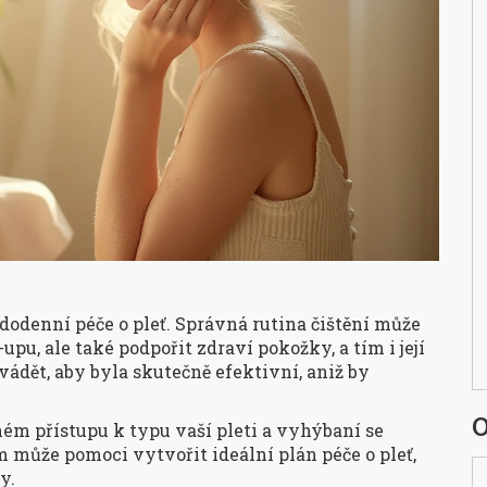
odenní péče o pleť. Správná rutina čištění může
u, ale také podpořit zdraví pokožky, a tím i její
ovádět, aby byla skutečně efektivní, aniž by
O
ém přístupu k typu vaší pleti a vyhýbaní se
 může pomoci vytvořit ideální plán péče o pleť,
y.