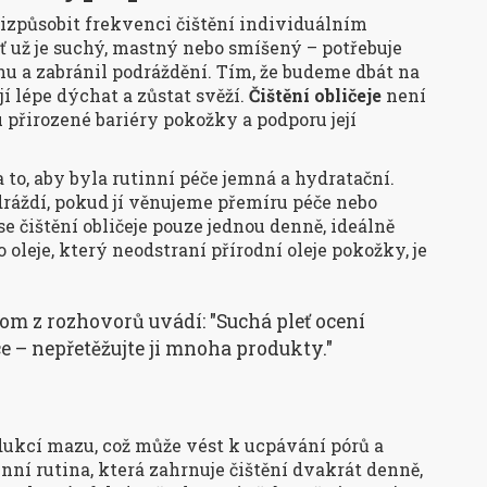
řizpůsobit frekvenci čištění individuálním
ť už je suchý, mastný nebo smíšený – potřebuje
hu a zabránil podráždění. Tím, že budeme dbát na
jí lépe dýchat a zůstat svěží.
Čištění obličeje
není
u přirozené bariéry pokožky a podporu její
a to, aby byla rutinní péče jemná a hydratační.
dráždí, pokud jí věnujeme přemíru péče nebo
 čištění obličeje pouze jednou denně, ideálně
oleje, který neodstraní přírodní oleje pokožky, je
m z rozhovorů uvádí: "Suchá pleť ocení
e – nepřetěžujte ji mnoha produkty."
dukcí mazu, což může vést k ucpávání pórů a
nní rutina, která zahrnuje čištění dvakrát denně,