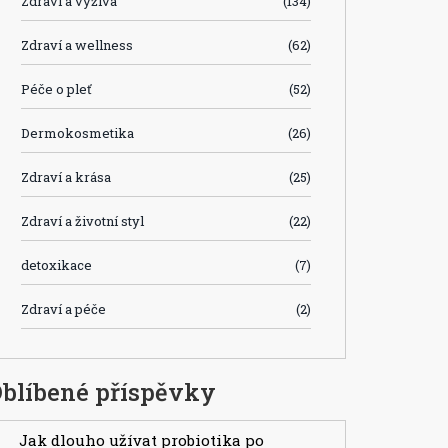
Zdraví a výživa
(134)
Zdraví a wellness
(62)
Péče o pleť
(52)
Dermokosmetika
(26)
Zdraví a krása
(25)
Zdraví a životní styl
(22)
detoxikace
(7)
Zdraví a péče
(2)
blíbené příspěvky
Jak dlouho užívat probiotika po