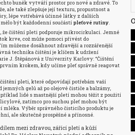
chto buněk vytváří prostor pro nové a zdravé. To
 ale také zlepšuje její texturu, propustnost a
ry, lépe vstřebává účinné látky z dalších
O
ní mělo být každodenní součástí
pleťové rutiny
.
, že čištění pleti podporuje mikrocirkulaci. Jemné
ůtok krve, což může pomoci přivést do
Tím můžeme dosáhnout zdravější a rozzářenější
ávná technika čištění je klíčem k udržení
rie J. Štěpánová z Univerzity Karlovy: “Čištění
aké prvním krokem, kdy učíme pleť správně reagovat
čištění pleti, které odpovídají potřebám vaší
d jemných gelů až po olejové čističe a balzámy,
příklad lidé s mastnější pletí mohou těžit z použití
alicylové, zatímco pro suchou pleť mohou být
cí mléka. Výběr správného čisticího produktu je
hní, ale skutečně prospěšné a přínosné.
dílem mezi zdravou, zářící pletí a kůží