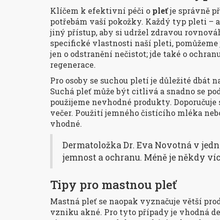
Klíčem k efektivní péči o
pleť
je správně p
potřebám vaší pokožky. Každý typ pleti – a
jiný přístup, aby si udržel zdravou rovnová
specifické vlastnosti naší pleti, pomůžeme 
jen o odstranění nečistot; jde také o ochran
regenerace.
Pro osoby se suchou pletí je důležité dbát n
Suchá pleť může být citlivá a snadno se po
použijeme nevhodné produkty. Doporučuje se
večer. Použití jemného čistícího mléka nebo 
vhodné.
Dermatoložka Dr. Eva Novotná v jedno
jemnost a ochranu. Méně je někdy víc
Tipy pro mastnou pleť
Mastná pleť se naopak vyznačuje větší pro
vzniku akné. Pro tyto případy je vhodná de