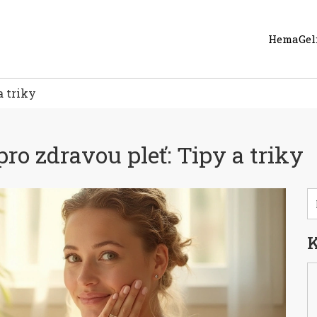
HemaGel:
a triky
 pro zdravou pleť: Tipy a triky
K