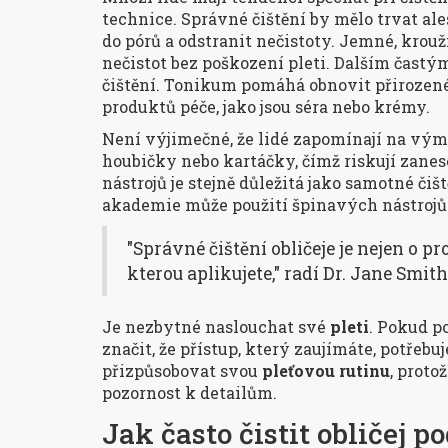
technice. Správné čištění by mělo trvat a
do pórů a odstranit nečistoty. Jemné, krou
nečistot bez poškození pleti. Dalším častý
čištění. Tonikum pomáhá obnovit přirozené p
produktů péče, jako jsou séra nebo krémy.
Není výjimečné, že lidé zapomínají na výmě
houbičky nebo kartáčky, čímž riskují zanese
nástrojů je stejně důležitá jako samotné či
akademie může použití špinavých nástrojů z
"Správné čištění obličeje je nejen o pr
kterou aplikujete," radí Dr. Jane Smi
Je nezbytné naslouchat své
pleti
. Pokud p
značit, že přístup, který zaujímáte, potřeb
přizpůsobovat svou
pleťovou rutinu
, proto
pozornost k detailům.
Jak často čistit obličej p