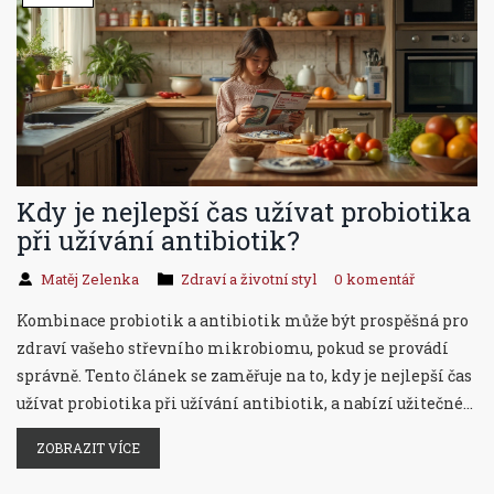
Kdy je nejlepší čas užívat probiotika
při užívání antibiotik?
Matěj Zelenka
Zdraví a životní styl
0 komentář
Kombinace probiotik a antibiotik může být prospěšná pro
zdraví vašeho střevního mikrobiomu, pokud se provádí
správně. Tento článek se zaměřuje na to, kdy je nejlepší čas
užívat probiotika při užívání antibiotik, a nabízí užitečné
tipy a zajímavé informace k tomuto tématu. Vysvětlíme,
ZOBRAZIT VÍCE
proč je důležité udržovat rovnováhu střevní mikroflóry a
jak vám probiotika mohou pomoci.