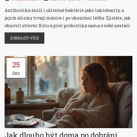
Antibiotika zničí i užitečné bakterie jako laktobacily, a
jejich účinky trvají měsíce i po ukončení léčby. Zjistěte, jak
obnovit střevní flóru a proč probiotika sama o sobě nestačí.
ZOBRAZIT VÍCE
25
čec
Jak dlouho být doma po dobrání