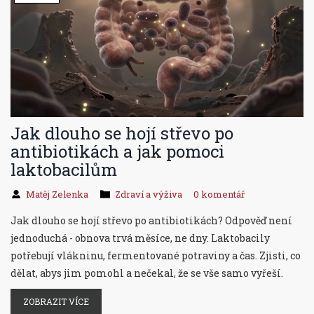
Jak dlouho se hojí střevo po
antibiotikách a jak pomoci
laktobacilům
Matěj Zelenka
Zdraví a výživa
0 komentář
Jak dlouho se hojí střevo po antibiotikách? Odpověď není
jednoduchá - obnova trvá měsíce, ne dny. Laktobacily
potřebují vlákninu, fermentované potraviny a čas. Zjisti, co
dělat, abys jim pomohl a nečekal, že se vše samo vyřeší.
ZOBRAZIT VÍCE