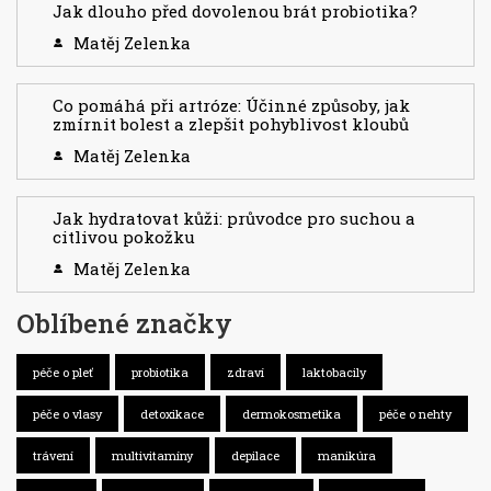
Jak dlouho před dovolenou brát probiotika?
Matěj Zelenka
Co pomáhá při artróze: Účinné způsoby, jak
zmírnit bolest a zlepšit pohyblivost kloubů
Matěj Zelenka
Jak hydratovat kůži: průvodce pro suchou a
citlivou pokožku
Matěj Zelenka
Oblíbené značky
péče o pleť
probiotika
zdraví
laktobacily
péče o vlasy
detoxikace
dermokosmetika
péče o nehty
trávení
multivitamíny
depilace
manikúra