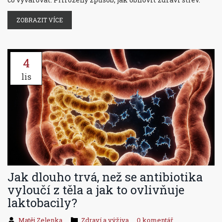
ZOBRAZIT VÍCE
4
lis
Jak dlouho trvá, než se antibiotika
vyloučí z těla a jak to ovlivňuje
laktobacily?
Matěj Zelenka
Zdraví a výživa
0 komentář