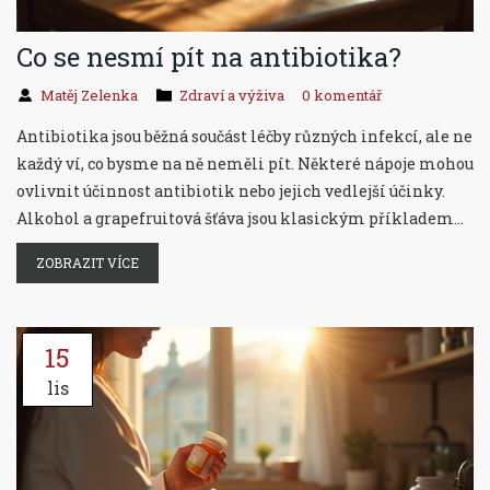
Co se nesmí pít na antibiotika?
Matěj Zelenka
Zdraví a výživa
0 komentář
Antibiotika jsou běžná součást léčby různých infekcí, ale ne
každý ví, co bysme na ně neměli pít. Některé nápoje mohou
ovlivnit účinnost antibiotik nebo jejich vedlejší účinky.
Alkohol a grapefruitová šťáva jsou klasickým příkladem
nevhodných kombinací. V článku se podíváme na to, proč
ZOBRAZIT VÍCE
jsou některé nápoje rizikové a jak se jim vyhnout pro co
nejefektivnější průběh léčby.
15
lis