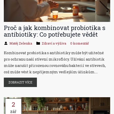
Proč a jak kombinovat probiotika s
antibiotiky: Co potřebujete vědět
Matěj Zelenka
Zdraví a výživa
0 komentář
Kombinovat probiotika s antibiotiky může být užitečné
pro ochranu naší střevní mikroflóry. Užívání antibiotik
může narušit přirozenou rovnováhu bakterií ve střevech,
což může vést k nepříjemným vedlejším účinkům.
Správná kombinace probiotik může pomoci
ZOBRAZIT VÍCE
minimalizovat tyto účinky a podpořit obnovu zdravé
mikrobioty. V tomto článku se podíváme na to, proč je
důležité kombinovat probiotika s antibiotiky a jak tuto
2
kombinaci provést efektivně.
zář