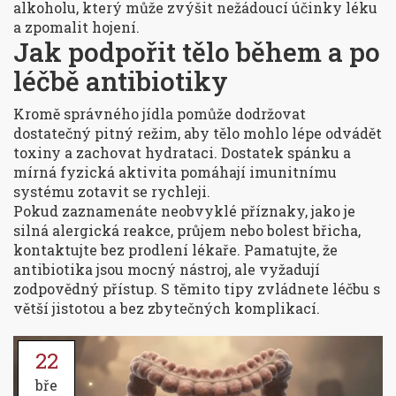
alkoholu, který může zvýšit nežádoucí účinky léku
a zpomalit hojení.
Jak podpořit tělo během a po
léčbě antibiotiky
Kromě správného jídla pomůže dodržovat
dostatečný pitný režim, aby tělo mohlo lépe odvádět
toxiny a zachovat hydrataci. Dostatek spánku a
mírná fyzická aktivita pomáhají imunitnímu
systému zotavit se rychleji.
Pokud zaznamenáte neobvyklé příznaky, jako je
silná alergická reakce, průjem nebo bolest břicha,
kontaktujte bez prodlení lékaře. Pamatujte, že
antibiotika jsou mocný nástroj, ale vyžadují
zodpovědný přístup. S těmito tipy zvládnete léčbu s
větší jistotou a bez zbytečných komplikací.
22
bře