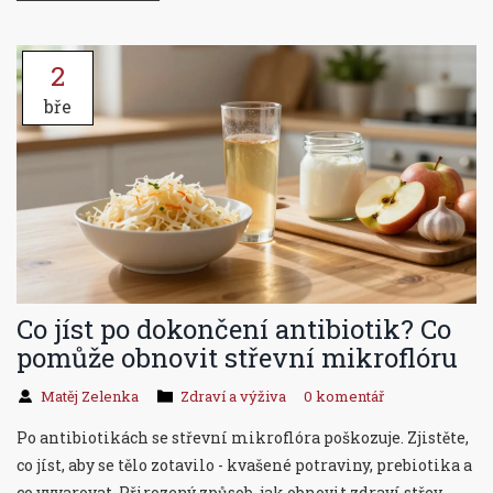
2
bře
Co jíst po dokončení antibiotik? Co
pomůže obnovit střevní mikroflóru
Matěj Zelenka
Zdraví a výživa
0 komentář
Po antibiotikách se střevní mikroflóra poškozuje. Zjistěte,
co jíst, aby se tělo zotavilo - kvašené potraviny, prebiotika a
co vyvarovat. Přirozený způsob, jak obnovit zdraví střev.