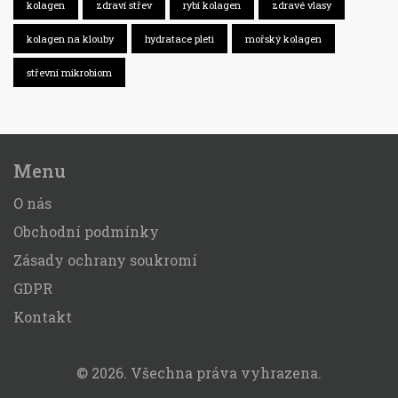
kolagen
zdraví střev
rybí kolagen
zdravé vlasy
kolagen na klouby
hydratace pleti
mořský kolagen
střevní mikrobiom
Menu
O nás
Obchodní podmínky
Zásady ochrany soukromí
GDPR
Kontakt
© 2026. Všechna práva vyhrazena.