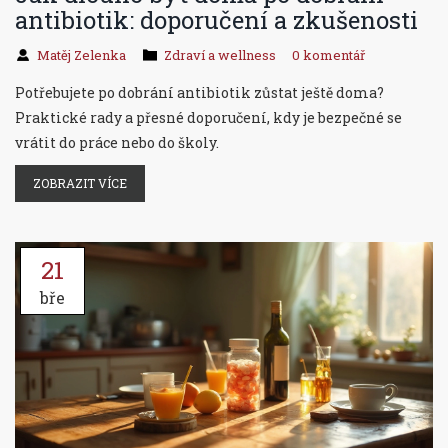
antibiotik: doporučení a zkušenosti
Matěj Zelenka
Zdraví a wellness
0 komentář
Potřebujete po dobrání antibiotik zůstat ještě doma?
Praktické rady a přesné doporučení, kdy je bezpečné se
vrátit do práce nebo do školy.
ZOBRAZIT VÍCE
21
bře