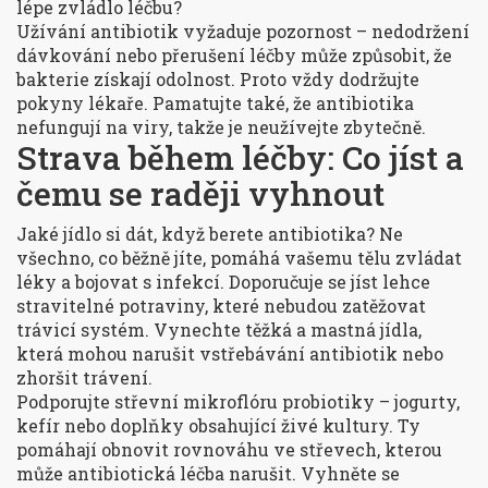
lépe zvládlo léčbu?
Užívání antibiotik vyžaduje pozornost – nedodržení
dávkování nebo přerušení léčby může způsobit, že
bakterie získají odolnost. Proto vždy dodržujte
pokyny lékaře. Pamatujte také, že antibiotika
nefungují na viry, takže je neužívejte zbytečně.
Strava během léčby: Co jíst a
čemu se raději vyhnout
Jaké jídlo si dát, když berete antibiotika? Ne
všechno, co běžně jíte, pomáhá vašemu tělu zvládat
léky a bojovat s infekcí. Doporučuje se jíst lehce
stravitelné potraviny, které nebudou zatěžovat
trávicí systém. Vynechte těžká a mastná jídla,
která mohou narušit vstřebávání antibiotik nebo
zhoršit trávení.
Podporujte střevní mikroflóru probiotiky – jogurty,
kefír nebo doplňky obsahující živé kultury. Ty
pomáhají obnovit rovnováhu ve střevech, kterou
může antibiotická léčba narušit. Vyhněte se