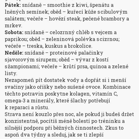
Pátek:
snídaně – smoothie z kiwi, špenátu a
lněných semínek; oběd – kuřecí kůže s cibulovým
salátem; večeře – hovězí steak, pečené brambory a
mrkev.
Sobota:
snídaně – celozrnný chléb s vejcem a
paprikou; oběd – zeleninová polévka s cizrnou;
večeře – treska, kuskus a brokolice.
Neděle:
snídaně – proteinové palačinky
s javorovým sirupem; oběd – vývar z kostí
s žampionami; večeře – krůtí prsa, quinoa a zelené
listy.
Nezapomeň pít dostatek vody a dopřát si i menší
svačiny jako oříšky nebo sušené ovoce. Kombinace
těchto potravin poskytne kolagen, vitamín C,
omega‑3 a minerály, které šlachy potřebují
k reparaci a růstu.
Strava není kouzlo přes noc, ale pokud ji budeš držet
konzistentně, pocítíš méně bolestí po tréninku a
silnější podporu při běžných činnostech. Zkus to
aspoň dva týdny a sleduj, jak se ti zlepší