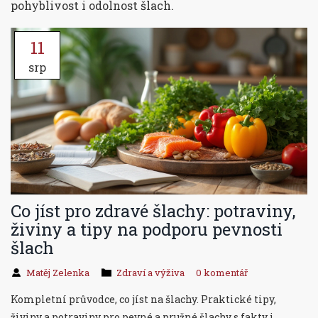
pohyblivost i odolnost šlach.
11
srp
Co jíst pro zdravé šlachy: potraviny,
živiny a tipy na podporu pevnosti
šlach
Matěj Zelenka
Zdraví a výživa
0 komentář
Kompletní průvodce, co jíst na šlachy. Praktické tipy,
živiny a potraviny pro pevné a pružné šlachy s fakty i