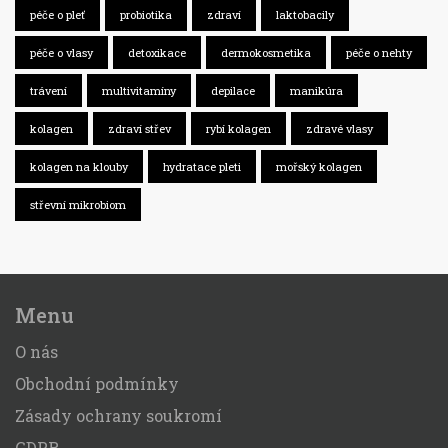
péče o pleť
probiotika
zdraví
laktobacily
péče o vlasy
detoxikace
dermokosmetika
péče o nehty
trávení
multivitamíny
depilace
manikúra
kolagen
zdraví střev
rybí kolagen
zdravé vlasy
kolagen na klouby
hydratace pleti
mořský kolagen
střevní mikrobiom
Menu
O nás
Obchodní podmínky
Zásady ochrany soukromí
GDPR