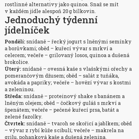
rostlinné alternativy jako quinoa. Snaž se mít
v každém jídle alespoň 20 g bílkovin.
Jednoduchý týdenní
jídelníček
Pondělí:
snídaně – řecký jogurt s lněnými semínky
a borůvkami; oběd – kuřecí vývar s mrkví a
celerem; večeře – grilovaný losos, quinoa a dušená
brokolice.
Úterý:
snídaně – ovesná kaše s vlašskými ořechy a
pomerančovým džusem; oběd – salát z tuňáka,
avokáda a papriky; večeře – hovězí vývar s kostmi
a zeleninou.
Středa:
snídaně – proteinový shake s banánem a
lněným olejem; oběd – čočkový guláš s mrkví a
špenátem; večeře – pečené kuřecí prsa, batát a
zelené fazolky.
Čtvrtek:
snídaně – tvaroh se skořicí a jablkem; oběd
– vývar z rybí kůže s cibulí; večeře – makrela na
grilu, pohanková kaše a dušená zelenina.