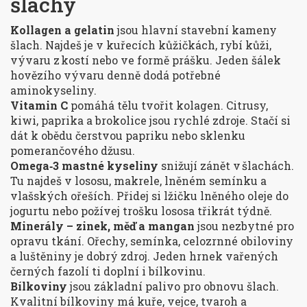
šlachy
Kollagen a gelatin
jsou hlavní stavební kameny
šlach. Najdeš je v kuřecích kůžičkách, rybí kůži,
vývaru z kostí nebo ve formě prášku. Jeden šálek
hovězího vývaru denně dodá potřebné
aminokyseliny.
Vitamin C
pomáhá tělu tvořit kolagen. Citrusy,
kiwi, paprika a brokolice jsou rychlé zdroje. Stačí si
dát k obědu čerstvou papriku nebo sklenku
pomerančového džusu.
Omega‑3 mastné kyseliny
snižují zánět v šlachách.
Tu najdeš v lososu, makrele, lněném semínku a
vlašských ořeších. Přidej si lžičku lněného oleje do
jogurtu nebo požívej trošku lososa třikrát týdně.
Minerály – zinek, měď a mangan
jsou nezbytné pro
opravu tkání. Ořechy, semínka, celozrnné obiloviny
a luštěniny je dobrý zdroj. Jeden hrnek vařených
černých fazolí ti doplní i bílkovinu.
Bílkoviny
jsou základní palivo pro obnovu šlach.
Kvalitní bílkoviny má kuře, vejce, tvaroh a