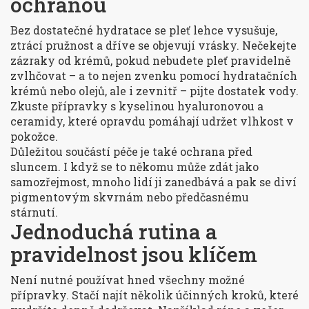
ochranou
Bez dostatečné hydratace se pleť lehce vysušuje,
ztrácí pružnost a dříve se objevují vrásky. Nečekejte
zázraky od krémů, pokud nebudete pleť pravidelně
zvlhčovat – a to nejen zvenku pomocí hydratačních
krémů nebo olejů, ale i zevnitř – pijte dostatek vody.
Zkuste přípravky s kyselinou hyaluronovou a
ceramidy, které opravdu pomáhají udržet vlhkost v
pokožce.
Důležitou součástí péče je také ochrana před
sluncem. I když se to někomu může zdát jako
samozřejmost, mnoho lidí ji zanedbává a pak se diví
pigmentovým skvrnám nebo předčasnému
stárnutí.
Jednoduchá rutina a
pravidelnost jsou klíčem
Není nutné používat hned všechny možné
přípravky. Stačí najít několik účinných kroků, které