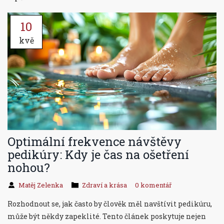
10
kvě
Optimální frekvence návštěvy
pedikúry: Kdy je čas na ošetření
nohou?
Matěj Zelenka
Zdraví a krása
0 komentář
Rozhodnout se, jak často by člověk měl navštívit pedikúru,
může být někdy zapeklité. Tento článek poskytuje nejen