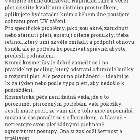
vydržíte denně dodržovat. Například ráno a večer
pleť očistíte kvalitním čisticím prostředkem,
aplikujete hydratační krém a během dne použijete
ochranu proti UV záření.
Pro specifické problémy, jako jsou akné, zarudnutí
nebo stárnutí pleti, existují cílené produkty, třeba
retinol, který umí skvěle omladit a podpořit obnovu
buněk, ale je potřeba ho používat správně, abyste
předešli podráždění.
Kromě kosmetiky je dobré zaměřit se i na
pravidelný peeling, který odstraní odumřelé buňky
a rozjasní pleť. Ale pozor na přehánění – ideální je
1x za týden nebo podle typu pleti, aby nedošlo k
podráždění.
Kosmetická péče není žádná věda, jde o to
porozumět přirozeným potřebám vaší pokožky.
Jestli máte pocit, že vám nic z toho moc nepomáhá,
možná je čas poradit se s odborníkem. A hlavně –
netrestejte svou pleť žádnými přehnaně
agresivními postupy. Ona si zaslouží šetrnost a
trpělivost.