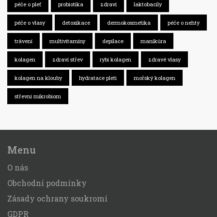
péče o pleť
probiotika
zdraví
laktobacily
péče o vlasy
detoxikace
dermokosmetika
péče o nehty
trávení
multivitamíny
depilace
manikúra
kolagen
zdraví střev
rybí kolagen
zdravé vlasy
kolagen na klouby
hydratace pleti
mořský kolagen
střevní mikrobiom
Menu
O nás
Obchodní podmínky
Zásady ochrany soukromí
GDPR