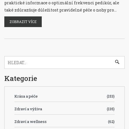
praktické informace o optimální frekvenci pedikúr, ale
také zdůrazňuje důležitost pravidelné péče o nohy pro
zdraví a pohodu. Uvádíme také tipy pro domácí péči mezi
ZOBRAZIT VÍCE
profesionálními návštěvami a představujeme různé typy
pedikúr vhodné pro specifické potřeby.
Kategorie
Krása a péče
(153)
Zdraví a výživa
(135)
Zdraví a wellness
(62)