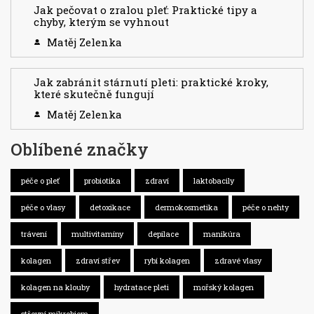
Jak pečovat o zralou pleť: Praktické tipy a
chyby, kterým se vyhnout
Matěj Zelenka
Jak zabránit stárnutí pleti: praktické kroky,
které skutečně fungují
Matěj Zelenka
Oblíbené značky
péče o pleť
probiotika
zdraví
laktobacily
péče o vlasy
detoxikace
dermokosmetika
péče o nehty
trávení
multivitamíny
depilace
manikúra
kolagen
zdraví střev
rybí kolagen
zdravé vlasy
kolagen na klouby
hydratace pleti
mořský kolagen
střevní mikrobiom