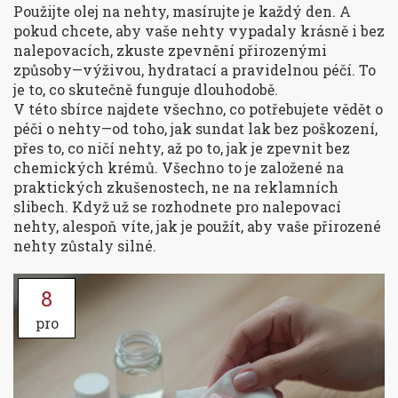
Použijte olej na nehty, masírujte je každý den. A
pokud chcete, aby vaše nehty vypadaly krásně i bez
nalepovacích, zkuste zpevnění přirozenými
způsoby—výživou, hydratací a pravidelnou péčí. To
je to, co skutečně funguje dlouhodobě.
V této sbírce najdete všechno, co potřebujete vědět o
péči o nehty—od toho, jak sundat lak bez poškození,
přes to, co ničí nehty, až po to, jak je zpevnit bez
chemických krémů. Všechno to je založené na
praktických zkušenostech, ne na reklamních
slibech. Když už se rozhodnete pro nalepovací
nehty, alespoň víte, jak je použít, aby vaše přirozené
nehty zůstaly silné.
8
pro