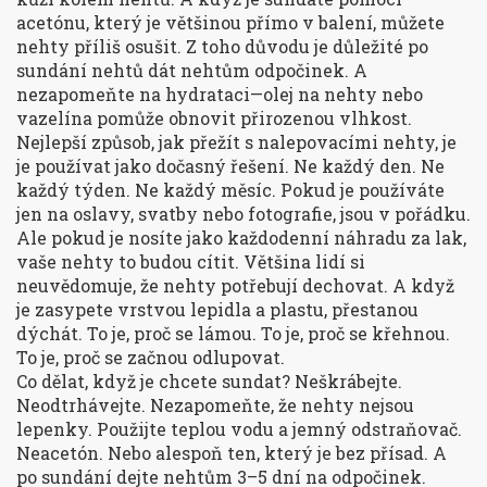
acetónu, který je většinou přímo v balení, můžete
nehty příliš osušit. Z toho důvodu je důležité po
sundání nehtů dát nehtům odpočinek. A
nezapomeňte na hydrataci—olej na nehty nebo
vazelína pomůže obnovit přirozenou vlhkost.
Nejlepší způsob, jak přežít s nalepovacími nehty, je
je používat jako dočasný řešení. Ne každý den. Ne
každý týden. Ne každý měsíc. Pokud je používáte
jen na oslavy, svatby nebo fotografie, jsou v pořádku.
Ale pokud je nosíte jako každodenní náhradu za lak,
vaše nehty to budou cítit. Většina lidí si
neuvědomuje, že nehty potřebují dechovat. A když
je zasypete vrstvou lepidla a plastu, přestanou
dýchát. To je, proč se lámou. To je, proč se křehnou.
To je, proč se začnou odlupovat.
Co dělat, když je chcete sundat? Neškrábejte.
Neodtrhávejte. Nezapomeňte, že nehty nejsou
lepenky. Použijte teplou vodu a jemný odstraňovač.
Neacetón. Nebo alespoň ten, který je bez přísad. A
po sundání dejte nehtům 3–5 dní na odpočinek.