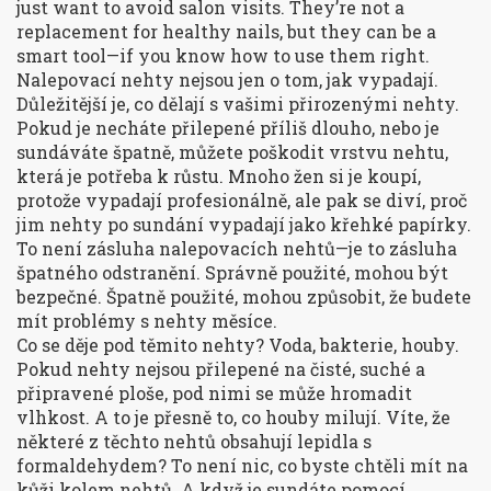
just want to avoid salon visits. They’re not a
replacement for healthy nails, but they can be a
smart tool—if you know how to use them right.
Nalepovací nehty nejsou jen o tom, jak vypadají.
Důležitější je, co dělají s vašimi přirozenými nehty.
Pokud je necháte přilepené příliš dlouho, nebo je
sundáváte špatně, můžete poškodit vrstvu nehtu,
která je potřeba k růstu. Mnoho žen si je koupí,
protože vypadají profesionálně, ale pak se diví, proč
jim nehty po sundání vypadají jako křehké papírky.
To není zásluha nalepovacích nehtů—je to zásluha
špatného odstranění. Správně použité, mohou být
bezpečné. Špatně použité, mohou způsobit, že budete
mít problémy s nehty měsíce.
Co se děje pod těmito nehty? Voda, bakterie, houby.
Pokud nehty nejsou přilepené na čisté, suché a
připravené ploše, pod nimi se může hromadit
vlhkost. A to je přesně to, co houby milují. Víte, že
některé z těchto nehtů obsahují lepidla s
formaldehydem? To není nic, co byste chtěli mít na
kůži kolem nehtů. A když je sundáte pomocí