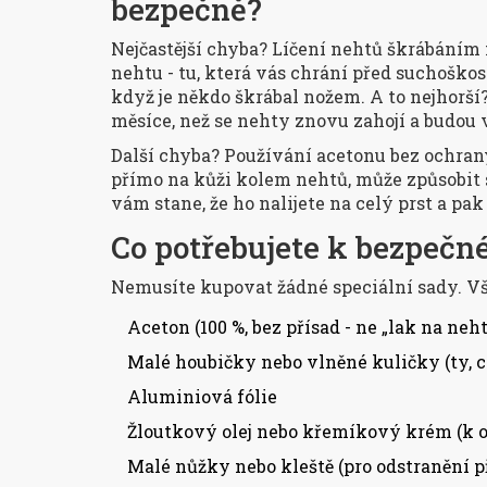
bezpečně?
Nejčastější chyba? Líčení nehtů škrábáním
nehtu - tu, která vás chrání před suchoškos
když je někdo škrábal nožem. A to nejhorší
měsíce, než se nehty znovu zahojí a budou 
Další chyba? Používání acetonu bez ochrany
přímo na kůži kolem nehtů, může způsobit 
vám stane, že ho nalijete na celý prst a pak 
Co potřebujete k bezpeč
Nemusíte kupovat žádné speciální sady. Vš
Aceton (100 %, bez přísad - ne „lak na neh
Malé houbičky nebo vlněné kuličky (ty, 
Aluminiová fólie
Žloutkový olej nebo křemíkový krém (k 
Malé nůžky nebo kleště (pro odstranění 