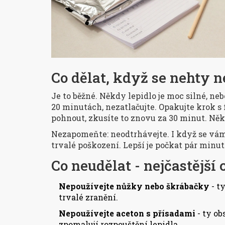
Co dělat, když se nehty n
Je to běžné. Někdy lepidlo je moc silné, neb
20 minutách, nezatlačujte. Opakujte krok s
pohnout, zkusíte to znovu za 30 minut. Něk
Nezapomeňte: neodtrhávejte. I když se vám to
trvalé poškození. Lepší je počkat pár minut
Co neudělat - nejčastější
Nepoužívejte nůžky nebo škrábačky
- t
trvalé zranění.
Nepoužívejte aceton s přísadami
- ty ob
zpomalují rozpouštění lepidla.