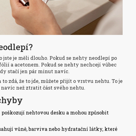
eodlepí?
o jste je měli dlouho. Pokud se nehty neodlepí po
 fólií a acetonem. Pokud se nehty nechcejí vůbec
dy stačí jen pár minut navíc.
 zdá, že to jde, můžete přijít o vrstvu nehtu. To je
 navíc než ztratit část svého nehtu.
 chyby
y poškozují nehtovou desku a mohou způsobit
sahují vůně, barviva nebo hydratační látky, které