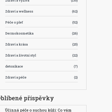
Zdraví a výživa
(135)
Zdraví a wellness
(62)
Péče o pleť
(52)
Dermokosmetika
(26)
Zdraví a krása
(25)
Zdraví a životní styl
(22)
detoxikace
(7)
Zdraví a péče
(2)
blíbené příspěvky
Účinná péče o suchou kůži: Co vám