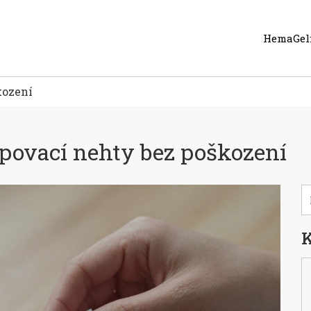
HemaGel:
kození
epovací nehty bez poškození
K