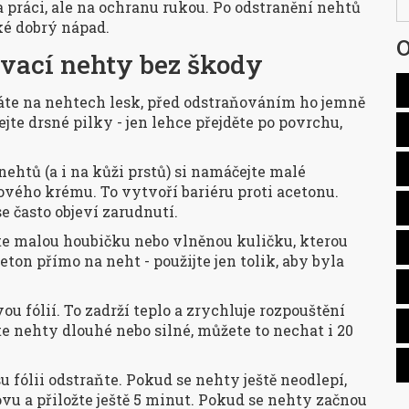
a práci, ale na ochranu rukou. Po odstranění nehtů
ké dobrý nápad.
O
ovací nehty bez škody
áte na nehtech lesk, před odstraňováním ho jemně
ejte drsné pilky - jen lehce přejděte po povrchu,
nehtů (a i na kůži prstů) si namáčejte malé
vého krému. To vytvoří bariéru proti acetonu.
e často objeví zarudnutí.
te malou houbičku nebo vlněnou kuličku, kterou
eton přímo na neht - použijte jen tolik, aby byla
ou fólií. To zadrží teplo a zrychluje rozpouštění
e nehty dlouhé nebo silné, můžete to nechat i 20
su fólii odstraňte. Pokud se nehty ještě neodlepí,
vu a přiložte ještě 5 minut. Pokud se nehty začnou