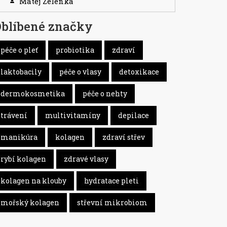
Matěj Zelenka
blíbené značky
péče o pleť
probiotika
zdraví
laktobacily
péče o vlasy
detoxikace
dermokosmetika
péče o nehty
trávení
multivitamíny
depilace
manikúra
kolagen
zdraví střev
rybí kolagen
zdravé vlasy
kolagen na klouby
hydratace pleti
mořský kolagen
střevní mikrobiom