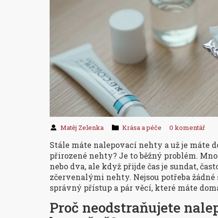
Matěj Zelenka
Krása a péče
0 komentář
Stále máte nalepovací nehty a už je máte do
přirozené nehty? Je to běžný problém. Mno
nebo dva, ale když přijde čas je sundat, ča
zčervenalými nehty. Nejsou potřeba žádné 
správný přístup a pár věcí, které máte dom
Proč neodstraňujete nale