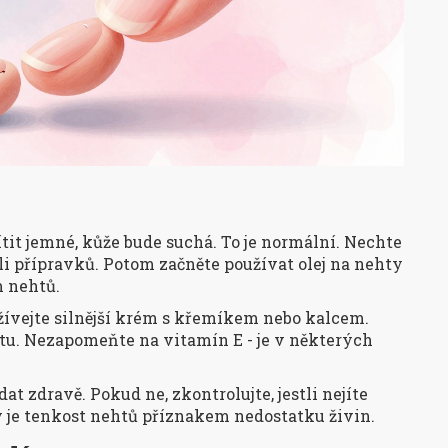
tit jemné, kůže bude suchá. To je normální. Nechte
oli přípravků. Potom začněte používat olej na nehty
m nehtů.
ívejte silnější krém s křemíkem nebo kalcem.
tu. Nezapomeňte na vitamín E - je v některých
 zdravě. Pokud ne, zkontrolujte, jestli nejíte
y je tenkost nehtů příznakem nedostatku živin.