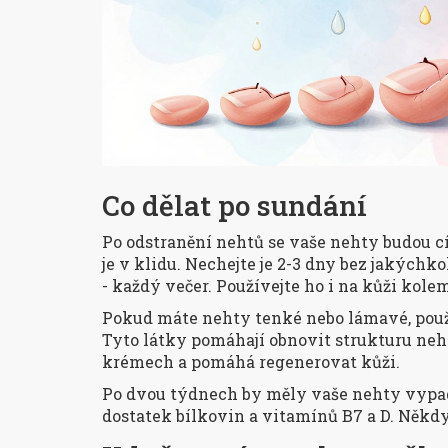
Co dělat po sundání
Po odstranění nehtů se vaše nehty budou cí
je v klidu. Nechejte je 2-3 dny bez jakýchk
- každý večer. Používejte ho i na kůži kole
Pokud máte nehty tenké nebo lámavé, použ
Tyto látky pomáhají obnovit strukturu neh
krémech a pomáhá regenerovat kůži.
Po dvou týdnech by měly vaše nehty vypadat
dostatek bílkovin a vitamínů B7 a D. Někd