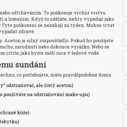
 nebo odtrháváním. To poškozuje vrchní vrstvu
tí a lomením. Když to uděláte, nehty vypadají jako
? Tyto poškození se nezahojí za týden. Mohou trvat
vypadat zdravě.
. Aceton je silný rozpouštědlo. Pokud ho použijete
sucho, zarudnutí nebo dokonce vyrážku. Nebo se
se cítíte, jako byste měli ruce v ledové vodě.
nému sundání
echno, co potřebujete, máte pravděpodobně doma:
ty“ odstraňovač, ale čistý aceton)
co používáte na odstraňování make-upu)
ochraně kůže)
přebytku)