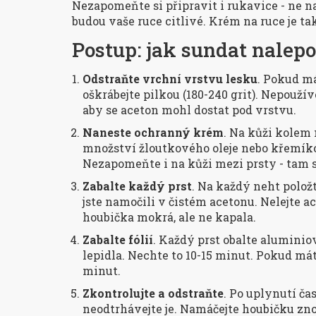
Nezapomeňte si připravit i rukavice - ne n
budou vaše ruce citlivé. Krém na ruce je ta
Postup: jak sundat nalep
Odstraňte vrchní vrstvu lesku
. Pokud m
oškrábejte pilkou (180-240 grit). Nepoužív
aby se aceton mohl dostat pod vrstvu.
Naneste ochranný krém
. Na kůži kolem 
množství žloutkového oleje nebo křemíko
Nezapomeňte i na kůži mezi prsty - tam s
Zabalte každý prst
. Na každý neht polož
jste namočili v čistém acetonu. Nelejte ac
houbička mokrá, ale ne kapala.
Zabalte fólií
. Každý prst obalte aluminiov
lepidla. Nechte to 10-15 minut. Pokud mát
minut.
Zkontrolujte a odstraňte
. Po uplynutí ča
neodtrhávejte je. Namáčejte houbičku zno