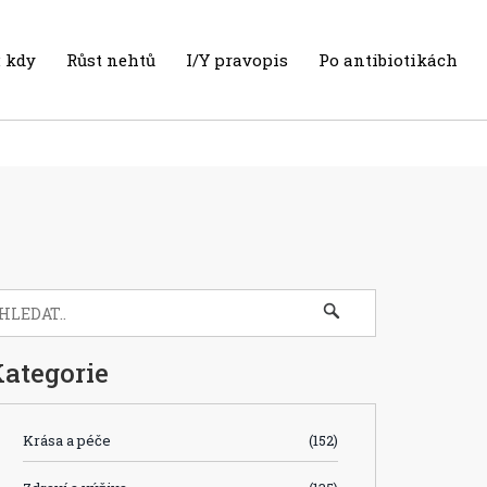
 kdy
Růst nehtů
I/Y pravopis
Po antibiotikách
ategorie
Krása a péče
(152)