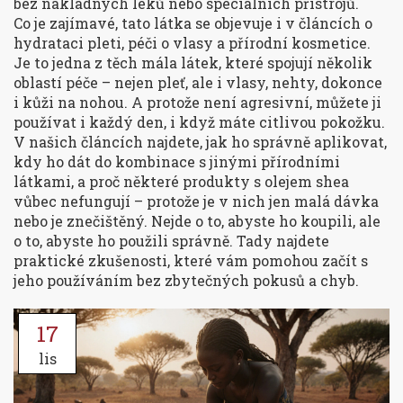
bez nákladných léků nebo speciálních přístrojů.
Co je zajímavé, tato látka se objevuje i v článcích o
hydrataci pleti
,
péči o vlasy
a
přírodní kosmetice
.
Je to jedna z těch mála látek, které spojují několik
oblastí péče – nejen pleť, ale i vlasy, nehty, dokonce
i kůži na nohou. A protože není agresivní, můžete ji
používat i každý den, i když máte citlivou pokožku.
V našich článcích najdete, jak ho správně aplikovat,
kdy ho dát do kombinace s jinými přírodními
látkami, a proč některé produkty s olejem shea
vůbec nefungují – protože je v nich jen malá dávka
nebo je znečištěný. Nejde o to, abyste ho koupili, ale
o to, abyste ho použili správně. Tady najdete
praktické zkušenosti, které vám pomohou začít s
jeho používáním bez zbytečných pokusů a chyb.
17
lis