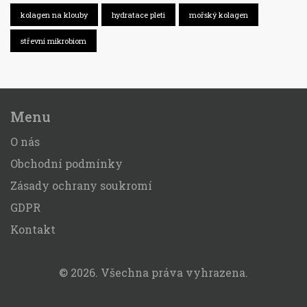
kolagen na klouby
hydratace pleti
mořský kolagen
střevní mikrobiom
Menu
O nás
Obchodní podmínky
Zásady ochrany soukromí
GDPR
Kontakt
© 2026. Všechna práva vyhrazena.