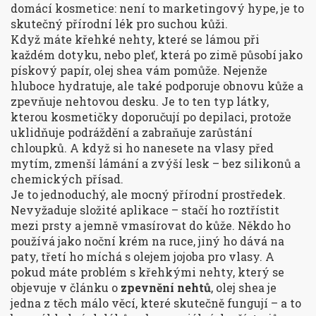
domácí kosmetice: není to marketingový hype, je to
skutečný přírodní lék pro suchou kůži.
Když máte křehké nehty, které se lámou při
každém dotyku, nebo pleť, která po zimě působí jako
pískový papír, olej shea vám pomůže. Nejenže
hluboce hydratuje, ale také podporuje obnovu kůže a
zpevňuje nehtovou desku. Je to ten typ látky,
kterou kosmetičky doporučují po depilaci, protože
uklidňuje podráždění a zabraňuje zarůstání
chloupků. A když si ho nanesete na vlasy před
mytím, zmenší lámání a zvýší lesk – bez silikonů a
chemických přísad.
Je to jednoduchý, ale mocný přírodní prostředek.
Nevyžaduje složité aplikace – stačí ho roztřístit
mezi prsty a jemně vmasírovat do kůže. Někdo ho
používá jako noční krém na ruce, jiný ho dává na
paty, třetí ho míchá s olejem jojoba pro vlasy. A
pokud máte problém s křehkými nehty, který se
objevuje v článku o
zpevnění nehtů
, olej shea je
jedna z těch málo věcí, které skutečně fungují – a to