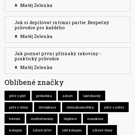
Matěj Zelenka
Jak si depilovat intimní partie: Bezpečný
průvodce pro každého
Matěj Zelenka
Jak poznat první příznaky rakoviny -
praktický průvodce
Matěj Zelenka
Oblíbené značky
péče o pleť
probiotika
zdraví
laktobacily
péče o vlasy
detoxikace
dermokosmetika
péče o nehty
trávení
multivitamíny
depilace
manikúra
kolagen
zdraví střev
rybí kolagen
zdravé vlasy