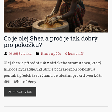
Co je olej Shea a proč je tak dobrý
pro pokožku?
Matěj Zelenka
Krása a péče
0 komentář
Olej shea je přírodní tuk z afrického stromu shea, který
hluboce hydratuje, uklidňuje podrážděnou pokožku a
pomáhá předcházet rýhám. Je ideální pro citlivou kůži,
děti i těhotné ženy.
ZOBRAZIT VÍCE