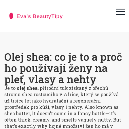
Olej shea: co je to a proč
ho používají ženy na
pleť, vlasy a nehty
Je to
olej shea
,
přírodní tuk získaný z ořechů
stromu shea rostoucího v Africe, který se používá
už tisíce let jako hydratační a regenerační
prostředek pro kůži, vlasy i nehty
. Also known as
shea butter
, it doesn’t come in a fancy bottle—it’s
often thick, creamy, and smells vaguely nutty. But
that’s exactly why hojné množství žen ho má v