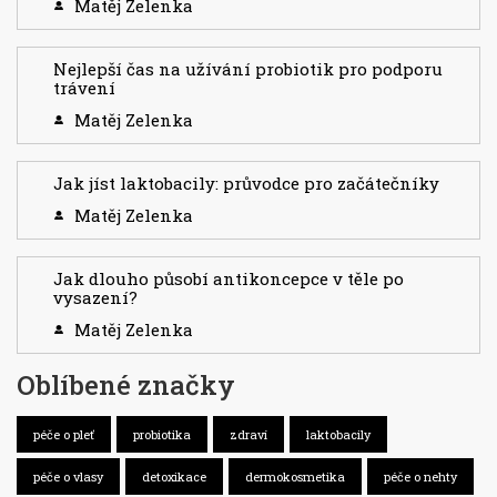
Matěj Zelenka
Nejlepší čas na užívání probiotik pro podporu
trávení
Matěj Zelenka
Jak jíst laktobacily: průvodce pro začátečníky
Matěj Zelenka
Jak dlouho působí antikoncepce v těle po
vysazení?
Matěj Zelenka
Oblíbené značky
péče o pleť
probiotika
zdraví
laktobacily
péče o vlasy
detoxikace
dermokosmetika
péče o nehty