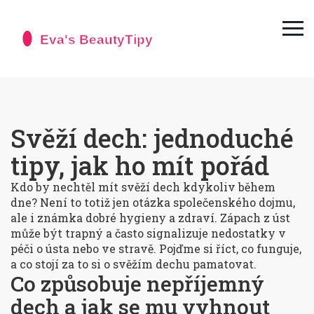
Svěží dech: jednoduché
tipy, jak ho mít pořád
Kdo by nechtěl mít svěží dech kdykoliv během
dne? Není to totiž jen otázka společenského dojmu,
ale i známka dobré hygieny a zdraví. Zápach z úst
může být trapný a často signalizuje nedostatky v
péči o ústa nebo ve stravě. Pojďme si říct, co funguje,
a co stojí za to si o svěžím dechu pamatovat.
Co způsobuje nepříjemný
dech a jak se mu vyhnout