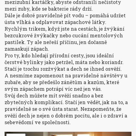
mezizubní kartáčky, abyste odstranili nečistoty
mezi zuby, kde se bakterie rády drží.
Dále je dobré pravidelně pít vodu – pomáhá udržet
ústa vlhká a odplavovat zápachové látky.
Rychlým trikem, když jste na cestách, je žvýkání
bezcukrové žvýkačky nebo cucání mentolových
pastilek. Ty ale neřeší příčinu, jen dočasně
zamaskují zápach.
Pro ty, kdo hledají přírodní cesty, jsou ideální
čerstvé bylinky jako petržel, máta nebo koriandr.
Stačí je trochu rozžvýkat a dech se ihned osvěží.
A nesmíme zapomenout na pravidelné návštěvy u
zubaře, aby se předešlo zánětům a kazům, které
svým zápachem potrápí víc než jen vás.
Svůj dech můžete mít svěží snadno a bez
zbytečných komplikací. Stačí jen vědět, jak na to, a
pravidelně se o své ústa starat. Nezapomeňte, že
svěží dech je nejen o dobrém pocitu, ale i o zdraví a
sebevědomí ve společnosti.