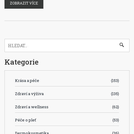
ZOBRAZIT VÍCE
zbytečného omáčení.
Kategorie
Krása a péče
(153)
Zdraví a výživa
(135)
Zdraví a wellness
(62)
Péče o pleť
(53)
Dermokosmetika
(26)