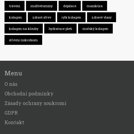
trávení
multivitamíny
depilace
manikúra
kolagen
zdraví střev
rybí kolagen
zdravé vlasy
kolagen na klouby
hydratace pleti
mořský kolagen
střevní mikrobiom
Menu
O nás
Obchodní podmínky
Zásady ochrany soukromí
GDPR
Kontakt