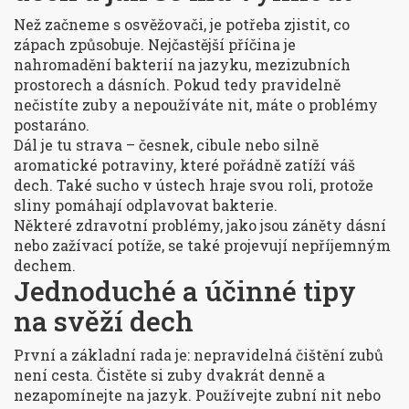
Než začneme s osvěžovači, je potřeba zjistit, co
zápach způsobuje. Nejčastější příčina je
nahromadění bakterií na jazyku, mezizubních
prostorech a dásních. Pokud tedy pravidelně
nečistíte zuby a nepoužíváte nit, máte o problémy
postaráno.
Dál je tu strava – česnek, cibule nebo silně
aromatické potraviny, které pořádně zatíží váš
dech. Také sucho v ústech hraje svou roli, protože
sliny pomáhají odplavovat bakterie.
Některé zdravotní problémy, jako jsou záněty dásní
nebo zažívací potíže, se také projevují nepříjemným
dechem.
Jednoduché a účinné tipy
na svěží dech
První a základní rada je: nepravidelná čištění zubů
není cesta. Čistěte si zuby dvakrát denně a
nezapomínejte na jazyk. Používejte zubní nit nebo