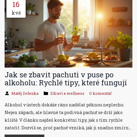
16
kvě
Jak se zbavit pachuti v puse po
alkoholu: Rychlé tipy, které fungují
Matěj Zelenka
Zdraví a wellness
0 komentář
Alkohol v ústech dokáže ráno nadělat pěknou neplechu.
Nejen zápach, ale hlavně ta podivná pachuť se drží jako
klíště. V článku najdeš konkrétní tipy, jak s tím rychle
zatočit. Dozvíš se, proč pachuť vzniká, jak ji snadno zmírnit
a jakým věcem se radši vyhni. Praktické rady bez