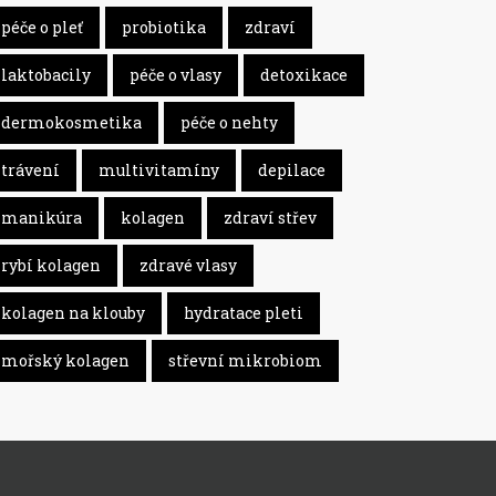
péče o pleť
probiotika
zdraví
laktobacily
péče o vlasy
detoxikace
dermokosmetika
péče o nehty
trávení
multivitamíny
depilace
manikúra
kolagen
zdraví střev
rybí kolagen
zdravé vlasy
kolagen na klouby
hydratace pleti
mořský kolagen
střevní mikrobiom