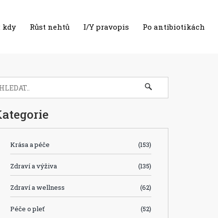
 kdy
Růst nehtů
I/Y pravopis
Po antibiotikách
ategorie
Krása a péče
(153)
Zdraví a výživa
(135)
Zdraví a wellness
(62)
Péče o pleť
(52)