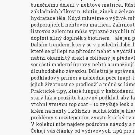
buněčnému dělení v nehtové matrice
.
. Růs
základních bílkovin. Biotin, zinek a železo 
hydratace těla. Když mluvíme o výživě, m
podporujících nehtovou matricu
.
. Zahrnout
listovou zeleninu může výrazně zrychlit r
doplnit silný doplněk s biotinem – ale jen
Dalším trendem, který se v poslední době do
které se přilepí na přírodní nehet a vydrží
nabízí okamžitý efekt a oblíbený je předevš
součástí moderní úpravy nehtů a umožňují
dlouhodobého závazku. Důležitá je správná 
podkladový primer a následná péče (např. h
jejich životnost se prodlouží a méně se lám
Praktické tipy, které fungují v každodenní 
starý lak a použijte barevný podklad, aby 
vrchní vrstvou top coat – to zvyšuje lesk 
krém na nehty i kůžičku; suchá kůže je hl
problémy s rozštěpením, zvažte krátký tva
V kolekci níže najdete podrobné návody a 
Čekají vás články od výživových tipů pro r