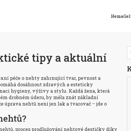
HemaGel:
tické tipy a aktuální
K
ní péče o nehty zahrnující tvar, pevnost a
omáhá dosáhnout zdravých a esteticky
naci hygieny, výživy a stylu. Každá žena, která
dém drobném úderu, by měla znát základní
že úprava nehtů není jen lak a tvarovač – jde o
 nehtů?
 nehtů
,
proces prodlužování nehtové destičky díky