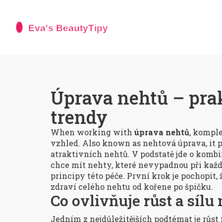
Úprava nehtů – prak
trendy
When working with
úprava nehtů
,
komplex
vzhled
. Also known as
nehtová úprava
, it
p
atraktivních nehtů
.
V podstatě jde o kombi
chce mít nehty, které nevypadnou při kaž
principy této péče. První krok je pochopit, 
zdraví celého nehtu od kořene po špičku.
Co ovlivňuje růst a sílu
Jedním z nejdůležitějších podtémat je
růst