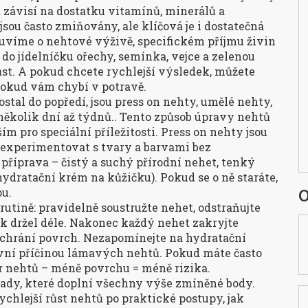
t závisí na dostatku vitamínů, minerálů a
jsou často zmiňovány, ale klíčová je i dostatečná
luvíme o
nehtové výživě
,
specifickém příjmu živin
 do jídelníčku ořechy, semínka, vejce a zelenou
ůst. A pokud chcete rychlejší výsledek, můžete
 pokud vám chybí v potravě.
stal do popředí, jsou
press on nehty
,
umělé nehty,
 několik dní až týdnů
.
. Tento způsob úpravy nehtů
ím pro speciální příležitosti. Press on nehty jsou
 experimentovat s tvary a barvami bez
příprava – čistý a suchý přírodní nehet, tenký
ydratační krém na kůžičku). Pokud se o ně staráte,
O
ou.
rutině: pravidelně soustružte nehet, odstraňujte
lak držel déle. Nakonec každý nehet zakryjte
a chrání povrch. Nezapomínejte na hydratační
avní příčinou lámavých nehtů. Pokud máte často
r nehtů – méně povrchu = méně rizika.
rady, které doplní všechny výše zmíněné body.
ychlejší růst nehtů po praktické postupy, jak