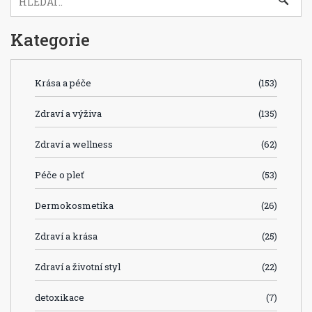
Kategorie
Krása a péče
(153)
Zdraví a výživa
(135)
Zdraví a wellness
(62)
Péče o pleť
(53)
Dermokosmetika
(26)
Zdraví a krása
(25)
Zdraví a životní styl
(22)
detoxikace
(7)