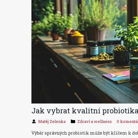
Jak vybrat kvalitní probiotika
Matěj Zelenka
Zdraví a wellness
0 komentá
Výběr správných probiotik může být klíčem k dobr