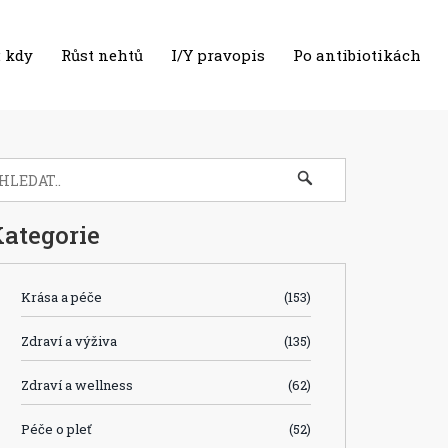
 kdy
Růst nehtů
I/Y pravopis
Po antibiotikách
ategorie
Krása a péče
(153)
Zdraví a výživa
(135)
Zdraví a wellness
(62)
Péče o pleť
(52)