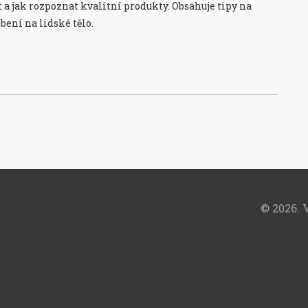
t a jak rozpoznat kvalitní produkty. Obsahuje tipy na
bení na lidské tělo.
© 2026. 