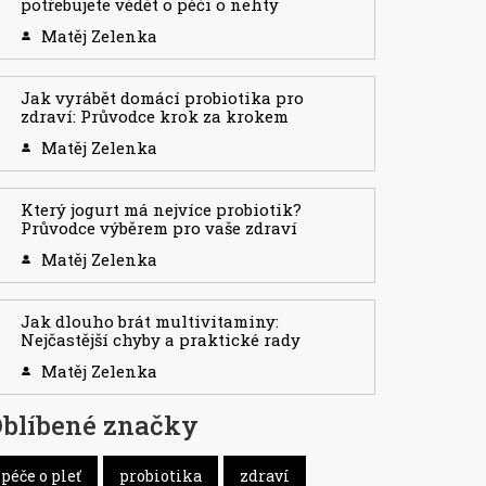
potřebujete vědět o péči o nehty
Matěj Zelenka
Jak vyrábět domácí probiotika pro
zdraví: Průvodce krok za krokem
Matěj Zelenka
Který jogurt má nejvíce probiotik?
Průvodce výběrem pro vaše zdraví
Matěj Zelenka
Jak dlouho brát multivitaminy:
Nejčastější chyby a praktické rady
Matěj Zelenka
blíbené značky
péče o pleť
probiotika
zdraví