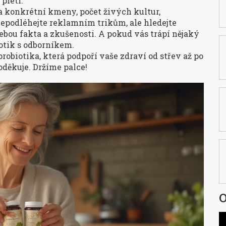
pletí.
 konkrétní kmeny, počet živých kultur,
epodléhejte reklamním trikům, ale hledejte
ebou fakta a zkušenosti. A pokud vás trápí nějaký
otik s odborníkem.
 probiotika, která podpoří vaše zdraví od střev až po
oděkuje. Držíme palce!
O