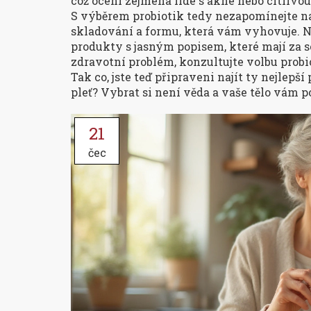
což ocení zejména lidé s akné nebo citlivou 
S výběrem probiotik tedy nezapomínejte na
skladování a formu, která vám vyhovuje. N
produkty s jasným popisem, které mají za s
zdravotní problém, konzultujte volbu probi
Tak co, jste teď připraveni najít ty nejlepší
pleť? Vybrat si není věda a vaše tělo vám p
21
čec