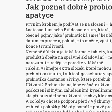
Jak poznat dobré probio
apatyce
Prvním krokem je podívat se na složení – h
Lactobacillus nebo Bifidobacterium, které j
obecné pojmy jako "probiotická směs" bez bl
datum expirace a, pokud je to možné, zjisti
konce trvanlivosti.
Neméně důležitá je také forma – tablety, k
produktů dbejte na správné skladování – n
nerozumíte, raději se poraďte v lékárně.
Také si všímejte extra složek, které mohou 
prebiotika (inulin, fruktooligosacharidy ap
probiotika dostanou živiny, které potřebují k
Užívání? Probiotika nejlépe začněte užívat 
poškození silnými žaludečními kyselinami. 
ale při pravidelném užívání se obvykle dos
A co když chcete podporu pleti? Výzkumy uka
vzhledu pokožky. Někdy pomůže právě probi