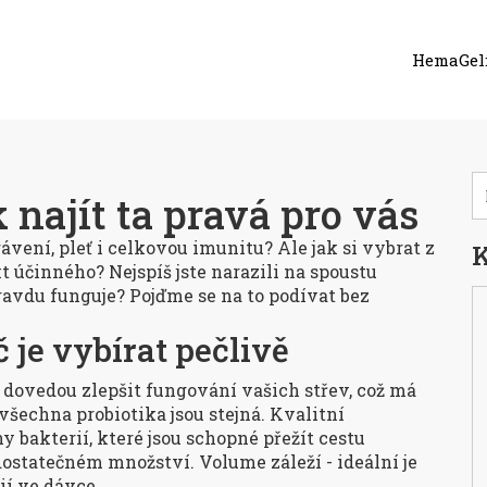
HemaGel:
 najít ta pravá pro vás
trávení, pleť i celkovou imunitu? Ale jak si vybrat z
K
 účinného? Nejspíš jste narazili na spoustu
pravdu funguje? Pojďme se na to podívat bez
č je vybírat pečlivě
 dovedou zlepšit fungování vašich střev, což má
všechna probiotika jsou stejná. Kvalitní
bakterií, které jsou schopné přežít cestu
dostatečném množství. Volume záleží - ideální je
ií ve dávce.