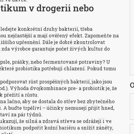
tikum v drogerii nebo
ledejte konkrétní druhy bakterií, třeba
sou nejčastější a mají ověřený efekt. Zapomeňte na
ižšího upřesnění. Dále je dobré zkontrolovat
t, zda výrobce garantuje počet živých kultur do
apsle, prášky, nebo fermentované potraviny? U
ěkteré probiotika potřebují chlazení. Pokud tomu
podporovat růst prospěšných bakterií, jako jsou
O
od.). Výhoda dvojkombinace pre- a probiotik je, že
 přežití a růstu.
na lačno, aby se dostala do střev bez zbytečného
A buďte trpěliví – účinky nemusejí přijít hned,
taví za pár týdnů.
zují, že silná a zdravá střeva se odrážejí i ve
otikum podpořit kožní bariéru a snížit záněty,