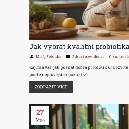
Jak vybrat kvalitní probiotika
Matěj Zelenka
Zdraví a wellness
0 komentá
Zajímá vás, jak poznat dobrá probiotika? Dozvíte se
podle nejnovějších poznatků.
ZOBRAZIT VÍCE
27
kvě