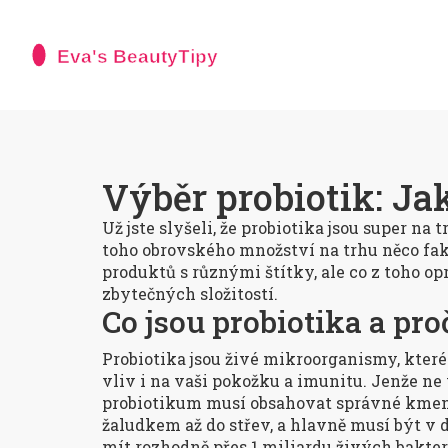
Výběr probiotik: Jak
Už jste slyšeli, že probiotika jsou super na 
toho obrovského množství na trhu něco fakt
produktů s různými štítky, ale co z toho o
zbytečných složitostí.
Co jsou probiotika a pro
Probiotika jsou živé mikroorganismy, které
vliv i na vaši pokožku a imunitu. Jenže ne 
probiotikum musí obsahovat správné kmeny 
žaludkem až do střev, a hlavně musí být v 
mít rozhodně přes 1 miliardu živých bakter