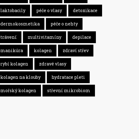
laktobacily
péče o vlasy
detoxikace
dermokosmetika
péče o nehty
trávení
multivitamíny
depilace
manikúra
kolagen
zdraví střev
rybí kolagen
zdravé vlasy
kolagen na klouby
hydratace pleti
mořský kolagen
střevní mikrobiom