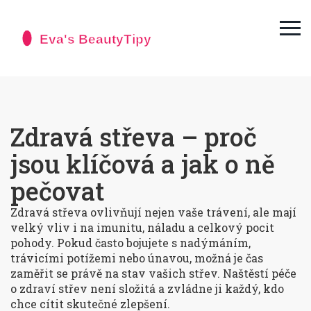
Zdravá střeva – proč
jsou klíčová a jak o ně
pečovat
Zdravá střeva ovlivňují nejen vaše trávení, ale mají
velký vliv i na imunitu, náladu a celkový pocit
pohody. Pokud často bojujete s nadýmáním,
trávicími potížemi nebo únavou, možná je čas
zaměřit se právě na stav vašich střev. Naštěstí péče
o zdraví střev není složitá a zvládne ji každý, kdo
chce cítit skutečné zlepšení.