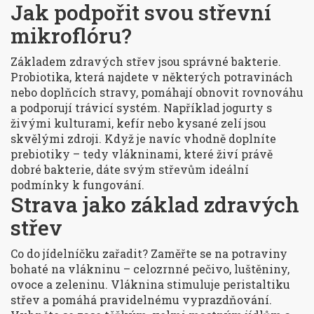
Jak podpořit svou střevní
mikroflóru?
Základem zdravých střev jsou správné bakterie.
Probiotika, která najdete v některých potravinách
nebo doplňcích stravy, pomáhají obnovit rovnováhu
a podporují trávicí systém. Například jogurty s
živými kulturami, kefír nebo kysané zelí jsou
skvělými zdroji. Když je navíc vhodně doplníte
prebiotiky – tedy vlákninami, které živí právě
dobré bakterie, dáte svým střevům ideální
podmínky k fungování.
Strava jako základ zdravých
střev
Co do jídelníčku zařadit? Zaměřte se na potraviny
bohaté na vlákninu – celozrnné pečivo, luštěniny,
ovoce a zeleninu. Vláknina stimuluje peristaltiku
střev a pomáhá pravidelnému vyprazdňování.