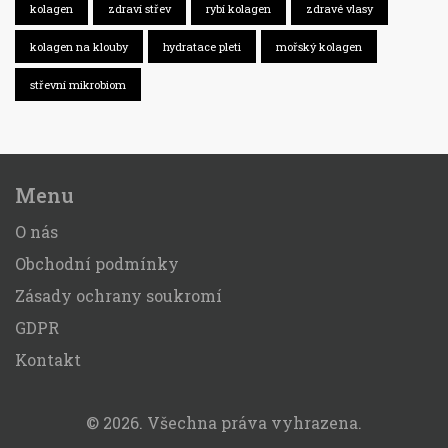
kolagen
zdraví střev
rybí kolagen
zdravé vlasy
kolagen na klouby
hydratace pleti
mořský kolagen
střevní mikrobiom
Menu
O nás
Obchodní podmínky
Zásady ochrany soukromí
GDPR
Kontakt
© 2026. Všechna práva vyhrazena.