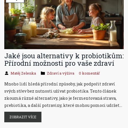
Jaké jsou alternativy k probiotikům:
Přírodní možnosti pro vaše zdraví
Matěj Zelenka
Zdraví a výživa
0 komentář
Mnoho lidí hledá přírodní způsoby, jak podpořit zdraví
svých střev bez nutnosti užívat probiotika. Tento článek
zkoumá různé alternativy, jako je fermentovaná strava,
prebiotika, a další potraviny, které mohou pomoci udržet
vaše trávicí zdraví v pořádku. Přečtěte si o možnostech,
ZOBRAZIT VÍCE
které můžete zařadit do svého každodenního jídelníčku
pro lepší trávení a celkové blaho.