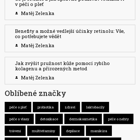
v péči o pleť
Matěj Zelenka
Benefity a možné vedlejší účinky retinolu: Vše,
co potřebujete vědět
Matěj Zelenka
Jak zvýšit pružnost kůže pomocí rybího
kolagenu a přirozených metod
Matěj Zelenka
Oblíbené značky
péče o pleť
probiotika
zdraví
laktobacily
péče o vlasy
detoxikace
dermokosmetika
péče o nehty
trávení
multivitamíny
depilace
manikúra