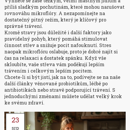
Vyhněte se zase těžkým, velmi mastným jídlům a
příliš sladkým pochutinám, které mohou narušovat
rovnováhu mikroflóry. A nezapomínejte na
dostatečný pitný režim, který je klíčový pro
správné trávení.
Kromě stravy jsou důležité i další faktory jako
pravidelný pohyb, který pomáhá stimulovat
činnost střev a snižuje pocit nafouknutí. Stres
naopak mikroflóru oslabuje, proto je dobré najít si
čas na relaxaci a dostatek spánku. Když vše
skloubíte, vaše střeva vám poděkují lepším
trávením i celkovým lepším pocitem.
Chcete-li si být jistí, jak na to, podívejte se na naše
další články věnované probiotikům, léčbě po
antibiotikách nebo stravě podporující trávení. S
jednoduchými změnami můžete udělat velký krok
ke svému zdraví.
23
srp