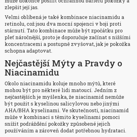
může dokonce posílit ochrannou bariéru pokožky a
zlepšit její jas.
Velmi oblíbená je také kombinace niacinamidu a
retinolu, což jsou dva mocní spojenci v boji proti
stárnutí. Tato kombinace může být zpočátku pro
pleť náročnější, proto je doporučuje začínat s nižšími
koncentracemi a postupně zvyšovat, jak je pokožka
schopna adaptovat.
Nejčastější Mýty a Pravdy o
Niacinamidu
Okolo niacinamidu koluje mnoho mýtů, které
mohou být pro některé lidi matoucí. Jedním z
nejčastějších je myšlenka, že niacinamid nemůže
být použit s kyselinou salicylovou nebo jinými
AHA/BHA kyselinami. Ve skutečnosti, niacinamid
může v kombinaci s těmito kyselinami pomoci
snížit podráždění pokožky způsobené jejich
používáním a zároveň dodat potřebnou hydrataci.