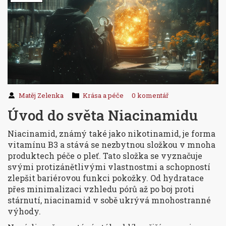
Matěj Zelenka
Krása a péče
0 komentář
Úvod do světa Niacinamidu
Niacinamid, známý také jako nikotinamid, je forma
vitamínu B3 a stává se nezbytnou složkou v mnoha
produktech péče o pleť. Tato složka se vyznačuje
svými protizánětlivými vlastnostmi a schopností
zlepšit bariérovou funkci pokožky. Od hydratace
přes minimalizaci vzhledu pórů až po boj proti
stárnutí, niacinamid v sobě ukrývá mnohostranné
výhody.