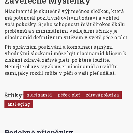
Závěrečné Myšlenky
Niacinamid je skutečně výjimečnou složkou, která
má potenciál pozitivně ovlivnit zdraví a vzhled
vaší pokožky. S jeho schopností řešit širokou škálu
problémů a s minimálními vedlejšími účinky je
niacinamid defintivním vítězem v světě péče o pleť.
Při správném používání a kombinaci s jinými
vhodnými složkami může být niacinamid klíčem k
získání zdravé, zářivé pleti, po které toužíte.
Nemějte obavy vyzkoušet niacinamid a uvidíte
sami, jaký rozdíl může v péči o vaši pleť udělat.
Štítky:
niacinamid
péče o pleť
zdravá pokožka
anti-aging
Podobné příspěvky