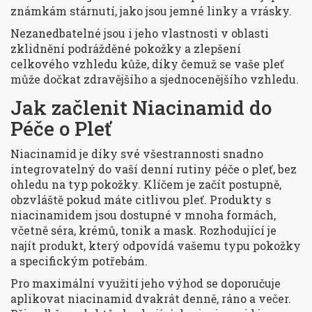
známkám stárnutí, jako jsou jemné linky a vrásky.
Nezanedbatelné jsou i jeho vlastnosti v oblasti
zklidnění podrážděné pokožky a zlepšení
celkového vzhledu kůže, díky čemuž se vaše pleť
může dočkat zdravějšího a sjednocenějšího vzhledu.
Jak začlenit Niacinamid do
Péče o Pleť
Niacinamid je díky své všestrannosti snadno
integrovatelný do vaší denní rutiny péče o pleť, bez
ohledu na typ pokožky. Klíčem je začít postupně,
obzvláště pokud máte citlivou pleť. Produkty s
niacinamidem jsou dostupné v mnoha formách,
včetně séra, krémů, tonik a mask. Rozhodující je
najít produkt, který odpovídá vašemu typu pokožky
a specifickým potřebám.
Pro maximální využití jeho výhod se doporučuje
aplikovat niacinamid dvakrát denně, ráno a večer.