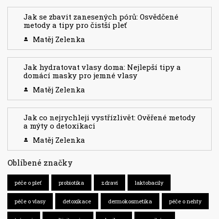
Jak se zbavit zanesených pórů: Osvědčené
metody a tipy pro čistší pleť
Matěj Zelenka
Jak hydratovat vlasy doma: Nejlepší tipy a
domácí masky pro jemné vlasy
Matěj Zelenka
Jak co nejrychleji vystřízlivět: Ověřené metody
a mýty o detoxikaci
Matěj Zelenka
Oblíbené značky
péče o pleť
probiotika
zdraví
laktobacily
péče o vlasy
detoxikace
dermokosmetika
péče o nehty