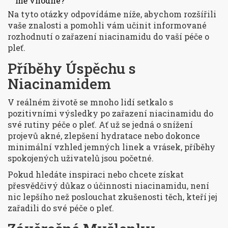
mě vhodné?
Na tyto otázky odpovídáme níže, abychom rozšířili
vaše znalosti a pomohli vám učinit informované
rozhodnutí o zařazení niacinamidu do vaší péče o
pleť.
Příběhy Úspěchu s
Niacinamidem
V reálném životě se mnoho lidí setkalo s
pozitivními výsledky po zařazení niacinamidu do
své rutiny péče o pleť. Ať už se jedná o snížení
projevů akné, zlepšení hydratace nebo dokonce
minimální vzhled jemných linek a vrásek, příběhy
spokojených uživatelů jsou početné.
Pokud hledáte inspiraci nebo chcete získat
přesvědčivý důkaz o účinnosti niacinamidu, není
nic lepšího než poslouchat zkušenosti těch, kteří jej
zařadili do své péče o pleť.