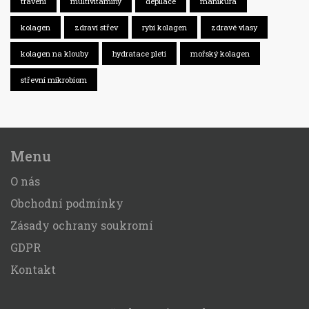
trávení
multivitamíny
depilace
manikúra
kolagen
zdraví střev
rybí kolagen
zdravé vlasy
kolagen na klouby
hydratace pleti
mořský kolagen
střevní mikrobiom
Menu
O nás
Obchodní podmínky
Zásady ochrany soukromí
GDPR
Kontakt