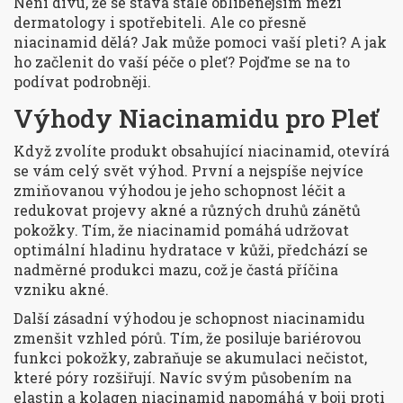
Není divu, že se stává stále oblíbenějším mezi
dermatology i spotřebiteli. Ale co přesně
niacinamid dělá? Jak může pomoci vaší pleti? A jak
ho začlenit do vaší péče o pleť? Pojďme se na to
podívat podrobněji.
Výhody Niacinamidu pro Pleť
Když zvolíte produkt obsahující niacinamid, otevírá
se vám celý svět výhod. První a nejspíše nejvíce
zmiňovanou výhodou je jeho schopnost léčit a
redukovat projevy akné a různých druhů zánětů
pokožky. Tím, že niacinamid pomáhá udržovat
optimální hladinu hydratace v kůži, předchází se
nadměrné produkci mazu, což je častá příčina
vzniku akné.
Další zásadní výhodou je schopnost niacinamidu
zmenšit vzhled pórů. Tím, že posiluje bariérovou
funkci pokožky, zabraňuje se akumulaci nečistot,
které póry rozšiřují. Navíc svým působením na
elastin a kolagen niacinamid napomáhá v boji proti