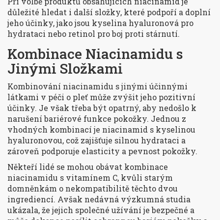
Při volbě produktů obsahujících niacinamid je
důležité hledat i další složky, které podpoří a doplní
jeho účinky, jako jsou kyselina hyaluronová pro
hydrataci nebo retinol pro boj proti stárnutí.
Kombinace Niacinamidu s
Jinými Složkami
Kombinování niacinamidu s jinými účinnými
látkami v péči o pleť může zvýšit jeho pozitivní
účinky. Je však třeba být opatrný, aby nedošlo k
narušení bariérové funkce pokožky. Jednou z
vhodných kombinací je niacinamid s kyselinou
hyaluronovou, což zajišťuje silnou hydrataci a
zároveň podporuje elasticity a pevnost pokožky.
Někteří lidé se mohou obávat kombinace
niacinamidu s vitamínem C, kvůli starým
domněnkám o nekompatibilitě těchto dvou
ingrediencí. Avšak nedávná výzkumná studia
ukázala, že jejich společné užívání je bezpečné a