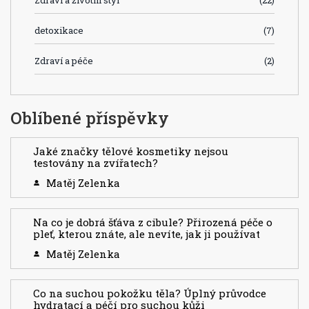
Zdraví a životní styl
(22)
detoxikace
(7)
Zdraví a péče
(2)
Oblíbené příspěvky
Jaké značky tělové kosmetiky nejsou
testovány na zvířatech?
Matěj Zelenka
Na co je dobrá šťáva z cibule? Přirozená péče o
pleť, kterou znáte, ale nevíte, jak ji používat
Matěj Zelenka
Co na suchou pokožku těla? Úplný průvodce
hydratací a péčí pro suchou kůži