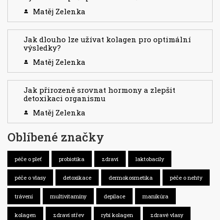
Matěj Zelenka
Jak dlouho lze užívat kolagen pro optimální
výsledky?
Matěj Zelenka
Jak přirozeně srovnat hormony a zlepšit
detoxikaci organismu
Matěj Zelenka
Oblíbené značky
péče o pleť
probiotika
zdraví
laktobacily
péče o vlasy
detoxikace
dermokosmetika
péče o nehty
trávení
multivitamíny
depilace
manikúra
kolagen
zdraví střev
rybí kolagen
zdravé vlasy