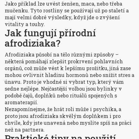
Jako příklad lze uvést ženšen, maca, nebo třeba
mučenku. Tyto rostliny se používají už po staletí a
mají velmi dobré výsledky, když jde o zvýšení
vitality a touhy.
Jak fungují přírodní
afrodiziaka?
Afrodiziaka působí na tělo různými způsoby –
některá pomáhají zlepšit prokrvení pohlavních
orgánů, což může vést k lepšímu prožitku, jiná zase
mohou ovlivnit hladinu hormonů nebo snížit stres a
únavu. Proto je vhodné si vybrat typ, který vám
sedne nejlépe. Nejčastější volbou jsou bylinky v
podobě čajů, doplňků nebo rituálů spojených s
aromaterapií.
Nezapomínejme, že hrát roli může i psychika, a
proto jsou afrodiziaka skvělým doplňkem i pro
chvíle, kdy jste unavená nebo myslíte spíš na práci
než na partnera.
Praktické tipy na použití