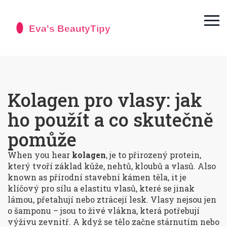
Kolagen pro vlasy: jak
ho použít a co skutečně
pomůže
When you hear
kolagen
,
je to přirozený protein,
který tvoří základ kůže, nehtů, kloubů a vlasů
. Also
known as
přírodní stavební kámen těla
, it
je
klíčový pro sílu a elastitu vlasů, které se jinak
lámou, přetahují nebo ztrácejí lesk
.
Vlasy nejsou jen
o šamponu – jsou to živé vlákna, která potřebují
výživu zevnitř. A když se tělo začne stárnutím nebo