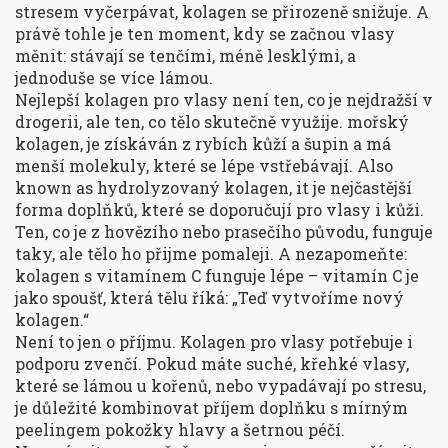
stresem vyčerpávat, kolagen se přirozeně snižuje. A
právě tohle je ten moment, kdy se začnou vlasy
měnit: stávají se tenčími, méně lesklými, a
jednoduše se více lámou.
Nejlepší kolagen pro vlasy není ten, co je nejdražší v
drogerii, ale ten, co tělo skutečně využije.
mořský
kolagen
,
je získáván z rybích kůží a šupin a má
menší molekuly, které se lépe vstřebávají
. Also
known as
hydrolyzovaný kolagen
, it
je nejčastější
forma doplňků, které se doporučují pro vlasy i kůži
.
Ten, co je z hovězího nebo prasečího původu, funguje
taky, ale tělo ho přijme pomaleji. A nezapomeňte:
kolagen s vitamínem C funguje lépe – vitamín C je
jako spoušť, která tělu říká: „Teď vytvoříme nový
kolagen.“
Není to jen o příjmu. Kolagen pro vlasy potřebuje i
podporu zvenčí. Pokud máte suché, křehké vlasy,
které se lámou u kořenů, nebo vypadávají po stresu,
je důležité kombinovat příjem doplňku s mírným
peelingem pokožky hlavy a šetrnou péčí.