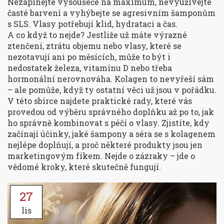
Nezapínejte vysoušeče na maximum, nevyužívejte
časté barvení a vyhýbejte se agresivním šamponům
s SLS. Vlasy potřebují klid, hydrataci a čas.
A co když to nejde? Jestliže už máte výrazné
ztenčení, ztrátu objemu nebo vlasy, které se
nezotavují ani po měsících, může to být i
nedostatek železa, vitamínu D nebo třeba
hormonální nerovnováha. Kolagen to nevyřeší sám
– ale pomůže, když ty ostatní věci už jsou v pořádku.
V této sbírce najdete praktické rady, které vás
provedou od výběru správného doplňku až po to, jak
ho správně kombinovat s péčí o vlasy. Zjistíte, kdy
začínají účinky, jaké šampony a séra se s kolagenem
nejlépe doplňují, a proč některé produkty jsou jen
marketingovým fíkem. Nejde o zázraky – jde o
vědomé kroky, které skutečně fungují.
27
lis