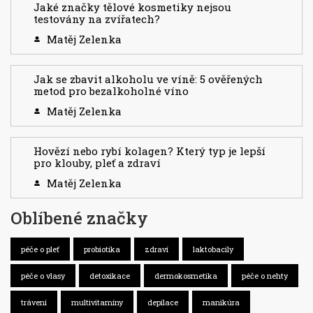
Jaké značky tělové kosmetiky nejsou
testovány na zvířatech?
Matěj Zelenka
Jak se zbavit alkoholu ve víně: 5 ověřených
metod pro bezalkoholné víno
Matěj Zelenka
Hovězí nebo rybí kolagen? Který typ je lepší
pro klouby, pleť a zdraví
Matěj Zelenka
Oblíbené značky
péče o pleť
probiotika
zdraví
laktobacily
péče o vlasy
detoxikace
dermokosmetika
péče o nehty
trávení
multivitamíny
depilace
manikúra